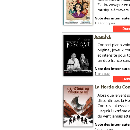
Zlatin, voyagez en
musique à travers l
Note des internautes
108 critiques
Josédyt
Concert piano voix
original, joyeux, t
et intensité pour t
un duo franco-can
Note des internautes
1 critique
La Horde du Co
Alors que le vent s
discontinuer, la H
Contrevent essaie
jusqu'à l'Extrême A
du vent jamais atte
Note des internautes
48 critiques