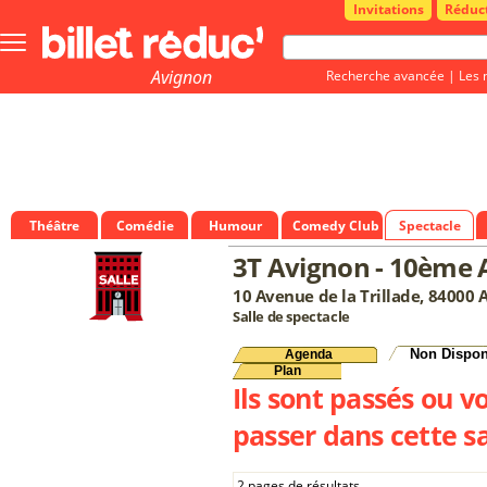
Invitations
Réduc
Bouton
menu
principale
Avignon
Recherche avancée
|
Les 
Théâtre
Comédie
Humour
Comedy Club
Spectacle
3T Avignon - 10ème
10 Avenue de la Trillade, 84000 
Salle de spectacle
Non Dispon
Agenda
Plan
Ils sont passés ou v
passer dans cette sa
2 pages de résultats