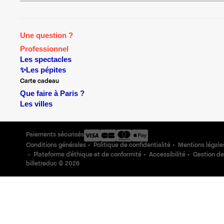
Une question ?
Professionnel
Les spectacles
✨Les pépites
Carte cadeau
Que faire à Paris ?
Les villes
Paiements sécurisés
Conditions générales
Politique de confidentialité
Mentions légale
Plateforme d'éthique et de conformité
Accessibilité
Gestion de
billetreduc ©
2026