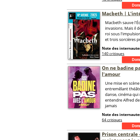
Macbeth | L'int
Macbeth sauve l'É
invasions. Mais il d
roi sous l'impulsi
et trois sorcières 
Note des internautes
140 critiques
On ne badine p
l'amour
Une mise en scèn
entremêlant théât
danse, cinéma qui 
entendre Alfred 
jamais
Note des internautes
64 critiques
Prison centrale 