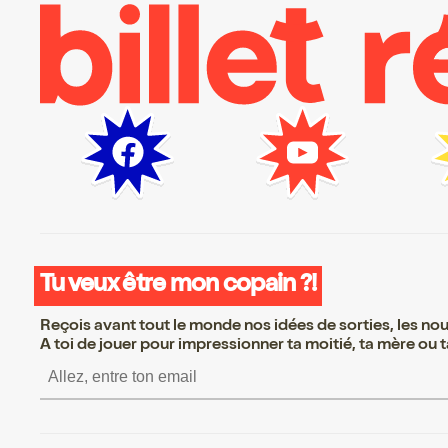
Tu veux être mon copain ?!
Reçois avant tout le monde nos idées de sorties, les nouv
A toi de jouer pour impressionner ta moitié, ta mère ou ta
S’inscrire S’inscrire S’