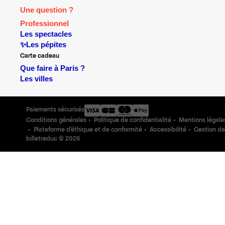
Une question ?
Professionnel
Les spectacles
✨Les pépites
Carte cadeau
Que faire à Paris ?
Les villes
Paiements sécurisés
Conditions générales
Politique de confidentialité
Mentions légale
Plateforme d'éthique et de conformité
Accessibilité
Gestion de
billetreduc ©
2026