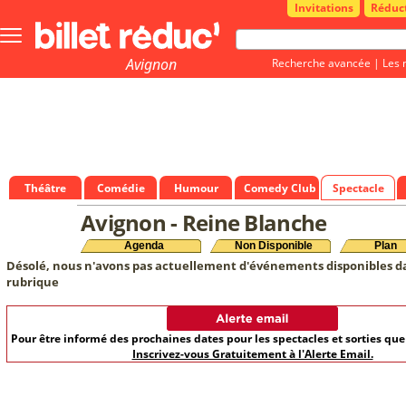
Invitations
Réduc
Bouton
menu
principale
Avignon
Recherche avancée
|
Les 
Théâtre
Comédie
Humour
Comedy Club
Spectacle
Avignon - Reine Blanche
Agenda
Non Disponible
Plan
Désolé, nous n'avons pas actuellement d'événements disponibles d
rubrique
Pour être informé des prochaines dates pour les spectacles et sorties qu
Inscrivez-vous Gratuitement à l'Alerte Email.