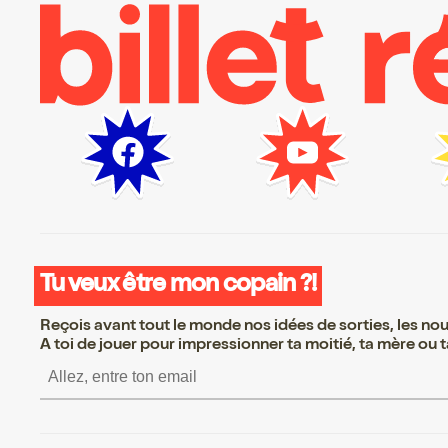
Tu veux être mon copain ?!
Reçois avant tout le monde nos idées de sorties, les nouv
A toi de jouer pour impressionner ta moitié, ta mère ou ta
S’inscrire S’inscrire S