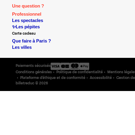
Une question ?
Professionnel
Les spectacles
✨Les pépites
Carte cadeau
Que faire à Paris ?
Les villes
Paiements sécurisés
Conditions générales
Politique de confidentialité
Mentions légale
Plateforme d'éthique et de conformité
Accessibilité
Gestion de
billetreduc ©
2026