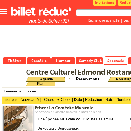
Invitations
Réduc
Bouton
menu
principale
Hauts-de-Seine (92)
Recherche avancée
|
Les 
Théâtre
Comédie
Humour
Comedy Club
Spectacle
Centre Culturel Edmond Rostan
Réservations
Agenda
Non Disp
Plan
1 événement trouvé
Trier par :
Nouveauté
|
- Chers
|
+ Chers
|
Date
|
Réduction
|
Note
|
Nombre d
Ether : La Comédie Musicale
Spectacles > Comédie musicale
à partir de 5 ans
Une Épopée Musicale Pour Toute La Famille
T
De Foucauld Desrousseaux