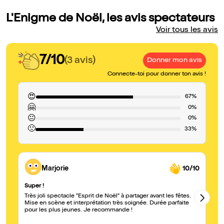
L'Enigme de Noël, les avis spectateurs
Voir tous les avis
7/10
(3 avis)
Donner mon avis
Connecte-toi pour donner ton avis !
😍
67%
🤗
0%
😐
0%
🙁
33%
Marjorie
10/10
Super !
À 
Très joli spectacle "Esprit de Noël" à partager avant les fêtes.
Un
Mise en scène et interprétation très soignée. Durée parfaite
an
pour les plus jeunes. Je recommande !
mo
su