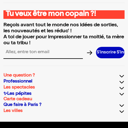
Tu veux être mon copain ?!
Reçois avant tout le monde nos idées de sorties,
les nouveautés et les réduc' !
A toi de jouer pour impressionner ta moitié, ta mère
ou ta tribu !
S’inscrire S’inscrire S’ins
Adresse email pour la newsletter
Une question ?
Professionnel
Les spectacles
✨Les pépites
Carte cadeau
Que faire à Paris ?
Les villes