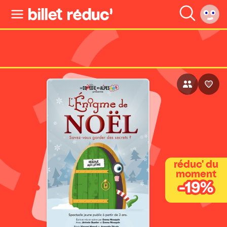
réduc' du
moment
-19%