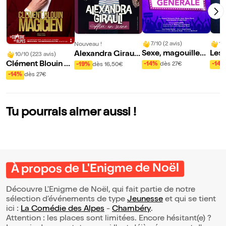
7/10 (2 avis)
10
Nouveau !
Sexe, magouilles
Les
Alexandra Girault
10/10 (223 avis)
et culture général
u m
dans Alex en Scèn
Clément Blouin da
-14%
dès 27€
-14%
-19%
dès 16,50€
e
e
ns Magicien
-14%
dès 27€
Tu pourrais aimer aussi !
À propos de L'Enigme de Noël
Découvre L'Enigme de Noël, qui fait partie de notre
sélection d’événements de type
Jeunesse
et qui se tient
ici :
La Comédie des Alpes
-
Chambéry
.
Attention : les places sont limitées. Encore hésitant(e) ?