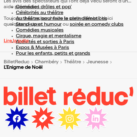
Les avis des spectateurs qui l'ont déjà vécu seront d'une
aide précieuse !
Comédies drôles et pop’
Célébrités au théâtre
Toujours à la recherche de la sortie idéale ? Voici
Au théâtre, pour faire le plein d’émotions
quelques pistes :
Stand-up et humour
ou
soirée en comedy clubs
Comédies musicales
Cirque, magie et mentalisme
Lire la suite
Activités et sorties à Paris
Expos & Musées à Paris
Pour les enfants, petits et grands
BilletReduc
Chambéry
Théâtre
Jeunesse
L'Enigme de Noël