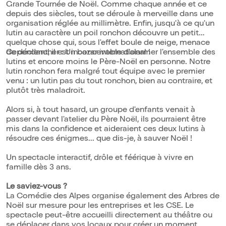
Grande Tournée de Noël. Comme chaque année et ce
depuis des siècles, tout se déroule à merveille dans une
organisation réglée au millimètre. Enfin, jusqu'à ce qu'un
lutin au caractère un poil ronchon découvre un petit
quelque chose qui, sous l'effet boule de neige, menace
de déclencher : Un bazar international !
Cependant, il est inconcevable d'alarmer l'ensemble des
lutins et encore moins le Père-Noël en personne. Notre
lutin ronchon fera malgré tout équipe avec le premier
venu : un lutin pas du tout ronchon, bien au contraire, et
plutôt très maladroit.
Alors si, à tout hasard, un groupe d'enfants venait à
passer devant l'atelier du Père Noël, ils pourraient être
mis dans la confidence et aideraient ces deux lutins à
résoudre ces énigmes... que dis-je, à sauver Noël !
Un spectacle interactif, drôle et féérique à vivre en
famille dès 3 ans.
Le saviez-vous ?
La Comédie des Alpes organise également des Arbres de
Noël sur mesure pour les entreprises et les CSE. Le
spectacle peut-être accueilli directement au théâtre ou
se déplacer dans vos locaux pour créer un moment