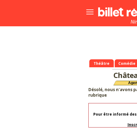
Bouton
menu
principale
Ni
Théâtre
Comédie
Châtea
Age
Désolé, nous n'avons p
rubrique
Pour être informé des
Insc