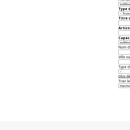
Type d
Titre 
Artist
Capaci
Nom de 
Ville o
Type de
plus de
Trier l