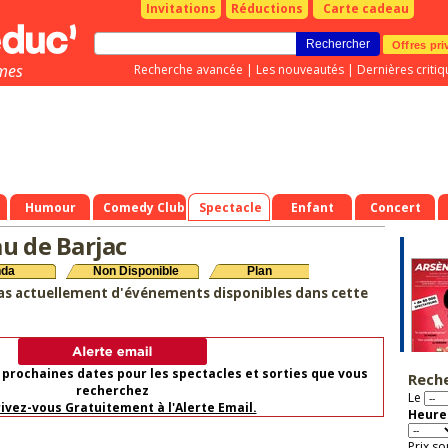
Invitations
Réductions
Carte cadeau
Offres pri
mes
Recherche avancée
|
Les nouveautés
|
Dernières critiq
Humour
Comedy Club
Spectacle
Enfant
Concert
u de Barjac
nda
Non Disponible
Plan
as actuellement d'événements disponibles dans cette
 prochaines dates pour les spectacles et sorties que vous
Rech
recherchez
Le
rivez-vous Gratuitement à l'Alerte Email.
Heure 
Prix so