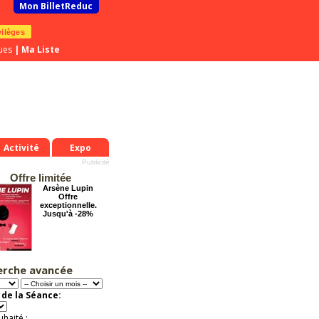
Mon BilletReduc
vilèges
ues
|
Ma Liste
Activité
Expo
Offre limitée
Arsène Lupin
Offre
exceptionnelle.
Jusqu'à -28%
erche avancée
Grosse ambiance
Offre
exceptionnelle.
de la Séance:
Jusqu'à -54%
uhaité :