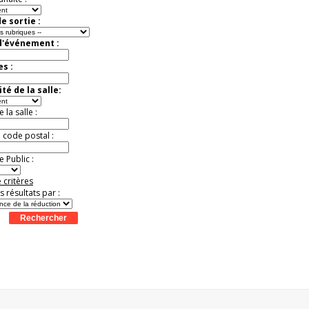
e sortie :
d'événement :
es :
té de la salle:
la salle :
u code postal :
 Public :
 critères
es résultats par :