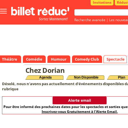
Invitations
Réduc
Bouton
menu
Sortez Maintenant!
principale
Recherche avancée
|
Les nouvea
Théâtre
Comédie
Humour
Comedy Club
Spectacle
Chez Dorian
Agenda
Non Disponible
Plan
Désolé, nous n'avons pas actuellement d'événements disponibles d
rubrique
Pour être informé des prochaines dates pour les spectacles et sorties qu
Inscrivez-vous Gratuitement à l'Alerte Email.