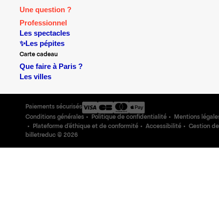
Une question ?
Professionnel
Les spectacles
✨Les pépites
Carte cadeau
Que faire à Paris ?
Les villes
Paiements sécurisés
Conditions générales
Politique de confidentialité
Mentions légale
Plateforme d'éthique et de conformité
Accessibilité
Gestion de
billetreduc ©
2026