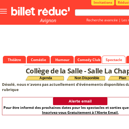
Invitations
Réduc
Bouton
menu
principale
Avignon
Recherche avancée
|
Les 
Théâtre
Comédie
Humour
Comedy Club
Spectacle
Collège de la Salle - Salle La Cha
Agenda
Non Disponible
Plan
Désolé, nous n'avons pas actuellement d'événements disponibles d
rubrique
Pour être informé des prochaines dates pour les spectacles et sorties qu
Inscrivez-vous Gratuitement à l'Alerte Email.