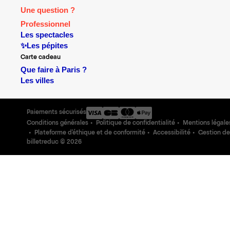
Une question ?
Professionnel
Les spectacles
✨Les pépites
Carte cadeau
Que faire à Paris ?
Les villes
Paiements sécurisés
Conditions générales
Politique de confidentialité
Mentions légale
Plateforme d'éthique et de conformité
Accessibilité
Gestion de
billetreduc ©
2026