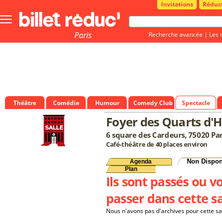
Invitations
Réduc
Bouton
menu
principale
Paris
Recherche avancée
|
Les 
Théâtre
Comédie
Humour
Comedy Club
Spectacle
Foyer des Quarts d'
6 square des Cardeurs, 75020 Par
Café-théâtre de 40 places environ
Non Dispon
Agenda
Plan
Ils sont passés ou v
passer dans cette sa
Nous n'avons pas d'archives pour cette sa