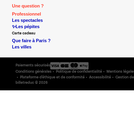
Une question ?
Professionnel
Les spectacles
✨Les pépites
Carte cadeau
Que faire à Paris ?
Les villes
Paiements sécurisés
Conditions générales
Politique de confidentialité
Mentions légale
Plateforme d'éthique et de conformité
Accessibilité
Gestion de
billetreduc ©
2026