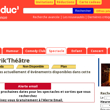
Invitations
Réductions
Carte cadeau
Offres pri
gnon
Recherche avancée
|
Les nouveautés
|
Dernières critiq
Humour
Comedy Club
Spectacle
Enfant
Concert
rik'Théâtre
nda
Non Disponible
Plan
as actuellement d'événements disponibles dans cette
 prochaines dates pour les spectacles et sorties que vous
Rech
recherchez
Le
rivez-vous Gratuitement à l'Alerte Email.
Heure
Prix so