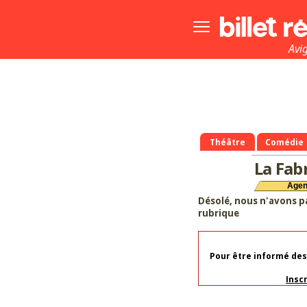
Bouton
menu
principale
Avi
Théâtre
Comédie
La Fab
Age
Désolé, nous n'avons p
rubrique
Pour être informé des
Insc