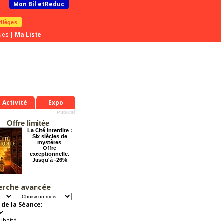
Mon BilletReduc
vilèges
ues
|
Ma Liste
Activité
Expo
Offre limitée
La Cité Interdite :
Six siècles de
mystères
Offre
exceptionnelle.
Jusqu'à -26%
erche avancée
Grosse ambiance
Offre
exceptionnelle.
 de la Séance:
Jusqu'à -54%
uhaité :