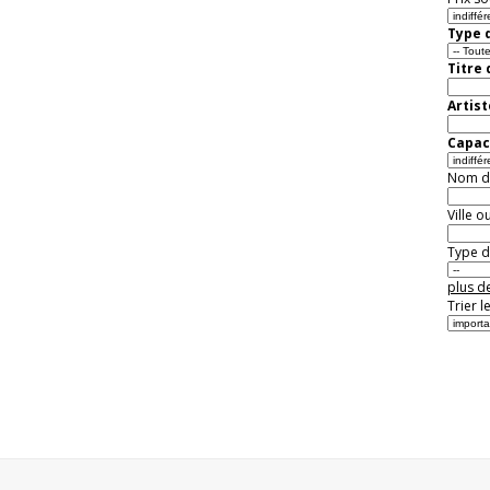
Type d
Titre
Artist
Capaci
Nom de 
Ville o
Type de
plus de
Trier l