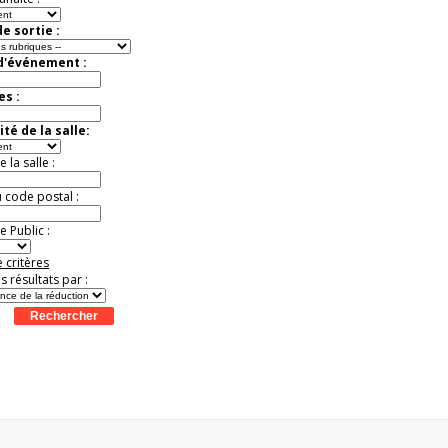
e sortie :
 d'événement :
es :
té de la salle:
la salle :
u code postal :
 Public :
 critères
es résultats par :