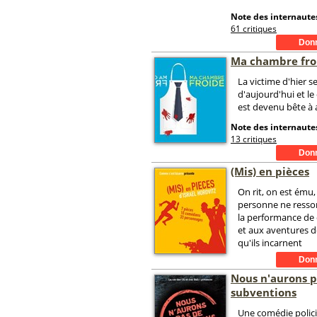
Note des internautes
61 critiques
Ma chambre fro
La victime d'hier se
d'aujourd'hui et l
est devenu bête à 
Note des internautes
13 critiques
(Mis) en pièces
On rit, on est ému,
personne ne ressor
la performance de
et aux aventures 
qu'ils incarnent
Nous n'aurons p
subventions
Une comédie polic