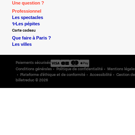
Une question ?
Professionnel
Les spectacles
✨Les pépites
Carte cadeau
Que faire à Paris ?
Les villes
Paiements sécurisés
Conditions générales
Politique de confidentialité
Mentions légale
Plateforme d'éthique et de conformité
Accessibilité
Gestion de
billetreduc ©
2026