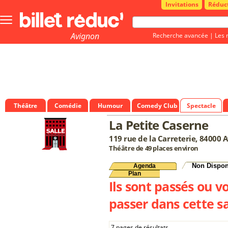
Invitations
Réduc
Bouton
menu
principale
Avignon
Recherche avancée
|
Les 
Théâtre
Comédie
Humour
Comedy Club
Spectacle
La Petite Caserne
119 rue de la Carreterie, 84000 
Théâtre de 49 places environ
Non Dispon
Agenda
Plan
Ils sont passés ou v
passer dans cette sa
7 pages de résultats