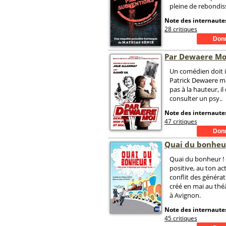
pleine de rebondis
Note des internautes
28 critiques
Par Dewaere Mo
Un comédien doit i
Patrick Dewaere ma
pas à la hauteur, il
consulter un psy..
Note des internautes
47 critiques
Quai du bonheur
Quai du bonheur !
positive, au ton act
conflit des générat
créé en mai au th
à Avignon.
Note des internautes
45 critiques