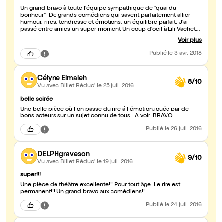
Un grand bravo à toute l'équipe sympathique de "quai du
bonheur" De grands comédiens qui savent parfaitement allier
humour, rires, tendresse et émotions, un équilibre parfait. J'ai
passé entre amies un super moment Un coup d'oeil à Lili Vachet
particulièrement extra. Nous recommandons chaudement
Voir plus
Publié
le 3 avr. 2018
Célyne Elmaleh
8/10
Vu avec Billet Réduc'
le 25 juil. 2016
belle soirée
Une belle pièce où l on passe du rire á l émotion,jouée par de
bons acteurs sur un sujet connu de tous...A voir. BRAVO
Publié
le 26 juil. 2016
DELPHgraveson
9/10
Vu avec Billet Réduc'
le 19 juil. 2016
super!!!
Une pièce de théâtre excellente!!! Pour tout âge. Le rire est
permanent!!! Un grand bravo aux comédiens!!
Publié
le 24 juil. 2016