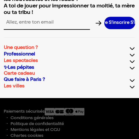
A toi de jouer pour impressionner ta moitié, ta mère
ou ta tribu !
S’inscrire S’inscrir
Adresse email pour la newsletter
Une question ?
Professionnel
Les spectacles
✨Les pépites
Carte cadeau
Que faire à Paris ?
Les villes
Paiements sécurisés
Conditions générales
Politique de confidentialité
Mentions légales et CGU
Chartes cookies