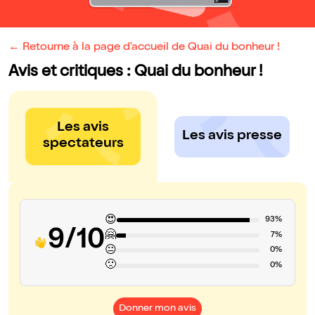
← Retourne à la page d'accueil de Quai du bonheur !
Avis et critiques : Quai du bonheur !
Les avis
Les avis presse
spectateurs
😍
93%
9/10
🤗
7%
😐
0%
🙁
0%
Donner mon avis