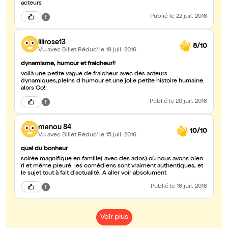
acteurs
Publié
le 22 juil. 2016
lilirose13
8/10
Vu avec Billet Réduc'
le 19 juil. 2016
dynamisme, humour et fraicheur!!
voilà une petite vague de fraicheur avec des acteurs
dynamiques,pleins d humour et une jolie petite histoire humaine.
alors Go!!
Publié
le 20 juil. 2016
manou 84
10/10
Vu avec Billet Réduc'
le 15 juil. 2016
quai du bonheur
soirée magnifique en famille( avec des ados) où nous avons bien
ri et même pleuré. les comédiens sont vraiment authentiques, et
le sujet tout à fait d'actualité. A aller voir absolument
Publié
le 16 juil. 2016
Voir plus