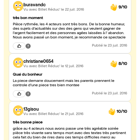
buravandc
9/10
Vu avec Billet Réduc'
le 22 juil. 2016
très bon moment
Pièce rythmée, les 4 acteurs sont très bons. De la bonne humeur,
des sujets d'actualités sur des des gens qui veulent gagner de
l'argent facilement et des personnes agées laissées à l' abandon.
Nous avons passé un bon moment, je recommande ce spectacle
Publié
le 23 juil. 2016
christiane0654
8/10
Vu avec Billet Réduc'
le 12 juil. 2016
Quai du bonheur
La piece demarre doucement mais les parents prennent le
controle d'une piece tres bien montee
Publié
le 23 juil. 2016
13gisou
10/10
Vu avec Billet Réduc'
le 21 juil. 2016
très bonne piece
grâce au 4 acteurs nous avons passe une très agréable soirée
pièce très vivante sans temps mort avec des textes très pertinent
cela fait du bien de rires dans ces temps difficiles merci au