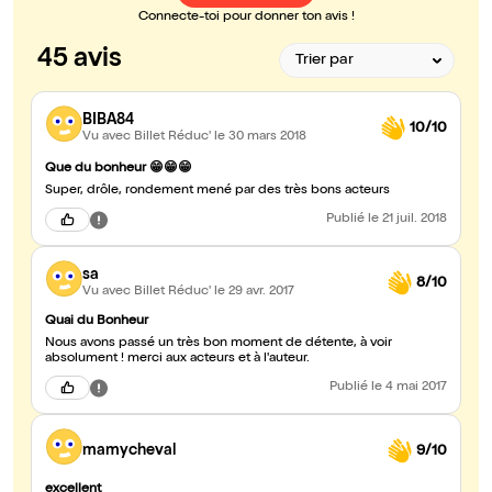
Connecte-toi pour donner ton avis !
45 avis
BIBA84
10/10
Vu avec Billet Réduc'
le 30 mars 2018
Que du bonheur 😁😁😁
Super, drôle, rondement mené par des très bons acteurs
Publié
le 21 juil. 2018
sa
8/10
Vu avec Billet Réduc'
le 29 avr. 2017
Quai du Bonheur
Nous avons passé un très bon moment de détente, à voir
absolument ! merci aux acteurs et à l'auteur.
Publié
le 4 mai 2017
mamycheval
9/10
excellent