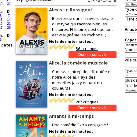
30
31
Alexis Le Rossignol
Type d
Sa
Di
6
7
Bienvenue dans l'univers décalé
Titre 
13
14
d'un type qui raconte bien les
20
21
27
28
histoires. Et le pire, c'est que tout
Artist
est vrai (même les cochons...)
Sa
Di
Capaci
6
Note des internautes :
s dates
561 critiques
Nom de 
Ville o
Alice, la comédie musicale
Type de
Curieuse, intrépide, effrontée est
notre Alice au Pays des
plus de
merveilles jazzy et haut en
Trier l
couleurs !
Note des internautes :
267 critiques
Amants à mi-temps
Une comédie Extra-conjugale !
Note des internautes :