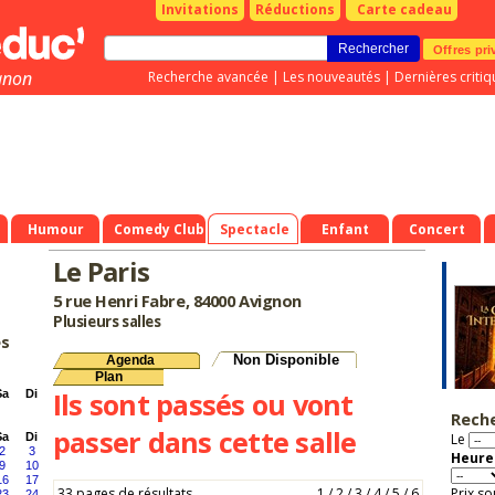
Invitations
Réductions
Carte cadeau
Offres pri
gnon
Recherche avancée
|
Les nouveautés
|
Dernières critiq
Humour
Comedy Club
Spectacle
Enfant
Concert
Le Paris
5 rue Henri Fabre, 84000 Avignon
Plusieurs salles
es
Non Disponible
Agenda
Plan
Ils sont passés ou vont
Sa
Di
Rech
passer dans cette salle
Sa
Di
Le
2
3
Heure 
9
10
16
17
33 pages de résultats
1
/
2
/
3
/
4
/
5
/
6
Prix so
23
24