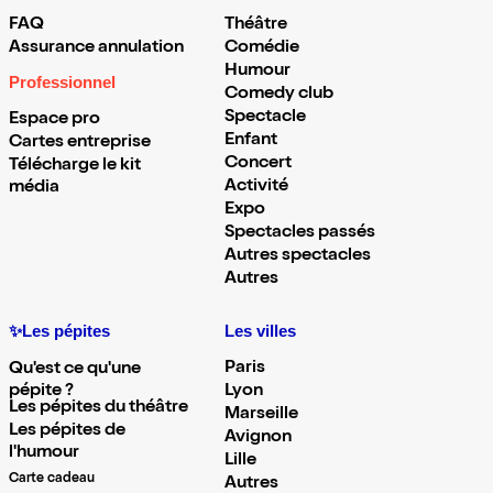
FAQ
Théâtre
Assurance annulation
Comédie
Humour
Professionnel
Comedy club
Spectacle
Espace pro
Enfant
Cartes entreprise
Concert
Télécharge le kit
Activité
média
Expo
Spectacles passés
Autres spectacles
Autres
✨Les pépites
Les villes
Paris
Qu'est ce qu'une
pépite ?
Lyon
Les pépites du théâtre
Marseille
Les pépites de
Avignon
l'humour
Lille
Carte cadeau
Autres