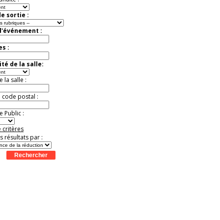
e sortie :
d'événement :
es :
té de la salle:
la salle :
u code postal :
 Public :
 critères
es résultats par :