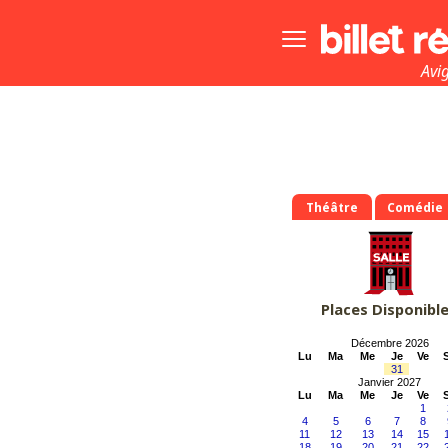
Bouton
menu
principale
Avi
Théâtre
Comédie
Places Disponibl
Décembre 2026
Lu
Ma
Me
Je
Ve
31
Janvier 2027
Lu
Ma
Me
Je
Ve
1
4
5
6
7
8
11
12
13
14
15
18
19
20
21
22