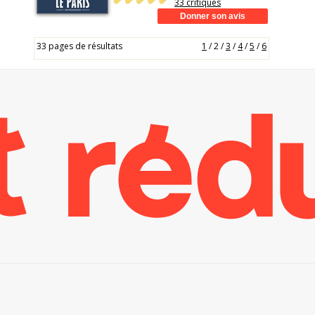
33 critiques
33 pages de résultats
1
/
2
/
3
/
4
/
5
/
6