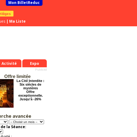
Mon BilletReduc
vilèges
ues
|
Ma Liste
Activité
Expo
Offre limitée
La Cité Interdite :
Six siècles de
mystères
Offre
exceptionnelle.
Jusqu'à -26%
erche avancée
Les enfants du
Paradis
Offre
de la Séance:
exceptionnelle.
Jusqu'à -37%
uhaité :