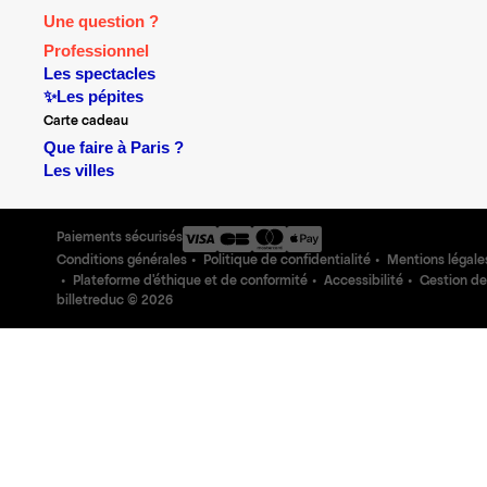
Une question ?
Professionnel
Les spectacles
✨Les pépites
Carte cadeau
Que faire à Paris ?
Les villes
Paiements sécurisés
Conditions générales
Politique de confidentialité
Mentions légale
Plateforme d'éthique et de conformité
Accessibilité
Gestion de
billetreduc ©
2026