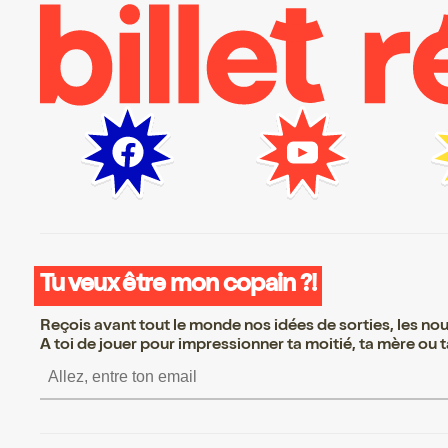
Tu veux être mon copain ?!
Reçois avant tout le monde nos idées de sorties, les nouv
A toi de jouer pour impressionner ta moitié, ta mère ou ta
S’inscrire S’inscrire S