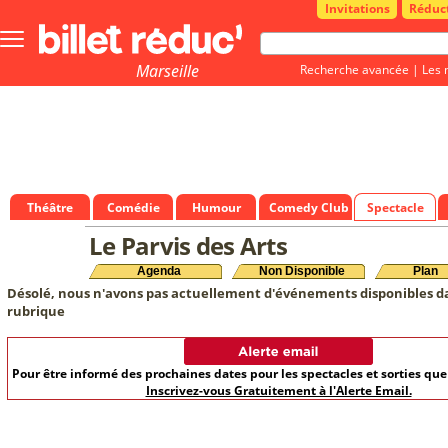
Invitations
Réduc
Bouton
menu
principale
Marseille
Recherche avancée
|
Les 
Théâtre
Comédie
Humour
Comedy Club
Spectacle
Le Parvis des Arts
Agenda
Non Disponible
Plan
Désolé, nous n'avons pas actuellement d'événements disponibles d
rubrique
Pour être informé des prochaines dates pour les spectacles et sorties qu
Inscrivez-vous Gratuitement à l'Alerte Email.