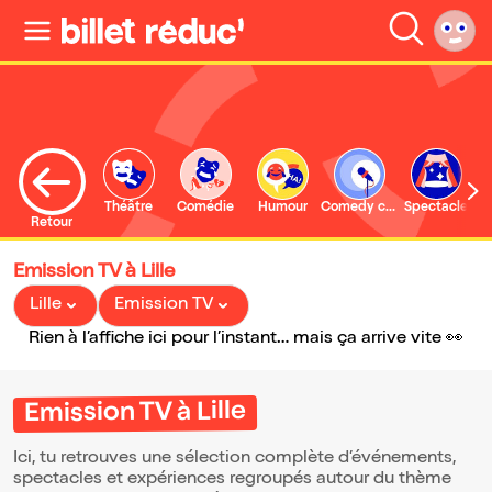
Théâtre
Comédie
Humour
Comedy club
Spectacle
Retour
Emission TV à Lille
Lille
Emission TV
Rien à l’affiche ici pour l’instant… mais ça arrive vite 👀
Emission TV à Lille
Ici, tu retrouves une sélection complète d’événements,
spectacles et expériences regroupés autour du thème