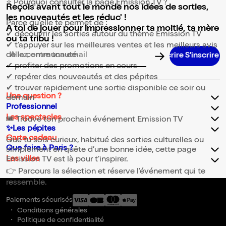
⭐ Pourquoi consulter la page Emission TV ?
Reçois avant tout le monde nos idées de sorties,
les nouveautés et les réduc' !
Parce qu’elle te permet de :
A toi de jouer pour impressionner ta moitié, ta mère
✔ découvrir les sorties autour du thème Emission TV
ou ta tribu !
✔ t’appuyer sur les meilleures ventes et les meilleurs avis
de la communauté
Adresse email pour la newsletter
✔ profiter des promotions en cours
✔ repérer des nouveautés et des pépites
✔ trouver rapidement une sortie disponible ce soir ou
Une question ?
demain
Professionnel
Les spectacles
🎟️ Trouve ton prochain événement Emission TV
✨Les pépites
Carte cadeau
Que tu sois curieux, habitué des sorties culturelles ou
Que faire à Paris ?
simplement en quête d’une bonne idée, cette page
Les villes
Emission TV est là pour t’inspirer.
👉 Parcours la sélection et réserve l’événement qui te
ressemble.
Paiements sécurisés
Conditions générales
Politique de confidentialité