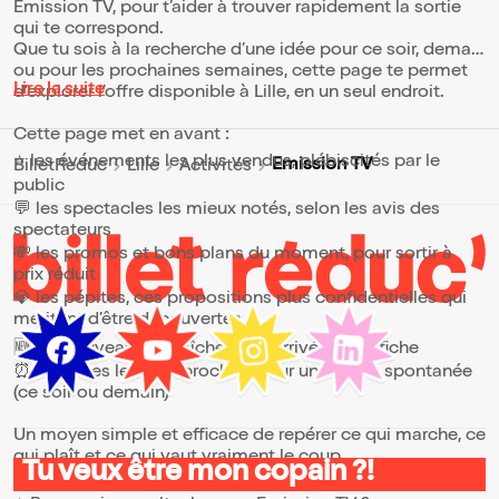
Emission TV, pour t’aider à trouver rapidement la sortie
qui te correspond.
Que tu sois à la recherche d’une idée pour ce soir, demain
ou pour les prochaines semaines, cette page te permet
Lire la suite
d’explorer l’offre disponible à Lille, en un seul endroit.
Cette page met en avant :
⭐ les événements les plus vendus, plébiscités par le
Emission TV
BilletReduc
Lille
Activités
public
💬 les spectacles les mieux notés, selon les avis des
spectateurs
💸 les promos et bons plans du moment, pour sortir à
prix réduit
💎 les pépites, ces propositions plus confidentielles qui
méritent d’être découvertes
🆕 les nouveautés, fraîchement arrivées à l’affiche
⏰ les dates les plus proches, pour une sortie spontanée
(ce soir ou demain)
Un moyen simple et efficace de repérer ce qui marche, ce
qui plaît et ce qui vaut vraiment le coup.
Tu veux être mon copain ?!