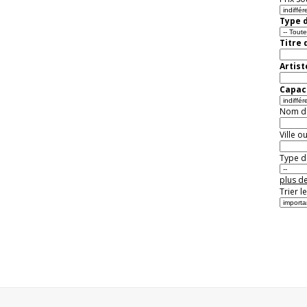
Type d
Titre 
Artist
Capaci
Nom de 
Ville o
Type de
plus de
Trier l