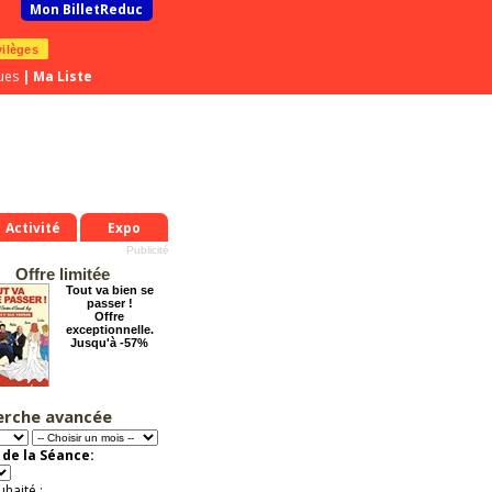
Mon BilletReduc
vilèges
ues
|
Ma Liste
Activité
Expo
Offre limitée
Tout va bien se
passer !
Offre
exceptionnelle.
Jusqu'à -57%
erche avancée
Cendrillon, la
véritable histoire
Offre
de la Séance:
exceptionnelle.
Jusqu'à -33%
uhaité :