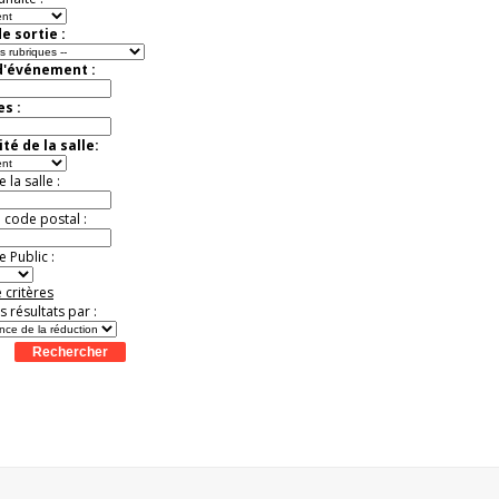
e sortie :
d'événement :
es :
té de la salle:
la salle :
u code postal :
 Public :
 critères
es résultats par :