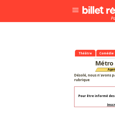
Bouton
menu
principale
Pa
Théâtre
Comédie
Métro 
Age
Désolé, nous n'avons p
rubrique
Pour être informé des
Insc