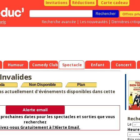
Invitations
Réductions
Carte cadeau
Offres pri
ris
Recherche avancée
|
Les nouveautés
|
Dernières critiq
Humour
Comedy Club
Spectacle
Enfant
Concert
Invalides
nda
Non Disponible
Plan
as actuellement d'événements disponibles dans cette
 prochaines dates pour les spectacles et sorties que vous
Rech
recherchez
Le
rivez-vous Gratuitement à l'Alerte Email.
Heure 
Prix so