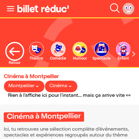
Théâtre
Comédie
Humour
Spectacle
Enfant
Retour
Cinéma à Montpellier
Montpellier
Cinéma
Rien à l’affiche ici pour l’instant… mais ça arrive vite 👀
Cinéma à Montpellier
Ici, tu retrouves une sélection complète d’événements,
spectacles et expériences regroupés autour du thème