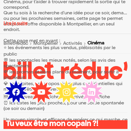
Cinéma, pour t’aider à trouver rapidement la sortie qui te
correspond.
Que tu sois à la recherche d’une idée pour ce soir, demain
ou pour les prochaines semaines, cette page te permet
Lire la suite
d’explorer l’offre disponible à Montpellier, en un seul
endroit.
Cette page met en avant :
Cinéma
BilletReduc
Montpellier
Activités
⭐ les événements les plus vendus, plébiscités par le
public
💬 les spectacles les mieux notés, selon les avis des
spectateurs
💸 les promos et bons plans du moment, pour sortir à
prix réduit
💎 les pépites, ces propositions plus confidentielles qui
méritent d’être découvertes
🆕 les nouveautés, fraîchement arrivées à l’affiche
⏰ les dates les plus proches, pour une sortie spontanée
(ce soir ou demain)
Un moyen simple et efficace de repérer ce qui marche, ce
Tu veux être mon copain ?!
qui plaît et ce qui vaut vraiment le coup.