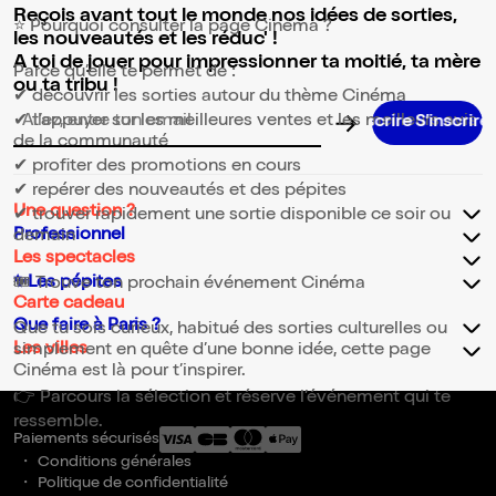
Reçois avant tout le monde nos idées de sorties,
⭐ Pourquoi consulter la page Cinéma ?
les nouveautés et les réduc' !
A toi de jouer pour impressionner ta moitié, ta mère
Parce qu’elle te permet de :
ou ta tribu !
✔ découvrir les sorties autour du thème Cinéma
✔ t’appuyer sur les meilleures ventes et les meilleurs avis
Adresse email pour la newsletter
de la communauté
✔ profiter des promotions en cours
✔ repérer des nouveautés et des pépites
Une question ?
✔ trouver rapidement une sortie disponible ce soir ou
Professionnel
demain
Les spectacles
✨Les pépites
🎟️ Trouve ton prochain événement Cinéma
Carte cadeau
Que faire à Paris ?
Que tu sois curieux, habitué des sorties culturelles ou
Les villes
simplement en quête d’une bonne idée, cette page
Cinéma est là pour t’inspirer.
👉 Parcours la sélection et réserve l’événement qui te
ressemble.
Paiements sécurisés
Conditions générales
Politique de confidentialité