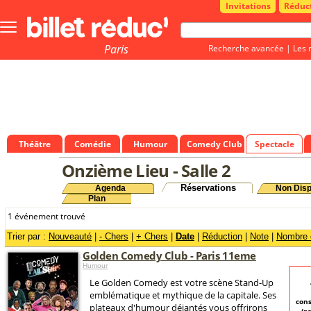
Invitations
Réduc
Bouton
menu
principale
Paris
Recherche avancée
|
Les 
Théâtre
Comédie
Humour
Comedy Club
Spectacle
Onzième Lieu - Salle 2
Réservations
Agenda
Non Disp
Plan
1 événement trouvé
Trier par :
Nouveauté
|
- Chers
|
+ Chers
|
Date
|
Réduction
|
Note
|
Nombre d
Golden Comedy Club - Paris 11eme
Humour
Le Golden Comedy est votre scène Stand-Up
emblématique et mythique de la capitale. Ses
con
plateaux d'humour déjantés vous offrirons