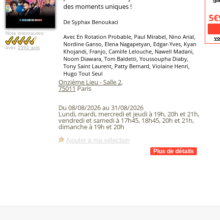
(pa
des moments uniques !
5€
De Syphax Benoukaci
Note internautes:
Avec En Rotation Probable, Paul Mirabel, Nino Arial,
vo
Nordine Ganso, Elena Nagapetyan, Edgar-Yves, Kyan
avec
2591 avis
Khojandi, Franjo, Camille Lelouche, Nawell Madani,
Noom Diawara, Tom Baldetti, Youssoupha Diaby,
Tony Saint Laurent, Patty Bernard, Violaine Henri,
Hugo Tout Seul
Onzième Lieu - Salle 2
,
75011
Paris
Du 08/08/2026 au 31/08/2026
Lundi, mardi, mercredi et jeudi à 19h, 20h et 21h,
vendredi et samedi à 17h45, 18h45, 20h et 21h,
dimanche à 19h et 20h
Ajouter à ma sélection