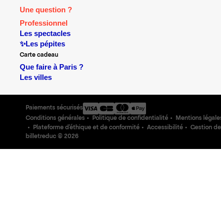
Une question ?
Professionnel
Les spectacles
✨Les pépites
Carte cadeau
Que faire à Paris ?
Les villes
Paiements sécurisés
Conditions générales
Politique de confidentialité
Mentions légale
Plateforme d'éthique et de conformité
Accessibilité
Gestion de
billetreduc ©
2026