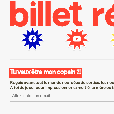
Tu veux être mon copain ?!
Reçois avant tout le monde nos idées de sorties, les nouv
A toi de jouer pour impressionner ta moitié, ta mère ou ta
S’inscrire S’inscrire S’