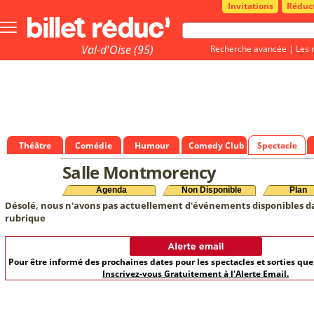
Invitations
Réduc
Bouton
menu
principale
Val-d'Oise (95)
Recherche avancée
|
Les 
Théâtre
Comédie
Humour
Comedy Club
Spectacle
Salle Montmorency
Agenda
Non Disponible
Plan
Désolé, nous n'avons pas actuellement d'événements disponibles d
rubrique
Pour être informé des prochaines dates pour les spectacles et sorties qu
Inscrivez-vous Gratuitement à l'Alerte Email.