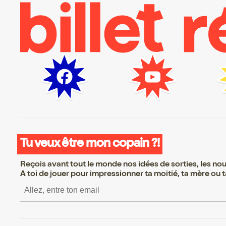
Tu veux être mon copain ?!
Reçois avant tout le monde nos idées de sorties, les nouv
A toi de jouer pour impressionner ta moitié, ta mère ou ta
S’inscrire S’inscrire S’