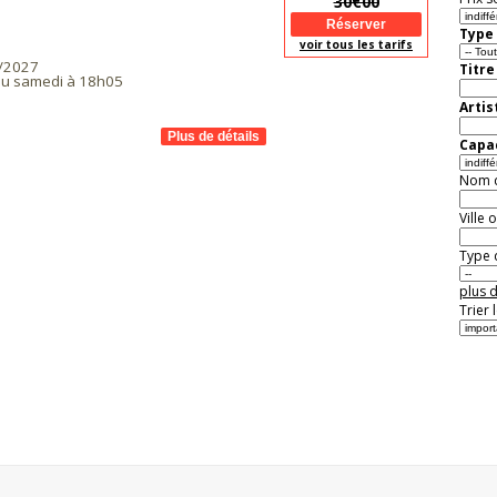
30€00
Type 
voir tous les tarifs
/2027
Titre
 au samedi à 18h05
Artis
Capac
Nom de
Ville 
Type d
plus d
Trier 