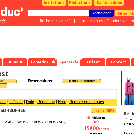
Invitations
Réductions
Carte cadeau
Offres pri
ris
Recherche avancée
|
Les nouveautés
|
Dernières critiq
Humour
Comedy Club
Spectacle
Enfant
Concert
est
Réservations
nda
Non Disponible
hers
|
+ Chers
|
Date
|
Réduction
|
Note
|
Nombre de critiques
BSDHBDFHSB
-50%
jusqu'à
Rech
Le
sqvdsvsdVDSVDSVDSVDSVDSVDSVSDQ
Dès
Heure
15€00
/pers
Prix s