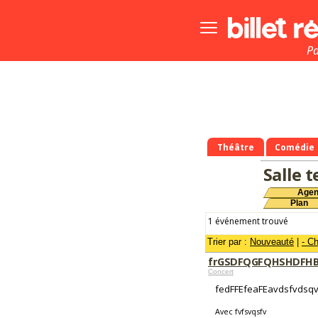
Bouton
menu
principale
Pa
Théâtre
Comédie
Salle t
Age
Plan
1 événement trouvé
Trier par :
Nouveauté
|
- C
frGSDFQGFQHSHDFH
Concert
fedFFEfeaFEavdsfvd
Avec fvfsvqsfv