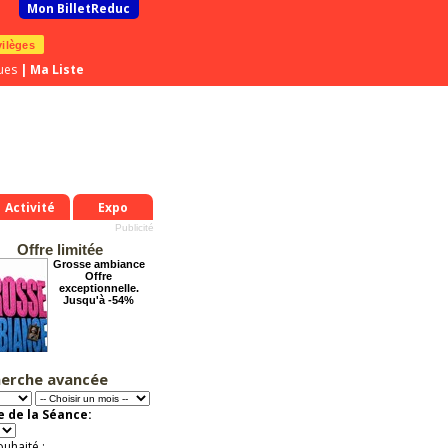
Mon BilletReduc
vilèges
ues
|
Ma Liste
Activité
Expo
Offre limitée
Grosse ambiance
Offre
exceptionnelle.
Jusqu'à -54%
erche avancée
Les enfants du
Paradis
Offre
 de la Séance:
exceptionnelle.
Jusqu'à -37%
ouhaité :