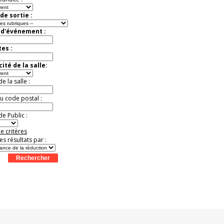
de sortie :
 d'événement :
tes :
ité de la salle:
 la salle :
ou code postal :
e Public :
e critères
les résultats par :