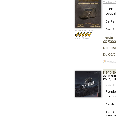
Théâtre >
Paris,
coupab
De Fran
Avec Au
Note internautes:
Bécour
Théâtre 
avec
73 avis
Avignon
Non dis
Du 06/0
Ajoute
Perple
de Mariu
Pous, Ju
Théâtre > 
Perple
un mon
De Mar
Avec Al
Ailhaud