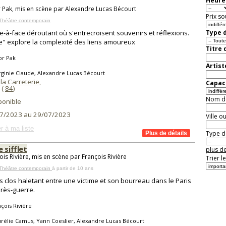
Heure 
r Pak, mis en scène par Alexandre Lucas Bécourt
Prix so
Théâtre contemporain
e-à-face déroutant où s'entrecroisent souvenirs et réflexions.
Type d
se" explore la complexité des liens amoureux
Titre 
or Pak
Artist
rginie Claude, Alexandre Lucas Bécourt
la Carreterie
,
Capaci
(
84
)
Nom de 
ponible
7/2023 au 29/07/2023
Ville o
r à ma liste
Type de
 sifflet
plus de
ois Rivière, mis en scène par François Rivière
Trier l
 Théâtre contemporain
à partir de 10 ans
s clos haletant entre une victime et son bourreau dans le Paris
près-guerre.
çois Rivière
rélie Camus, Yann Coeslier, Alexandre Lucas Bécourt