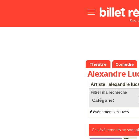
Bouton
menu
Sorte
principale
Théâtre
Comédie
Alexandre Lu
Artiste "alexandre luc
Filtrer ma recherche
Catégorie:
6 événements trouvés
Ces évènements ne sont pl