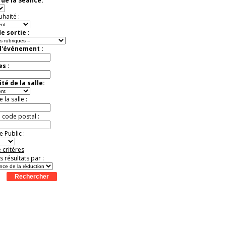
de la Séance:
uhaité :
e sortie :
d'événement :
es :
té de la salle:
la salle :
u code postal :
 Public :
 critères
es résultats par :