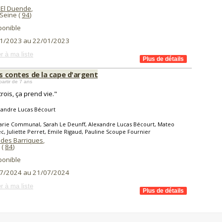
 El Duende
,
 Seine (
94
)
ponible
1/2023 au 22/01/2023
r à ma liste
es contes de la cape d'argent
partir de 7 ans
 crois, ça prend vie."
xandre Lucas Bécourt
arie Communal, Sarah Le Deunff, Alexandre Lucas Bécourt, Mateo
c, Juliette Perret, Emile Rigaud, Pauline Scoupe Fournier
 des Barriques
,
(
84
)
ponible
7/2024 au 21/07/2024
r à ma liste