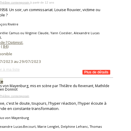
 Théâtre contemporain
à partir de 12 ans
 1958. Un soir, un commissariat. Louise Rouvier, victime ou
le ?
çois Rivière
rélie Camus ou Virginie Claude, Yann Coeslier, Alexandre Lucas
t,
de l'Optimist
,
(
84
)
ponible
7/2023 au 29/07/2023
r à ma liste
xe
s von Mayenburg, mis en scène par Théâtre du Revenant, Mathilde
lien Donnot
Théâtre contemporain
xe, c'est le doute, toujours, l'hyper réaction, l'hyper écoute à
de en constante transformation.
ius von Mayenburg
exandre Lucas-Becourt, Marie Lenglet, Delphine Lefranc, Thomas