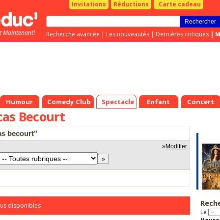
Invitations
Réductions
Carte cadeau
z Maintenant!
Recherche avancée
|
Les nouveautés
|
Dernières critiques
|
M
Humour
Comedy Club
Spectacle
Enfant
Concert
cas Becourt
as becourt"
»
Modifier
Rech
us disponibles
Le