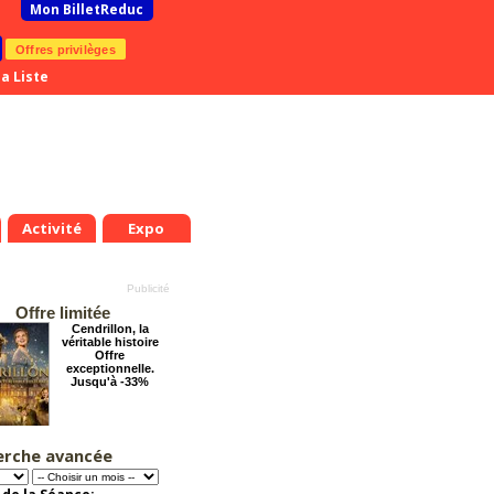
Mon BilletReduc
Offres privilèges
a Liste
Activité
Expo
Offre limitée
Cendrillon, la
véritable histoire
Offre
exceptionnelle.
Jusqu'à -33%
erche avancée
Arsène Lupin
Offre
exceptionnelle.
Jusqu'à -28%