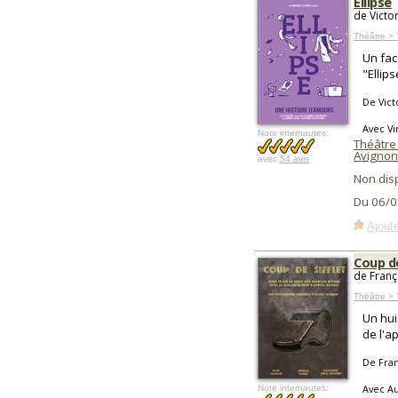
Ellipse
de Victo
Théâtre > 
Un fac
"Ellip
De Vict
Avec Vi
Note internautes:
Théâtre 
Avignon
avec
54 avis
Non dis
Du 06/0
Ajoute
Coup de
de Franç
Théâtre >
Un hui
de l'a
De Fran
Avec Au
Note internautes: