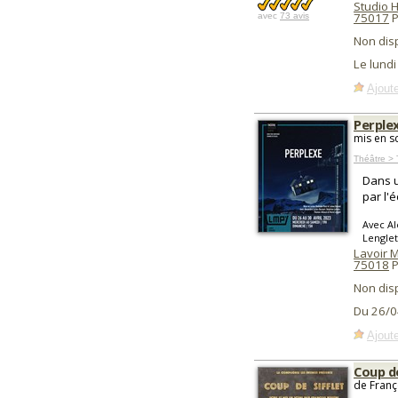
Studio 
75017
P
avec
73 avis
Non dis
Le lund
Ajoute
Perple
mis en s
Théâtre >
Dans u
par l'
Avec Al
Lenglet
Lavoir 
75018
P
Non dis
Du 26/0
Ajoute
Coup de
de Franç