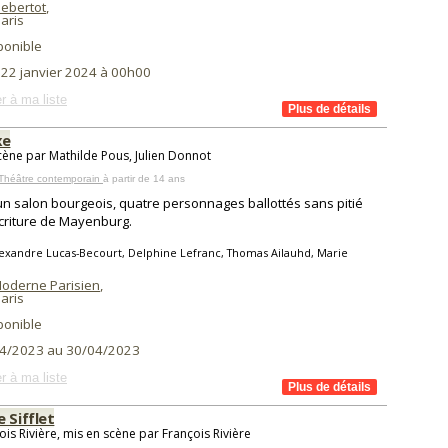
Hebertot
,
aris
ponible
i 22 janvier 2024 à 00h00
r à ma liste
xe
cène par Mathilde Pous, Julien Donnot
 Théâtre contemporain
à partir de 14 ans
n salon bourgeois, quatre personnages ballottés sans pitié
écriture de Mayenburg.
exandre Lucas-Becourt, Delphine Lefranc, Thomas Ailauhd, Marie
Moderne Parisien
,
aris
ponible
4/2023 au 30/04/2023
r à ma liste
 Sifflet
ois Rivière, mis en scène par François Rivière