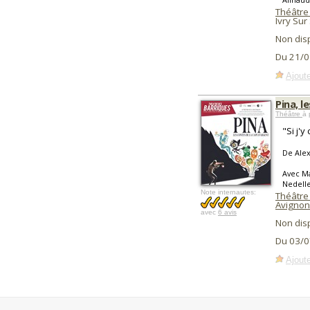
Théâtre
Ivry Sur
Non dis
Du 21/0
Ajoute
Pina, l
Théâtre
à 
"Si j'y
De Ale
Avec M
Nedelle
Note internautes:
Théâtre
Avignon
avec
6 avis
Non dis
Du 03/0
Ajoute