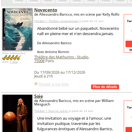
Août
Août
Août
Août
Août
Août
Août
Août
Novecento
de Allessandro Baricco, mis en scène par Kelly Rolfo
Tar
Théâtre > Théâtre contemporain
à partir de 12 ans
Abandonné bébé sur un paquebot, Novecento
naît en pleine mer et n'en descendra jamais.
De Allessandro Baricco
v
Avec Antoine Bonnin
Note internautes:
Théâtre des Mathurins - Studio
,
75008
Paris
avec
7 avis
Du 17/09/2026 au 17/12/2026
Jeudi à 21h
Ajouter à ma liste
Soie
de Alessandro Baricco, mis en scène par William
Mesguich
Tar
Théâtre > Seul en scène
à partir de 14 ans
Une invitation au voyage et à l'amour, une
invitation pudique, traversée par les
fulgurances érotiques d'Alessandro Barrico,