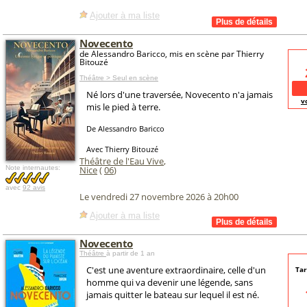
Ajouter à ma liste
Novecento
de Alessandro Baricco, mis en scène par Thierry
Bitouzé
Théâtre > Seul en scène
Né lors d'une traversée, Novecento n'a jamais
v
mis le pied à terre.
De Alessandro Baricco
Avec Thierry Bitouzé
Théâtre de l'Eau Vive
,
Note internautes:
Nice
(
06
)
avec
92 avis
Le vendredi 27 novembre 2026 à 20h00
Ajouter à ma liste
Novecento
Théâtre
à partir de 1 an
C'est une aventure extraordinaire, celle d'un
Tar
homme qui va devenir une légende, sans
jamais quitter le bateau sur lequel il est né.