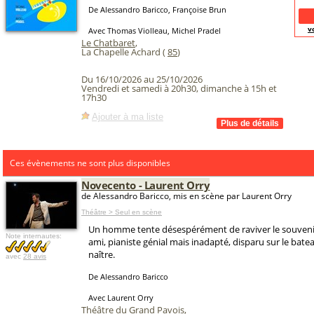
De Alessandro Baricco, Françoise Brun
v
Avec Thomas Violleau, Michel Pradel
Le Chatbaret
,
La Chapelle Achard (
85
)
Du 16/10/2026 au 25/10/2026
Vendredi et samedi à 20h30, dimanche à 15h et
17h30
Ajouter à ma liste
Ces évènements ne sont plus disponibles
Novecento - Laurent Orry
de Alessandro Baricco, mis en scène par Laurent Orry
Théâtre > Seul en scène
Un homme tente désespérément de raviver le souvenir
Note internautes:
ami, pianiste génial mais inadapté, disparu sur le batea
naître.
avec
28 avis
De Alessandro Baricco
Avec Laurent Orry
Théâtre du Grand Pavois
,