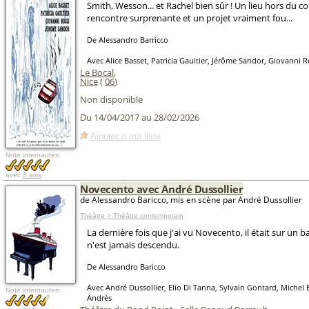
Smith, Wesson... et Rachel bien sûr ! Un lieu hors du
rencontre surprenante et un projet vraiment fou...
De Alessandro Barricco
Avec Alice Basset, Patricia Gaultier, Jérôme Sandor, Giovanni R
Le Bocal
,
Nice
(
06
)
Non disponible
Du 14/04/2017 au 28/02/2026
Ajouter à ma liste
Note internautes:
avec
8 avis
Novecento avec André Dussollier
de Alessandro Baricco, mis en scène par André Dussollier
Théâtre > Théâtre contemporain
La dernière fois que j'ai vu Novecento, il était sur un b
n'est jamais descendu.
De Alessandro Baricco
Avec André Dussollier, Elio Di Tanna, Sylvain Gontard, Michel B
Note internautes:
Andrès