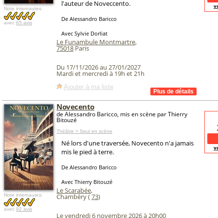
l'auteur de Noveccento.
v
Note internautes:
De Alessandro Baricco
avec
65 avis
Avec Sylvie Dorliat
Le Funambule Montmartre
,
75018
Paris
Du 17/11/2026 au 27/01/2027
Mardi et mercredi à 19h et 21h
Ajouter à ma liste
Novecento
de Alessandro Baricco, mis en scène par Thierry
Bitouzé
Théâtre > Seul en scène
Né lors d'une traversée, Novecento n'a jamais
v
mis le pied à terre.
De Alessandro Baricco
Avec Thierry Bitouzé
Le Scarabée
,
Note internautes:
Chambéry (
73
)
avec
92 avis
Le vendredi 6 novembre 2026 à 20h00