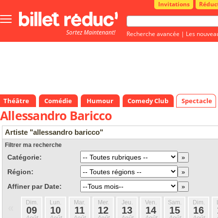
Invitations
Réduc
Bouton
menu
Sortez Maintenant!
principale
Recherche avancée
|
Les nouvea
Théâtre
Comédie
Humour
Comedy Club
Spectacle
Allessandro Baricco
Artiste "allessandro baricco"
Filtrer ma recherche
Catégorie:
Région:
Affiner par Date:
Dim.
Lun.
Mar.
Mer.
Jeu.
Ven.
Sam.
Dim.
«
09
10
11
12
13
14
15
16