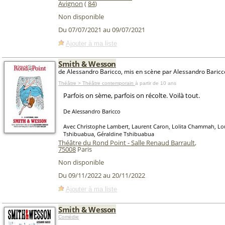
Avignon
(
84
)
Non disponible
Du 07/07/2021 au 09/07/2021
Ajouter à ma liste
Smith & Wesson
de Alessandro Baricco, mis en scène par Alessandro Baricc
Théâtre > Théâtre contemporain
à partir de 10 ans
Parfois on sème, parfois on récolte. Voilà tout.
De Alessandro Baricco
Avec Christophe Lambert, Laurent Caron, Lolita Chammah, L
Tshibuabua, Géraldine Tshibuabua
Théâtre du Rond Point - Salle Renaud Barrault
,
75008
Paris
Non disponible
Du 09/11/2022 au 20/11/2022
Ajouter à ma liste
Smith & Wesson
Comédie