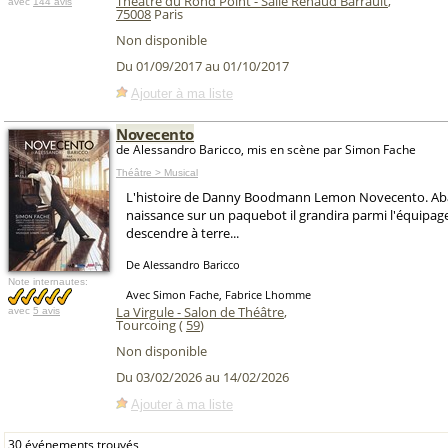
Théâtre du Rond Point - Salle Renaud Barrault
,
avec
144 avis
75008
Paris
Non disponible
Du 01/09/2017 au 01/10/2017
Ajouter à ma liste
Novecento
de Alessandro Baricco, mis en scène par Simon Fache
Théâtre > Musical
L'histoire de Danny Boodmann Lemon Novecento. Ab
naissance sur un paquebot il grandira parmi l'équipage
descendre à terre...
De Alessandro Baricco
Note internautes:
Avec Simon Fache, Fabrice Lhomme
La Virgule - Salon de Théâtre
,
avec
5 avis
Tourcoing (
59
)
Non disponible
Du 03/02/2026 au 14/02/2026
Ajouter à ma liste
30 événements trouvés