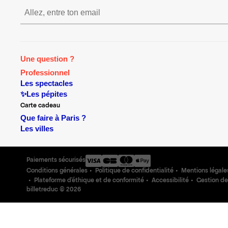
S’inscrire S’inscrire S’inscrire S’i
Une question ?
Professionnel
Les spectacles
✨Les pépites
Carte cadeau
Que faire à Paris ?
Les villes
Paiements sécurisés
Conditions générales
Politique de confidentialité
Mentions légale
Plateforme d'éthique et de conformité
Accessibilité
Gestion de
billetreduc ©
2026