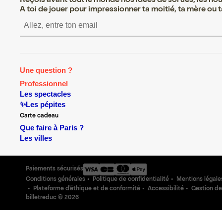
Reçois avant tout le monde nos idées de sorties, les nouv
A toi de jouer pour impressionner ta moitié, ta mère ou ta
S’inscrire S’inscrire S’ins
Une question ?
Professionnel
Les spectacles
✨Les pépites
Carte cadeau
Que faire à Paris ?
Les villes
Paiements sécurisés
Conditions générales
Politique de confidentialité
Mentions légale
Plateforme d'éthique et de conformité
Accessibilité
Gestion de
billetreduc ©
2026