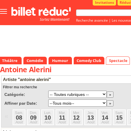
Invitations
Réduc
Bouton
menu
Sortez Maintenant!
principale
Recherche avancée
|
Les nouvea
Théâtre
Comédie
Humour
Comedy Club
Spectacle
Antoine Alerini
Artiste "antoine alerini"
Filtrer ma recherche
Catégorie:
Affiner par Date:
Sam.
Dim.
Lun.
Mar.
Mer.
Jeu.
Ven.
Sam.
«
08
09
10
11
12
13
14
15
Août
Août
Août
Août
Août
Août
Août
Août