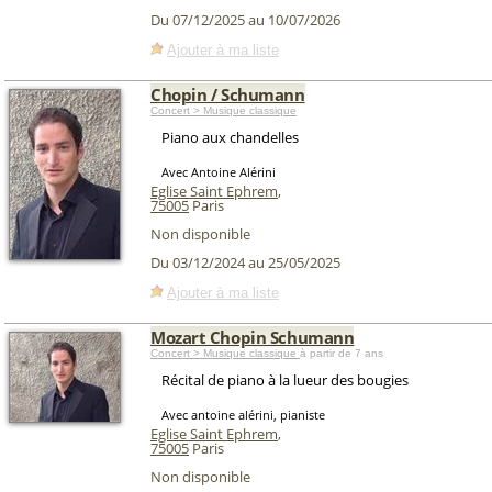
Du 07/12/2025 au 10/07/2026
Ajouter à ma liste
Chopin / Schumann
Concert > Musique classique
Piano aux chandelles
Avec Antoine Alérini
Eglise Saint Ephrem
,
75005
Paris
Non disponible
Du 03/12/2024 au 25/05/2025
Ajouter à ma liste
Mozart Chopin Schumann
Concert > Musique classique
à partir de 7 ans
Récital de piano à la lueur des bougies
Avec antoine alérini, pianiste
Eglise Saint Ephrem
,
75005
Paris
Non disponible