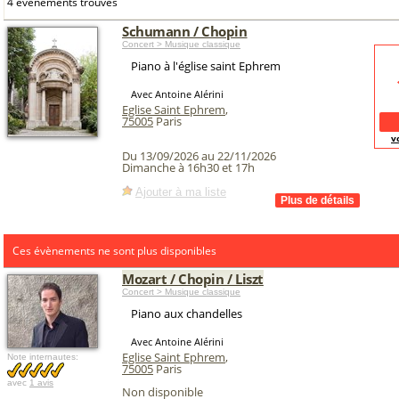
4 événements trouvés
Schumann / Chopin
Concert > Musique classique
Piano à l'église saint Ephrem
Avec Antoine Alérini
Eglise Saint Ephrem
,
75005
Paris
v
Du 13/09/2026 au 22/11/2026
Dimanche à 16h30 et 17h
Ajouter à ma liste
Ces évènements ne sont plus disponibles
Mozart / Chopin / Liszt
Concert > Musique classique
Piano aux chandelles
Avec Antoine Alérini
Eglise Saint Ephrem
,
Note internautes:
75005
Paris
avec
1 avis
Non disponible