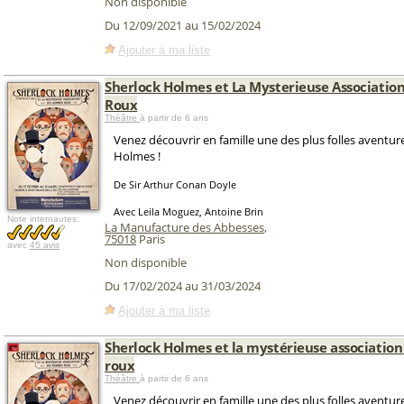
Non disponible
Du 12/09/2021 au 15/02/2024
Ajouter à ma liste
Sherlock Holmes et La Mysterieuse Associati
Roux
Théâtre
à partir de 6 ans
Venez découvrir en famille une des plus folles aventur
Holmes !
De Sir Arthur Conan Doyle
Avec Leila Moguez, Antoine Brin
Note internautes:
La Manufacture des Abbesses
,
75018
Paris
avec
45 avis
Non disponible
Du 17/02/2024 au 31/03/2024
Ajouter à ma liste
Sherlock Holmes et la mystérieuse associati
roux
Théâtre
à partir de 6 ans
Venez découvrir en famille une des plus folles aventur