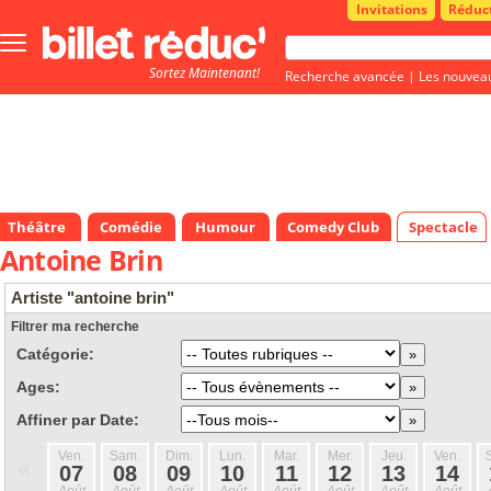
Invitations
Réduc
Bouton
menu
Sortez Maintenant!
principale
Recherche avancée
|
Les nouvea
Théâtre
Comédie
Humour
Comedy Club
Spectacle
Antoine Brin
Artiste "antoine brin"
Filtrer ma recherche
Catégorie:
Ages:
Affiner par Date:
Ven.
Sam.
Dim.
Lun.
Mar.
Mer.
Jeu.
Ven.
«
07
08
09
10
11
12
13
14