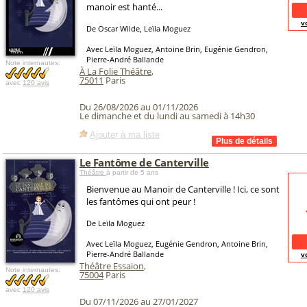
manoir est hanté...
v
De Oscar Wilde, Leïla Moguez
Avec Leïla Moguez, Antoine Brin, Eugénie Gendron,
Pierre-André Ballande
Note internautes:
À La Folie Théâtre
,
75011
Paris
avec
120 avis
Du 26/08/2026 au 01/11/2026
Le dimanche et du lundi au samedi à 14h30
Ajouter à ma liste
Le Fantôme de Canterville
Théâtre
à partir de 5 ans
Bienvenue au Manoir de Canterville ! Ici, ce sont
les fantômes qui ont peur !
De Leïla Moguez
Avec Leïla Moguez, Eugénie Gendron, Antoine Brin,
Pierre-André Ballande
v
Théâtre Essaion
,
Note internautes:
75004
Paris
avec
120 avis
Du 07/11/2026 au 27/01/2027