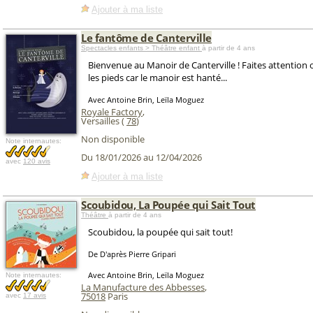
Ajouter à ma liste
Le fantôme de Canterville
Spectacles enfants > Théâtre enfant
à partir de 4 ans
Bienvenue au Manoir de Canterville ! Faites attention
les pieds car le manoir est hanté...
Avec Antoine Brin, Leïla Moguez
Royale Factory
,
Versailles (
78
)
Non disponible
Note internautes:
Du 18/01/2026 au 12/04/2026
avec
120 avis
Ajouter à ma liste
Scoubidou, La Poupée qui Sait Tout
Théâtre
à partir de 4 ans
Scoubidou, la poupée qui sait tout!
De D'après Pierre Gripari
Avec Antoine Brin, Leïla Moguez
Note internautes:
La Manufacture des Abbesses
,
75018
Paris
avec
17 avis