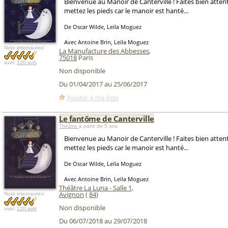
Bienvenue au Manoir de Canterville ! Faites bien atte
mettez les pieds car le manoir est hanté...
De Oscar Wilde, Leïla Moguez
Avec Antoine Brin, Leïla Moguez
Note internautes:
La Manufacture des Abbesses
,
75018
Paris
avec
120 avis
Non disponible
Du 01/04/2017 au 25/06/2017
Ajouter à ma liste
Le fantôme de Canterville
Théâtre
à partir de 5 ans
Bienvenue au Manoir de Canterville ! Faites bien atte
mettez les pieds car le manoir est hanté...
De Oscar Wilde, Leïla Moguez
Avec Antoine Brin, Leïla Moguez
Théâtre La Luna - Salle 1
,
Avignon
(
84
)
Note internautes:
Non disponible
avec
120 avis
Du 06/07/2018 au 29/07/2018