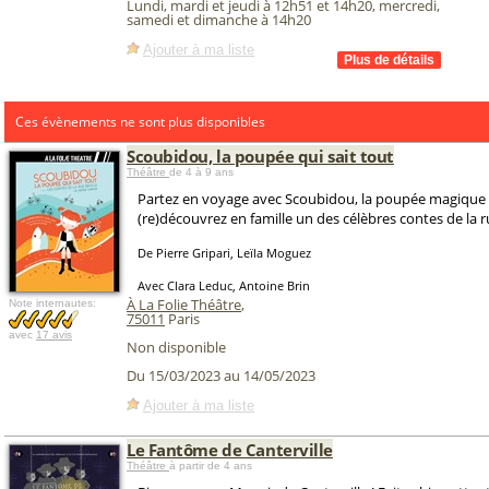
Lundi, mardi et jeudi à 12h51 et 14h20, mercredi,
samedi et dimanche à 14h20
Ajouter à ma liste
Ces évènements ne sont plus disponibles
Scoubidou, la poupée qui sait tout
Théâtre
de 4 à 9 ans
Partez en voyage avec Scoubidou, la poupée magique qu
(re)découvrez en famille un des célèbres contes de la r
De Pierre Gripari, Leïla Moguez
Avec Clara Leduc, Antoine Brin
À La Folie Théâtre
,
Note internautes:
75011
Paris
avec
17 avis
Non disponible
Du 15/03/2023 au 14/05/2023
Ajouter à ma liste
Le Fantôme de Canterville
Théâtre
à partir de 4 ans