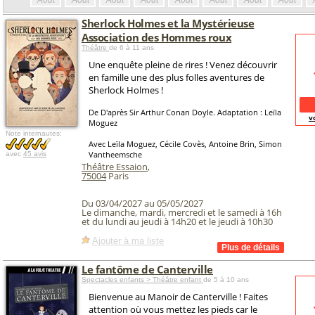
Août
Août
Août
Août
Août
Août
Août
Août
Sherlock Holmes et la Mystérieuse
Association des Hommes roux
Théâtre
de 6 à 11 ans
Une enquête pleine de rires ! Venez découvrir
en famille une des plus folles aventures de
Sherlock Holmes !
De D'après Sir Arthur Conan Doyle. Adaptation : Leïla
v
Moguez
Note internautes:
Avec Leïla Moguez, Cécile Covès, Antoine Brin, Simon
Vantheemsche
avec
45 avis
Théâtre Essaion
,
75004
Paris
Du 03/04/2027 au 05/05/2027
Le dimanche, mardi, mercredi et le samedi à 16h
et du lundi au jeudi à 14h20 et le jeudi à 10h30
Ajouter à ma liste
Le fantôme de Canterville
Spectacles enfants > Théâtre enfant
de 5 à 10 ans
Bienvenue au Manoir de Canterville ! Faites
attention où vous mettez les pieds car le