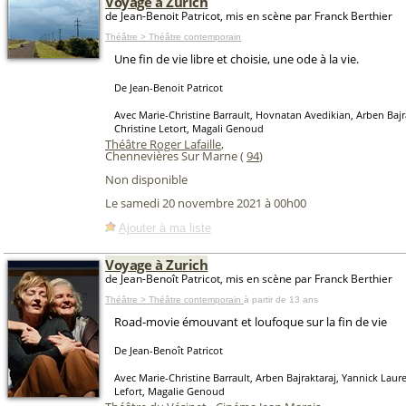
Voyage à Zurich
de Jean-Benoit Patricot, mis en scène par Franck Berthier
Théâtre > Théâtre contemporain
Une fin de vie libre et choisie, une ode à la vie.
De Jean-Benoit Patricot
Avec Marie-Christine Barrault, Hovnatan Avedikian, Arben Bajr
Christine Letort, Magali Genoud
Théâtre Roger Lafaille
,
Chennevières Sur Marne (
94
)
Non disponible
Le samedi 20 novembre 2021 à 00h00
Ajouter à ma liste
Voyage à Zurich
de Jean-Benoît Patricot, mis en scène par Franck Berthier
Théâtre > Théâtre contemporain
à partir de 13 ans
Road-movie émouvant et loufoque sur la fin de vie
De Jean-Benoît Patricot
Avec Marie-Christine Barrault, Arben Bajraktaraj, Yannick Laure
Lefort, Magalie Genoud