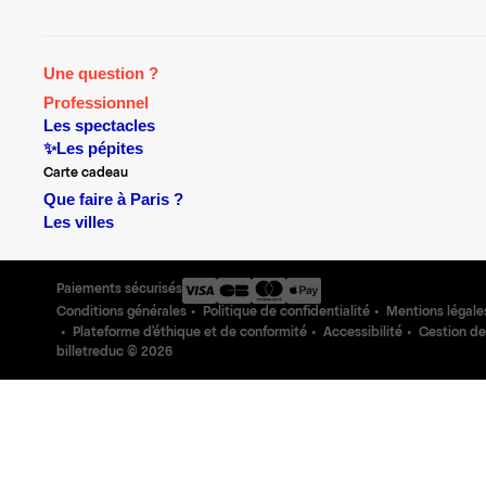
Une question ?
Professionnel
Les spectacles
✨Les pépites
Carte cadeau
Que faire à Paris ?
Les villes
Paiements sécurisés
Conditions générales
Politique de confidentialité
Mentions légale
Plateforme d'éthique et de conformité
Accessibilité
Gestion de
billetreduc ©
2026