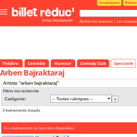
Invitations
Réduc
Bouton
menu
Sortez Maintenant!
principale
Recherche avancée
|
Les nouvea
Théâtre
Comédie
Humour
Comedy Club
Spectacle
Arben Bajraktaraj
Artiste "arben bajraktaraj"
Filtrer ma recherche
Catégorie:
3 événements trouvés
Ces évènements ne sont plus disponibles