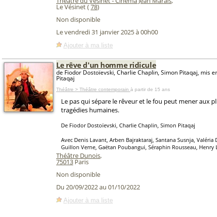
Théâtre du Vésinet - Cinéma Jean Marais
,
Le Vésinet (
78
)
Non disponible
Le vendredi 31 janvier 2025 à 00h00
Ajouter à ma liste
Le rêve d'un homme ridicule
de Fiodor Dostoïevski, Charlie Chaplin, Simon Pitaqaj, mis 
Pitaqaj
Théâtre > Théâtre contemporain
à partir de 15 ans
Le pas qui sépare le rêveur et le fou peut mener aux p
tragédies humaines.
De Fiodor Dostoïevski, Charlie Chaplin, Simon Pitaqaj
Avec Denis Lavant, Arben Bajraktaraj, Santana Susnja, Valéria 
Guillon Verne, Gaëtan Poubangui, Séraphin Rousseau, Henry 
Théâtre Dunois
,
75013
Paris
Non disponible
Du 20/09/2022 au 01/10/2022
Ajouter à ma liste