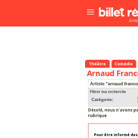
Bouton
menu
Sorte
principale
Théâtre
Comédie
Arnaud Franc
Artiste "arnaud franco
Filtrer ma recherche
Catégorie:
Désolé, nous n'avons p
rubrique
Pour être informé des