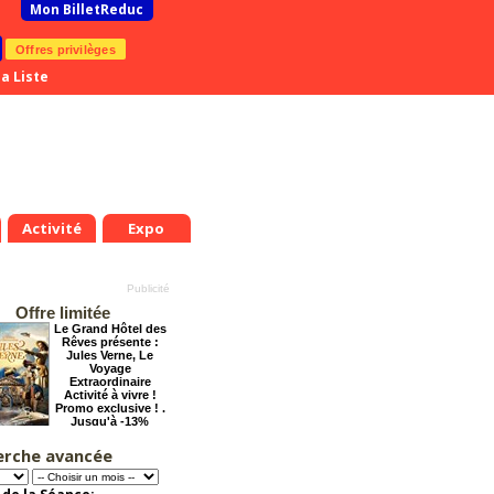
Mon BilletReduc
Offres privilèges
a Liste
Activité
Expo
Offre limitée
Le Grand Hôtel des
Rêves présente :
Jules Verne, Le
Voyage
Extraordinaire
Activité à vivre !
Promo exclusive ! .
Jusqu'à -13%
erche avancée
Cendrillon, la
véritable histoire
Offre
exceptionnelle.