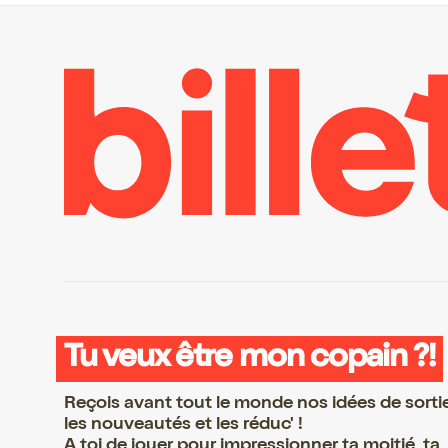
Tu veux être mon copain ?!
Reçois avant tout le monde nos idées de sorti
les nouveautés et les réduc' !
A toi de jouer pour impressionner ta moitié, ta