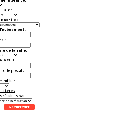
de la Séance:
Jusqu'à -33%
uhaité :
e sortie :
d'événement :
es :
té de la salle:
la salle :
u code postal :
 Public :
 critères
es résultats par :