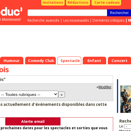
Invitations
Réductions
Carte cadeau
z Maintenant!
Recherche avancée
|
Les nouveautés
|
Dernières critiques
|
M
Humour
Comedy Club
Spectacle
Enfant
Concert
ois
is"
»
Modifier
as actuellement d'événements disponibles dans cette
Rech
Le
 prochaines dates pour les spectacles et sorties que vous