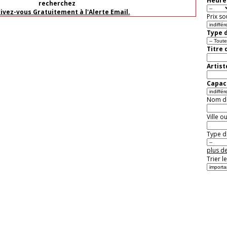
Heure 
recherchez
rivez-vous Gratuitement à l'Alerte Email.
Prix so
Type d
Titre 
Artist
Capaci
Nom de 
Ville o
Type de
plus de
Trier l