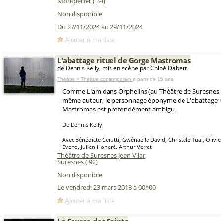
Montpellier
(
34
)
Non disponible
Du 27/11/2024 au 29/11/2024
Ajouter à ma liste
L'abattage rituel de Gorge Mastromas
de Dennis Kelly, mis en scène par Chloé Dabert
Théâtre > Théâtre contemporain
à partir de 15 ans
Comme Liam dans Orphelins (au Théâtre de Suresnes 
même auteur, le personnage éponyme de L'abattage r
Mastromas est profondément ambigu.
De Dennis Kelly
Avec Bénédicte Cerutti, Gwénaëlle David, Christèle Tual, Olivi
Eveno, Julien Honoré, Arthur Verret
Théâtre de Suresnes Jean Vilar
,
Suresnes (
92
)
Non disponible
Le vendredi 23 mars 2018 à 00h00
Ajouter à ma liste