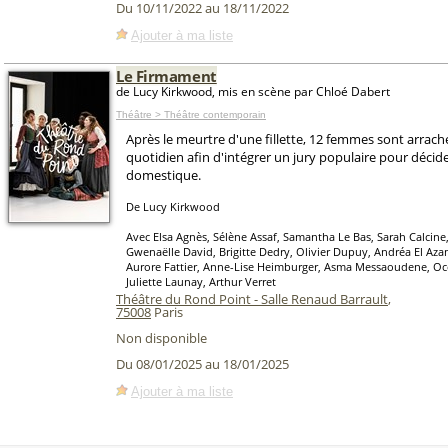
Du 10/11/2022 au 18/11/2022
Ajouter à ma liste
Le Firmament
de Lucy Kirkwood, mis en scène par Chloé Dabert
Théâtre > Théâtre contemporain
Après le meurtre d'une fillette, 12 femmes sont arrach
quotidien afin d'intégrer un jury populaire pour décid
domestique.
De Lucy Kirkwood
Avec Elsa Agnès, Sélène Assaf, Samantha Le Bas, Sarah Calcine,
Gwenaëlle David, Brigitte Dedry, Olivier Dupuy, Andréa El Aza
Aurore Fattier, Anne-Lise Heimburger, Asma Messaoudene, O
Juliette Launay, Arthur Verret
Théâtre du Rond Point - Salle Renaud Barrault
,
75008
Paris
Non disponible
Du 08/01/2025 au 18/01/2025
Ajouter à ma liste