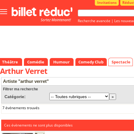
Invitations
Réduc
Bouton
menu
Sortez Maintenant!
principale
Recherche avancée
|
Les nouvea
Théâtre
Comédie
Humour
Comedy Club
Spectacle
Arthur Verret
Artiste "arthur verret"
Filtrer ma recherche
Catégorie:
7 événements trouvés
Ces évènements ne sont plus disponibles