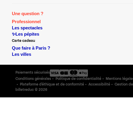
Une question ?
Professionnel
Les spectacles
✨Les pépites
Carte cadeau
Que faire à Paris ?
Les villes
Paiements sécurisés
Conditions générales
Politique de confidentialité
Mentions légale
Plateforme d'éthique et de conformité
Accessibilité
Gestion de
billetreduc ©
2026