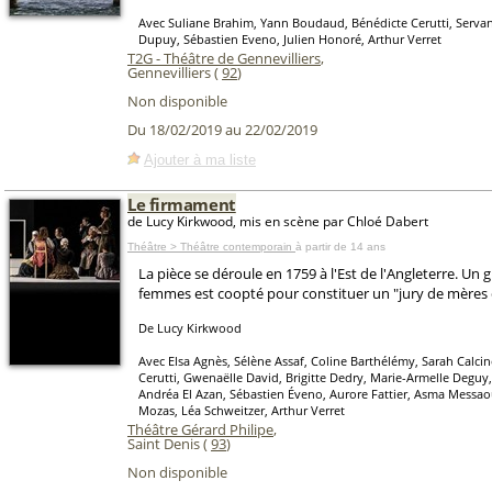
Avec Suliane Brahim, Yann Boudaud, Bénédicte Cerutti, Servan
Dupuy, Sébastien Eveno, Julien Honoré, Arthur Verret
T2G - Théâtre de Gennevilliers
,
Gennevilliers (
92
)
Non disponible
Du 18/02/2019 au 22/02/2019
Ajouter à ma liste
Le firmament
de Lucy Kirkwood, mis en scène par Chloé Dabert
Théâtre > Théâtre contemporain
à partir de 14 ans
La pièce se déroule en 1759 à l'Est de l'Angleterre. Un
femmes est coopté pour constituer un "jury de mères d
De Lucy Kirkwood
Avec Elsa Agnès, Sélène Assaf, Coline Barthélémy, Sarah Calcin
Cerutti, Gwenaëlle David, Brigitte Dedry, Marie-Armelle Deguy
Andréa El Azan, Sébastien Éveno, Aurore Fattier, Asma Mess
Mozas, Léa Schweitzer, Arthur Verret
Théâtre Gérard Philipe
,
Saint Denis (
93
)
Non disponible