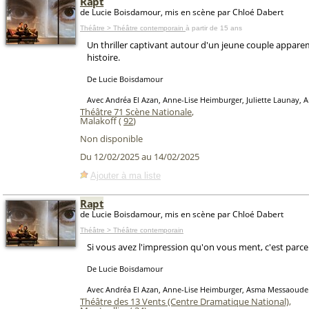
Rapt
de Lucie Boisdamour, mis en scène par Chloé Dabert
Théâtre > Théâtre contemporain
à partir de 15 ans
Un thriller captivant autour d'un jeune couple appar
histoire.
De Lucie Boisdamour
Avec Andréa El Azan, Anne-Lise Heimburger, Juliette Launay, A
Théâtre 71 Scène Nationale
,
Malakoff (
92
)
Non disponible
Du 12/02/2025 au 14/02/2025
Ajouter à ma liste
Rapt
de Lucie Boisdamour, mis en scène par Chloé Dabert
Théâtre > Théâtre contemporain
Si vous avez l'impression qu'on vous ment, c'est parce 
De Lucie Boisdamour
Avec Andréa El Azan, Anne-Lise Heimburger, Asma Messaouden
Théâtre des 13 Vents (Centre Dramatique National)
,