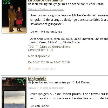
La Source des Saints
de John Millington Synge, mis en scène par Michel Cerda
Théâtre > Théâtre contemporain
Avec un sens aigu de l'épure, Michel Cerda fait résonne
singularité de la langue de Synge dans cette fable à la 
savamment grinçante...
De John Millington Synge
Avec Anne Alvaro, Yann Boudaud, Chloé Chevalier, Christoph
Arthur Verret, Silvia Circu, Olivier Brichet
T2G - Théâtre de Gennevilliers
,
Gennevilliers (
92
)
Non disponible
Du 10/01/2019 au 14/01/2019
Ajouter à ma liste
Iphignénie
de Jean Racine, mis en scène par Chloé Dabert
Théâtre > Théâtre contemporain
Avec Iphigénie, Chloé Dabert poursuit son travail sur 
écritures et choisit de faire entendre l'alexandrin de Ra
De Jean Racine