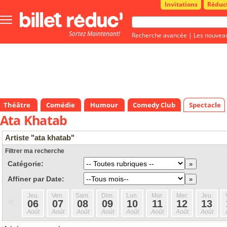
Invitations
Réduc
Bouton
menu
Sortez Maintenant!
principale
Recherche avancée
|
Les nouvea
Théâtre
Comédie
Humour
Comedy Club
Spectacle
Ata Khatab
Artiste "ata khatab"
Filtrer ma recherche
Catégorie:
Affiner par Date:
Jeu.
Ven.
Sam.
Dim.
Lun.
Mar.
Mer.
Jeu.
«
06
07
08
09
10
11
12
13
Août
Août
Août
Août
Août
Août
Août
Août