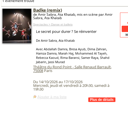
1 événement trouvé
Badke (remix)
de Amir Sabra, Ata Khatab, mis en scène par Amir
Sabra, Ata Khatab
Spectacles > Danse et ballets
Le secret pour durer ? Se réinventer
v
De Amir Sabra, Ata Khatab
Avec Abdallah Damra, Bresa Ayub, Dima Zahran,
Hamza Damra, Marah Haj, Mohammed Al Tayeh,
Rebecca Kaoud, Rima Baransi, Samer Raya, Shahd
Jabarin, Jassi Murad
Théâtre du Rond Point - Salle Renaud Barrault
,
75008
Paris
Du 14/10/2026 au 17/10/2026
Mercredi, jeudi et vendredi à 20h30, samedi à
19h30
Ajouter à ma liste