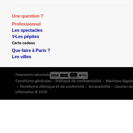
Une question ?
Professionnel
Les spectacles
✨Les pépites
Carte cadeau
Que faire à Paris ?
Les villes
Paiements sécurisés
Conditions générales
Politique de confidentialité
Mentions légale
Plateforme d'éthique et de conformité
Accessibilité
Gestion de
billetreduc ©
2026