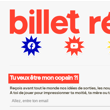
Tu veux être mon copain ?!
Reçois avant tout le monde nos idées de sorties, les nouv
A toi de jouer pour impressionner ta moitié, ta mère ou ta
S’inscrire S’inscrire S’