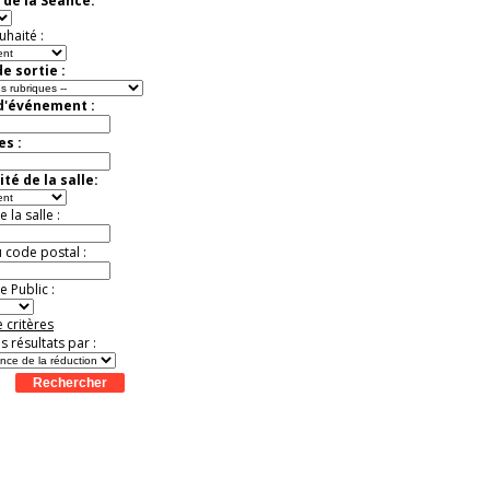
 de la Séance:
exceptionnelle.
Jusqu'à -26%
uhaité :
e sortie :
 d'événement :
es :
té de la salle:
la salle :
u code postal :
 Public :
 critères
es résultats par :