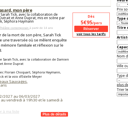
Heure
Prix so
hasard, mon père
 Sarah Tick, avec la collaboration de
Dès
utrait et Anne Duprat, mis en scène par
Type d
ck, Séphora Haymann
5€95
/pers
Titre
 Théâtre contemporain
à partir de 14 ans
voir tous les tarifs
ir de la mort de son père, Sarah Tick
Artist
e une traversée où se mêlent enquête
, mémoire familiale et réflexion sur le
Capaci
d.
Nom de 
e Sarah Tick, avec la collaboration de Damien
 et Anne Duprat
Ville o
vec Florian Choquart, Séphora Haymann,
Type de
ick et la voix d'Estelle Meyer
teaux Sauvages
,
plus de
aris
Trier l
2/2027 au 06/03/2027
i au vendredi à 19h30 et le samedi à
r à ma liste