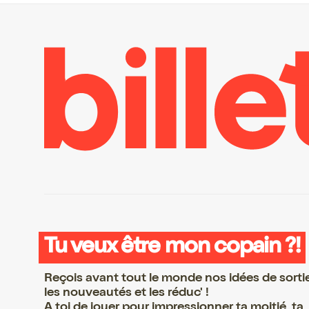
Tu veux être mon copain ?!
Reçois avant tout le monde nos idées de sorti
les nouveautés et les réduc' !
A toi de jouer pour impressionner ta moitié, ta