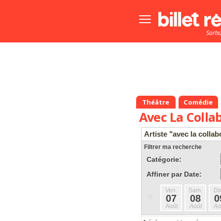
Bouton
menu
Sorte
principale
Théâtre
Comédie
Avec La Colla
Artiste "avec la colla
Filtrer ma recherche
Catégorie:
Affiner par Date:
Ven.
Sam.
Di
«
07
08
0
Août
Août
Ao