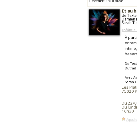
1 événement trouvé
Et au 
de Texte
Damien D
Sarah Ti
Théâtre >
À part
entam
intime
hasar
De Text
Dutrait
Avec A
Sarah T
Les Pla
75020
P
Du 22/0
Du lund
16h30
Ajoute