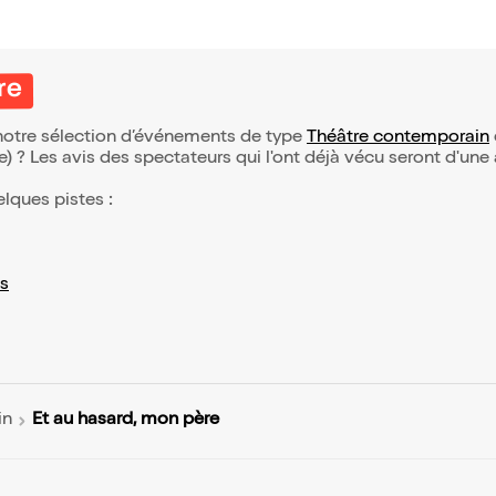
re
 notre sélection d’événements de type
Théâtre contemporain
(e) ? Les avis des spectateurs qui l'ont déjà vécu seront d'une
elques pistes :
s
Et au hasard, mon père
in