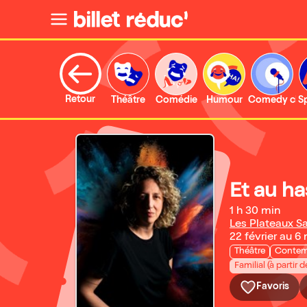
Retour
Théâtre
Comédie
Humour
Comedy clu
S
Et au h
1 h 30 min
Les Plateaux S
22 février au 6
Théâtre
Contem
Familial (à partir d
Favoris