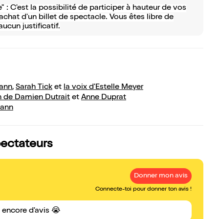
 : C'est la possibilité de participer à hauteur de vos
chat d'un billet de spectacle. Vous êtes libre de
ucun justificatif.
ann
,
Sarah Tick
et
la voix d'Estelle Meyer
n de Damien Dutrait
et
Anne Duprat
ann
pectateurs
Donner mon avis
Connecte-toi pour donner ton avis !
s encore d'avis 😭