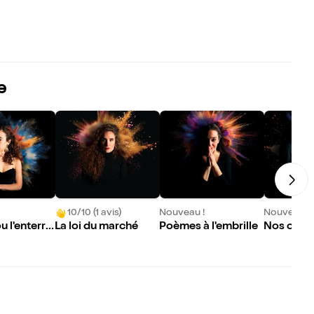
e
10/10 (1 avis)
Nouveau !
Nouveau !
u l'enterre
La loi du marché
Poèmes à l'embrille
Nos coeur
es oreille
les