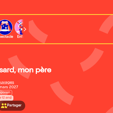
b
pectacle
Enfant
Concert
Activité
Expo et musée
asard, mon père
auvages
 mars 2027
porain
e 12 ans)
Partager