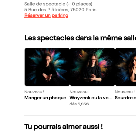
Salle de spectacle (~ 0 places)
5 Rue des Plâtrières, 75020 Paris
Réserver un parking
Les spectacles dans la même sall
Nouveau !
Nouveau !
Nouveau !
Manger un phoque
Woyzeck ou la voca
Sourdre o
tion
ment de m
dès 5,95€
s
Tu pourrais aimer aussi !