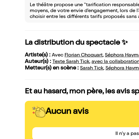
Le théâtre propose une "tarification responsable"
moyens, de votre envie d'engagement, lors de l'a
choisir entre les différents tarifs proposés sans a
La distribution du spectacle ✨
Artiste(s) :
Avec
Florian Choquart
,
Séphora Haym
Auteur(s) :
Texte Sarah Tick
,
avec la collaboratio
Metteur(s) en scène :
Sarah Tick
,
Séphora Haym
Et au hasard, mon père, les avis s
Aucun avis
Il n'y a pa