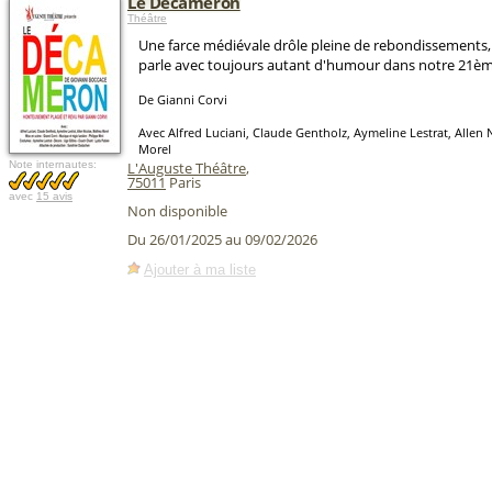
Le Décaméron
Théâtre
Une farce médiévale drôle pleine de rebondissements,
parle avec toujours autant d'humour dans notre 21ème
De Gianni Corvi
Avec Alfred Luciani, Claude Gentholz, Aymeline Lestrat, Allen 
Morel
Note internautes:
L'Auguste Théâtre
,
75011
Paris
avec
15 avis
Non disponible
Du 26/01/2025 au 09/02/2026
Ajouter à ma liste