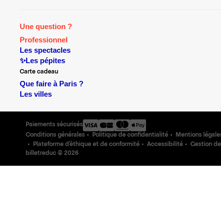
Une question ?
Professionnel
Les spectacles
✨Les pépites
Carte cadeau
Que faire à Paris ?
Les villes
Paiements sécurisés
Conditions générales
Politique de confidentialité
Mentions légale
Plateforme d'éthique et de conformité
Accessibilité
Gestion de
billetreduc ©
2026