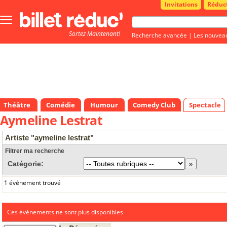
Invitations
Réduc
Bouton
menu
Sortez Maintenant!
principale
Recherche avancée
|
Les nouvea
Théâtre
Comédie
Humour
Comedy Club
Spectacle
Aymeline Lestrat
Artiste "aymeline lestrat"
Filtrer ma recherche
Catégorie:
1 événement trouvé
Ces évènements ne sont plus disponibles