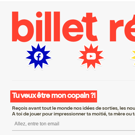
Tu veux être mon copain ?!
Reçois avant tout le monde nos idées de sorties, les nouv
A toi de jouer pour impressionner ta moitié, ta mère ou ta
S’inscrire S’inscrire S