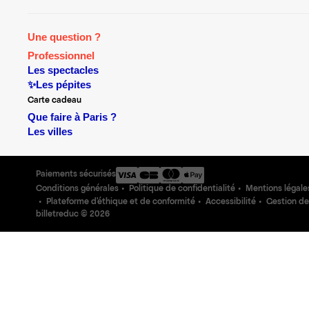
Une question ?
Professionnel
Les spectacles
✨Les pépites
Carte cadeau
Que faire à Paris ?
Les villes
Paiements sécurisés
Conditions générales
Politique de confidentialité
Mentions légale
Plateforme d'éthique et de conformité
Accessibilité
Gestion de
billetreduc ©
2026