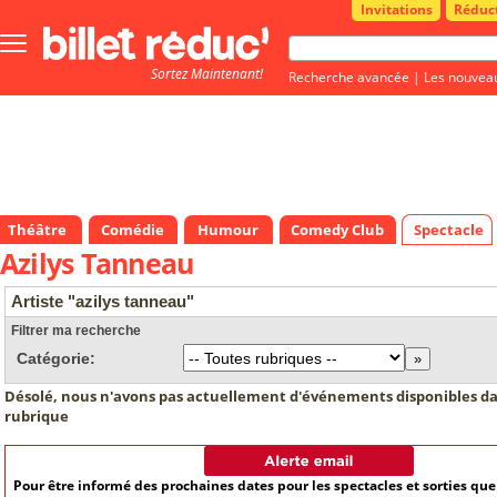
Invitations
Réduc
Bouton
menu
Sortez Maintenant!
principale
Recherche avancée
|
Les nouvea
Théâtre
Comédie
Humour
Comedy Club
Spectacle
Azilys Tanneau
Artiste "azilys tanneau"
Filtrer ma recherche
Catégorie:
Désolé, nous n'avons pas actuellement d'événements disponibles da
rubrique
Pour être informé des prochaines dates pour les spectacles et sorties qu