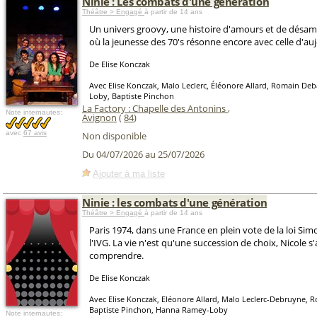
Ninie : Les combats d'une génération
Théâtre > Engagé
à partir de 14 ans
Un univers groovy, une histoire d'amours et de désam
où la jeunesse des 70's résonne encore avec celle d'au
De Elise Konczak
Avec Elise Konczak, Malo Leclerc, Éléonore Allard, Romain De
Loby, Baptiste Pinchon
La Factory : Chapelle des Antonins
,
Note internautes:
Avignon
(
84
)
avec
67 avis
Non disponible
Du 04/07/2026 au 25/07/2026
Ajouter à ma liste
Ninie : les combats d'une génération
Théâtre > Engagé
à partir de 14 ans
Paris 1974, dans une France en plein vote de la loi Sim
l'IVG. La vie n'est qu'une succession de choix, Nicole s'
comprendre.
De Elise Konczak
Avec Elise Konczak, Eléonore Allard, Malo Leclerc-Debruyne, 
Baptiste Pinchon, Hanna Ramey-Loby
Note internautes: