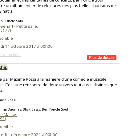
Soulman et des centaines de concerts, Ben l'Oncle Soul
re un album entier de relectures des plus belles chansons de
Sinatra.
n l'Oncle Soul
Sénart - Petite salle
,
t (
77
)
ponible
di 14 octobre 2017 à 00h00
r à ma liste
ship
s
 par Maxime Rossi à la manière d'une comédie musicale
e. C'est une rencontre de deux univers tout aussi distincts que
ts.
ime Rossi
ma Daumas, Blick Bassy, Ben l'oncle Soul
de Massy
,
91
)
ponible
redi 1 décembre 2021 à 00h00