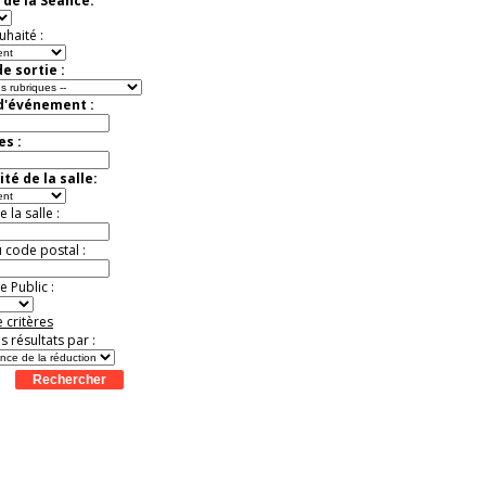
 de la Séance:
Offre
exceptionnelle.
Jusqu'à -57%
uhaité :
e sortie :
 d'événement :
es :
té de la salle:
la salle :
u code postal :
 Public :
 critères
es résultats par :