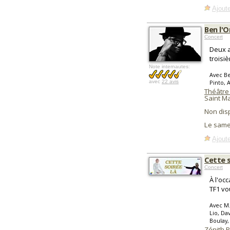
Ajoute
Ben l'O
Concert
Deux a
troisi
Note internautes:
Avec Be
avec
22 avis
Pinto, 
Théâtre 
Saint M
Non dis
Le same
Ajoute
Cette s
Concert
À l'oc
TF1 vo
Avec M.
Lio, Da
Boulay,
Zénith Pa