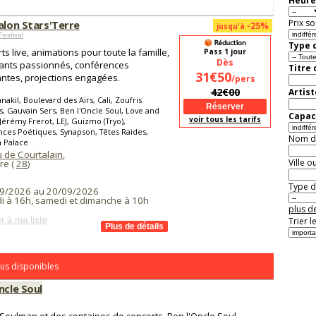
Heure
Prix so
alon Stars'Terre
-25%
jusqu'à
Festival
Type d
ts live, animations pour toute la famille,
Pass 1 jour
Dès
ants passionnés, conférences
Titre
31€50
antes, projections engagées.
/pers
42€00
Artist
nakil, Boulevard des Airs, Cali, Zoufris
, Gauvain Sers, Ben l'Oncle Soul, Love and
Capaci
voir tous les tarifs
 Jérémy Frerot, LEJ, Guizmo (Tryo),
nces Poétiques, Synapson, Têtes Raides,
Nom de 
 Palace
 de Courtalain
,
Ville o
re (
28
)
Type de
9/2026 au 20/09/2026
i à 16h, samedi et dimanche à 10h
plus de
r à ma liste
Trier l
us disponibles
ncle Soul