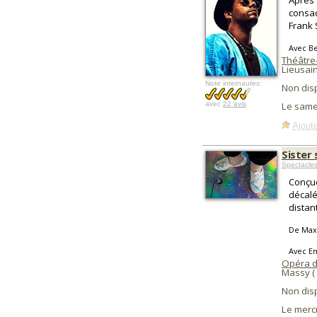
Après 
consac
Frank 
Avec Be
Théâtre-
Lieusain
Note internautes:
Non dis
avec
22 avis
Le same
Ajoute
Sister 
Spectacle
Conçue
décalé
distan
De Max
Avec Em
Opéra 
Massy (
Non dis
Le merc