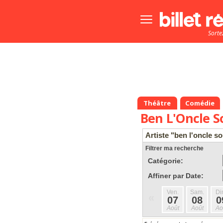
Bouton
menu
Sorte
principale
Théâtre
Comédie
Ben L'Oncle S
Artiste "ben l'oncle so
Filtrer ma recherche
Catégorie:
Affiner par Date:
Ven.
Sam.
Di
«
07
08
0
Août
Août
Ao