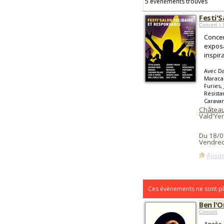
5 événements trouvés
Festi'S
Concert > 
Concer
expos
inspir
Avec Da
Maracas
Furies,
Résista
Caravan
Château
Vald'Yer
Du 18/0
Vendred
Ajoute
Ces évènements ne sont pl
Ben l'O
Concert