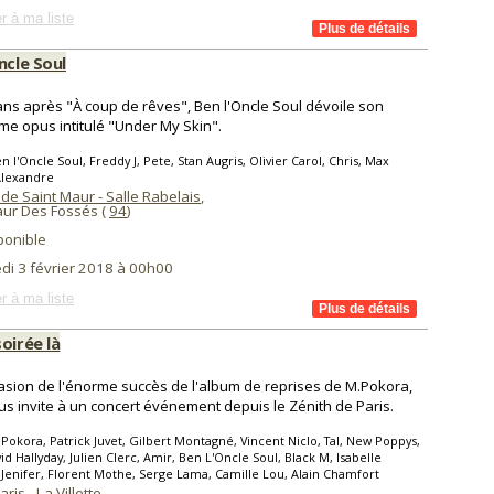
r à ma liste
ncle Soul
ns après "À coup de rêves", Ben l'Oncle Soul dévoile son
ème opus intitulé "Under My Skin".
n l'Oncle Soul, Freddy J, Pete, Stan Augris, Olivier Carol, Chris, Max
Alexandre
de Saint Maur - Salle Rabelais
,
aur Des Fossés (
94
)
ponible
di 3 février 2018 à 00h00
r à ma liste
oirée là
casion de l'énorme succès de l'album de reprises de M.Pokora,
us invite à un concert événement depuis le Zénith de Paris.
Pokora, Patrick Juvet, Gilbert Montagné, Vincent Niclo, Tal, New Poppys,
vid Hallyday, Julien Clerc, Amir, Ben L'Oncle Soul, Black M, Isabelle
 Jenifer, Florent Mothe, Serge Lama, Camille Lou, Alain Chamfort
ris - La Villette
,