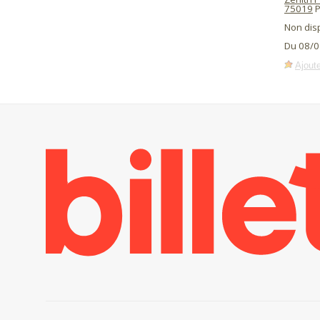
75019
P
Non dis
Du 08/0
Ajoute