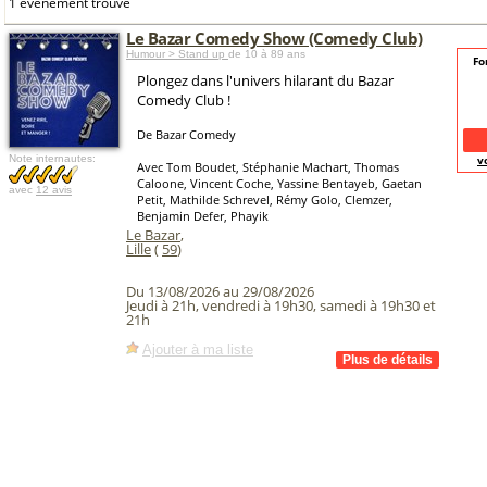
1 événement trouvé
Le Bazar Comedy Show (Comedy Club)
Humour > Stand up
de 10 à 89 ans
Fo
Plongez dans l'univers hilarant du Bazar
Comedy Club !
De Bazar Comedy
Note internautes:
v
Avec Tom Boudet, Stéphanie Machart, Thomas
Caloone, Vincent Coche, Yassine Bentayeb, Gaetan
avec
12 avis
Petit, Mathilde Schrevel, Rémy Golo, Clemzer,
Benjamin Defer, Phayik
Le Bazar
,
Lille
(
59
)
Du 13/08/2026 au 29/08/2026
Jeudi à 21h, vendredi à 19h30, samedi à 19h30 et
21h
Ajouter à ma liste