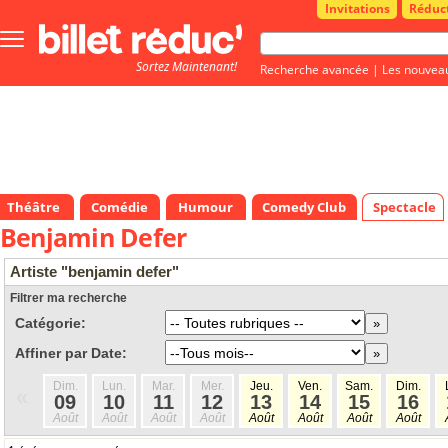
Invitations
Réduc
Bouton
menu
Sortez Maintenant!
principale
Recherche avancée
|
Les nouvea
Théâtre
Comédie
Humour
Comedy Club
Spectacle
Benjamin Defer
Artiste "benjamin defer"
Filtrer ma recherche
Catégorie:
Affiner par Date:
Dim.
Lun.
Mar.
Mer.
Jeu.
Ven.
Sam.
Dim.
«
09
10
11
12
13
14
15
16
Août
Août
Août
Août
Août
Août
Août
Août