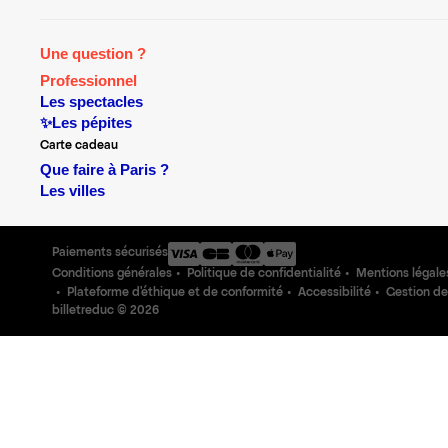
Une question ?
Professionnel
Les spectacles
✨Les pépites
Carte cadeau
Que faire à Paris ?
Les villes
Paiements sécurisés
Conditions générales
Politique de confidentialité
Mentions légale
Plateforme d'éthique et de conformité
Accessibilité
Gestion de
billetreduc ©
2026