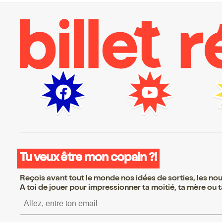
Tu veux être mon copain ?!
Reçois avant tout le monde nos idées de sorties, les nouv
A toi de jouer pour impressionner ta moitié, ta mère ou ta
S’inscrire S’inscrire S’