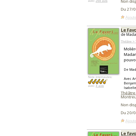
Non dis
avec
268 avis
Du 27/0
Ajoute
Le Favo
de Madam
Théâtre > 
Molièr
Madame
pouvoi
De Mad
Note internautes:
Avec Am
Benjami
avec
4 avis
Isabell
Théâtre
Montreui
Non dis
Du 20/0
Ajoute
Le favo