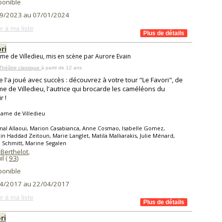
ponible
9/2023 au 07/01/2024
r à ma liste
ri
e de Villedieu, mis en scène par Aurore Evain
Théâtre classique
à partir de 12 ans
e l'a joué avec succès : découvrez à votre tour "Le Favori", de
 de Villedieu, l'autrice qui brocarde les caméléons du
r !
ame de Villedieu
al Allaoui, Marion Casabianca, Anne Cosmao, Isabelle Gomez,
n Haddad Zeitoun, Marie Langlet, Matila Malliarakis, Julie Ménard,
e Schmitt, Marine Segalen
 Berthelot
,
l (
93
)
ponible
4/2017 au 22/04/2017
r à ma liste
ri