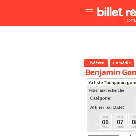
Bouton
menu
Sorte
principale
Théâtre
Comédie
Benjamin Go
Artiste "benjamin go
Filtrer ma recherche
Catégorie:
Affiner par Date:
Jeu.
Ven.
Sa
«
06
07
0
Août
Août
Ao