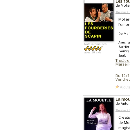
Les fo
de Moliè
Théâtre > 
Molière
l'embro
De Mol
Avec Is
Note internautes:
Barrièr
Gomis, 
avec
16 avis
Sault
Théâtre
Marseill
Du 12/1
Vendred
Ajoute
La mo
de Anton
Théâtre >
Créati
de Mos
magistr