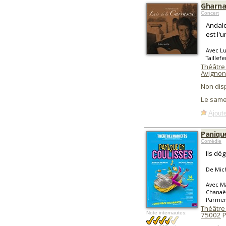
Gharnat
Concert
Andalo
est l'
Avec Lu
Taillef
Théâtr
Avignon
Non dis
Le same
Ajoute
Paniqu
Comédie
Ils dé
De Mich
Avec Ma
Chanaë
Parment
Théâtre 
Note internautes:
75002
P