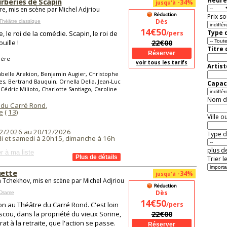
Heure
urberies de Scapin
-34%
jusqu'à
re, mis en scène par Michel Adjriou
Prix so
Dès
Théâtre classique
14€50
Type d
, le roi de la comédie. Scapin, le roi de
/pers
uille !
22€00
Titre
ière
voir tous les tarifs
Artist
abelle Arekion, Benjamin Augier, Christophe
es, Bertrand Bauquin, Ornella Delia, Jean-Luc
Capaci
Cédric Milioto, Charlotte Santiago, Caroline
Nom de 
 du Carré Rond
,
e
(
13
)
Ville o
2/2026 au 20/12/2026
Type de
i et samedi à 20h15, dimanche à 16h
plus de
r à ma liste
Trier l
uette
-34%
jusqu'à
 Tchekhov, mis en scène par Michel Adjriou
Dès
 Drame
14€50
on au Théâtre du Carré Rond. C'est loin
/pers
cou, dans la propriété du vieux Sorine,
22€00
at à la retraite, que l'action se passe.