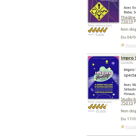
Avec E
Baba, S
Théâtre
75019
P
Note internautes:
Non dis
avec
8 avis
Du 04/0
Ajoute
Impro 
Comédie
Impro 
specta
Avec Ma
Sébast
Hinaut,
Studio 
Note internautes:
75010
P
Non dis
avec
20 avis
Du 17/0
Ajoute