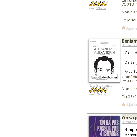
Le Funa
75018
P
avec
30 avis
Non dis
Le jeud
Ajoute
Benjam
Humour > 
C'est d
De Ben
Avec Be
Comédie
75011
P
Note internautes:
Non dis
avec
30 avis
Du 06/0
Ajoute
On va 
Humour > I
4 impr
narrat