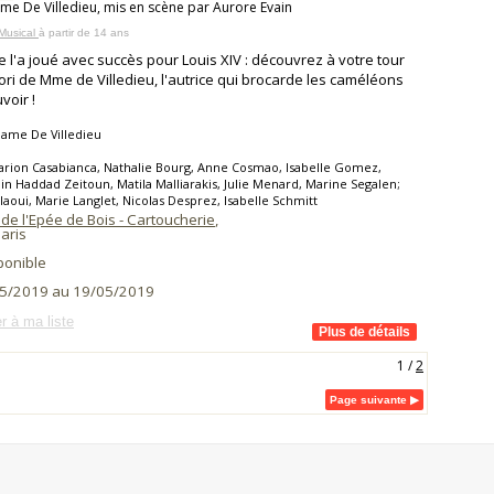
e De Villedieu, mis en scène par Aurore Evain
Musical
à partir de 14 ans
e l'a joué avec succès pour Louis XIV : découvrez à votre tour
ori de Mme de Villedieu, l'autrice qui brocarde les caméléons
voir !
ame De Villedieu
rion Casabianca, Nathalie Bourg, Anne Cosmao, Isabelle Gomez,
n Haddad Zeitoun, Matila Malliarakis, Julie Menard, Marine Segalen;
laoui, Marie Langlet, Nicolas Desprez, Isabelle Schmitt
de l'Epée de Bois - Cartoucherie
,
aris
ponible
5/2019 au 19/05/2019
r à ma liste
1
/
2