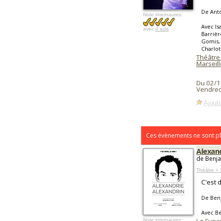
De Ant
Note internautes:
Avec Is
avec
4 avis
Barrièr
Gomis, 
Charlot
Théâtre
Marseill
Du 02/1
Vendred
Ajoute
Ces évènements ne sont pl
Alexan
de Benja
Théâtre > 
C'est d
De Ben
Avec B
Note internautes: