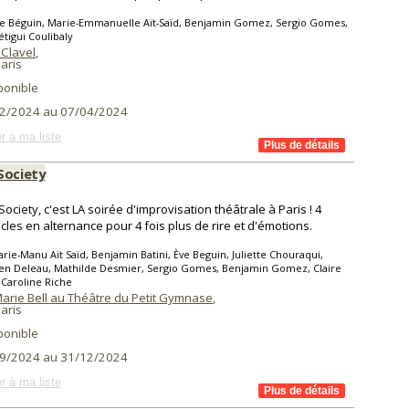
ve Béguin, Marie-Emmanuelle Aït-Saïd, Benjamin Gomez, Sergio Gomes,
étigui Coulibaly
 Clavel
,
aris
ponible
2/2024 au 07/04/2024
r à ma liste
Society
Society, c'est LA soirée d'improvisation théâtrale à Paris ! 4
cles en alternance pour 4 fois plus de rire et d'émotions.
rie-Manu Aït Saïd, Benjamin Batini, Ève Beguin, Juliette Chouraqui,
ien Deleau, Mathilde Desmier, Sergio Gomes, Benjamin Gomez, Claire
 Caroline Riche
Marie Bell au Théâtre du Petit Gymnase
,
aris
ponible
9/2024 au 31/12/2024
r à ma liste