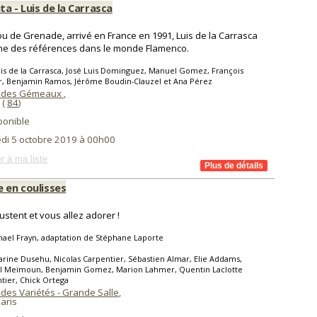
a - Luis de la Carrasca
u de Grenade, arrivé en France en 1991, Luis de la Carrasca
une des références dans le monde Flamenco.
is de la Carrasca, José Luis Dominguez, Manuel Gomez, François
er, Benjamin Ramos, Jérôme Boudin-Clauzel et Ana Pérez
e des Gémeaux
,
(
84
)
ponible
di 5 octobre 2019 à 00h00
r à ma liste
e en coulisses
gustent et vous allez adorer !
ael Frayn, adaptation de Stéphane Laporte
rine Dusehu, Nicolas Carpentier, Sébastien Almar, Elie Addams,
l Meïmoun, Benjamin Gomez, Marion Lahmer, Quentin Laclotte
ier, Chick Ortega
des Variétés - Grande Salle
,
aris