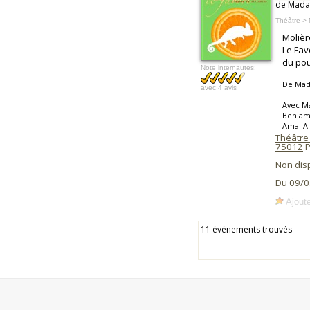
de Madam
Théâtre > 
Molièr
Le Fav
du pou
Note internautes:
De Mad
avec
4 avis
Avec Ma
Benjami
Amal Al
Théâtre 
75012
P
Non dis
Du 09/0
Ajoute
11 événements trouvés