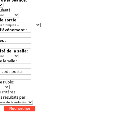
 de la Séance:
Jusqu'à -33%
uhaité :
e sortie :
 d'événement :
es :
té de la salle:
la salle :
u code postal :
 Public :
 critères
es résultats par :