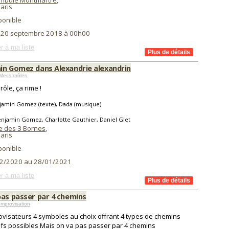
mbule Montmartre
,
aris
ponible
i 20 septembre 2018 à 00h00
r à ma liste
in Gomez dans Alexandrie alexandrin
Mecs drôles
rôle, ça rime !
jamin Gomez (texte), Dada (musique)
njamin Gomez, Charlotte Gauthier, Daniel Glet
 des 3 Bornes
,
aris
ponible
2/2020 au 28/01/2021
r à ma liste
pas passer par 4 chemins
mprovisation
ovisateurs 4 symboles au choix offrant 4 types de chemins
ifs possibles Mais on va pas passer par 4 chemins