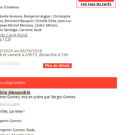
voir tous les tarifs
on Tchekhov
abelle Arekion, Benjamin Augier, Christophe
es, Bertrand Bauquin, Ornella Delia, Jean-Luc
Jean-Michel Messina, Cédric Milioto,
te Santiago, Caroline Sault
 du Carré Rond
,
e
(
13
)
0/2026 au 04/10/2026
i et samedi à 20h15, dimanche à 16h
r à ma liste
us disponibles
drie Alexandrin
min Gomez, mis en scène par Sergio Gomes
Seul en scène
rôle, ça rime !
jamin Gomez
enjamin Gomez, Dada