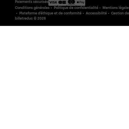
Paiements sécurisés
Conditions générales
Politique de confidentialité
Mentions légale
Plateforme d'éthique et de conformité
Accessibilité
Gestion de
billetreduc ©
2026