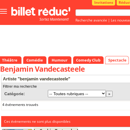
Invitations
Réduc
Bouton
menu
Sortez Maintenant!
principale
Recherche avancée
|
Les nouvea
Théâtre
Comédie
Humour
Comedy Club
Spectacle
Benjamin Vandecasteele
Artiste "benjamin vandecasteele"
Filtrer ma recherche
Catégorie:
4 événements trouvés
Ces évènements ne sont plus disponibles