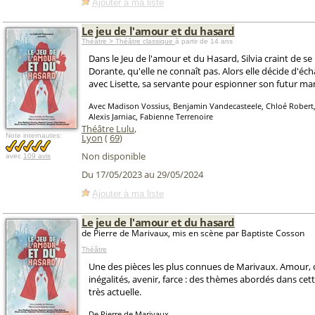
Ajouter à ma liste
Le jeu de l'amour et du hasard
Théâtre > Théâtre classique
à partir de 14 ans
Dans le Jeu de l'amour et du Hasard, Silvia craint de se
Dorante, qu'elle ne connaît pas. Alors elle décide d'éc
avec Lisette, sa servante pour espionner son futur mar
Avec Madison Vossius, Benjamin Vandecasteele, Chloé Robert,
Alexis Jarniac, Fabienne Terrenoire
Théâtre Lulu
,
Note internautes:
Lyon
(
69
)
Non disponible
avec
109 avis
Du 17/05/2023 au 29/05/2024
Ajouter à ma liste
Le jeu de l'amour et du hasard
de Pierre de Marivaux, mis en scène par Baptiste Cosson
Théâtre
Une des pièces les plus connues de Marivaux. Amour, 
inégalités, avenir, farce : des thèmes abordés dans cet
très actuelle.
De Pierre de Marivaux