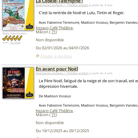
La Cookie-Tastrophe !
Spectacles enfants > Théâtre enfant
à partir de 4 ans
C'est la rentrée de Noël et Lulu, Tintin et Roger.
Avec Fabienne Terrenoire, Madison Vossius, Benjamin Vandec
Kezaco Café Théâtre
,
Mâcon (
71
)
Note internautes:
Non disponible
avec
21 avis
Du 02/01/2026 au 04/01/2026
Ajouter à ma liste
En avant pour Noël
Spectacles enfants > Théâtre enfant
à partir de 4 ans
Le Père Noël, fatigué de la neige et de son travail, est 
dépression hivernale.
De Madison Vossius
Avec Fabienne Terrenoire, Madison Vossius, Benjamin Vandec
Kezaco Café Théâtre
,
Mâcon (
71
)
Non disponible
Du 10/12/2025 au 20/12/2025