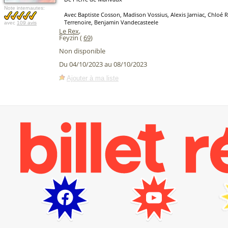
Note internautes:
Avec Baptiste Cosson, Madison Vossius, Alexis Jarniac, Chloé 
Terrenoire, Benjamin Vandecasteele
avec
109 avis
Le Rex
,
Feyzin (
69
)
Non disponible
Du 04/10/2023 au 08/10/2023
Ajouter à ma liste