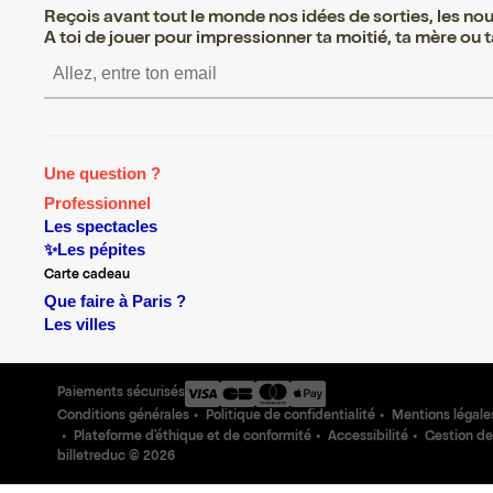
Reçois avant tout le monde nos idées de sorties, les nouv
A toi de jouer pour impressionner ta moitié, ta mère ou ta
S’inscrire S’inscrire S’inscrire S’ins
Une question ?
Professionnel
Les spectacles
✨Les pépites
Carte cadeau
Que faire à Paris ?
Les villes
Paiements sécurisés
Conditions générales
Politique de confidentialité
Mentions légale
Plateforme d'éthique et de conformité
Accessibilité
Gestion de
billetreduc ©
2026