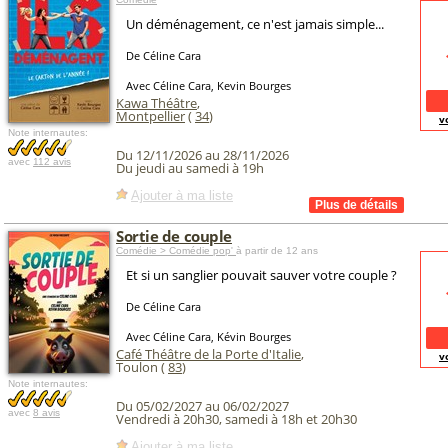
Un déménagement, ce n'est jamais simple...
De Céline Cara
Avec Céline Cara, Kevin Bourges
Kawa Théâtre
,
Montpellier
(
34
)
v
Note internautes:
Du 12/11/2026 au 28/11/2026
avec
112 avis
Du jeudi au samedi à 19h
Ajouter à ma liste
Sortie de couple
Comédie > Comédie pop'
à partir de 12 ans
Et si un sanglier pouvait sauver votre couple ?
De Céline Cara
Avec Céline Cara, Kévin Bourges
Café Théâtre de la Porte d'Italie
,
v
Toulon (
83
)
Note internautes:
Du 05/02/2027 au 06/02/2027
avec
8 avis
Vendredi à 20h30, samedi à 18h et 20h30
Ajouter à ma liste