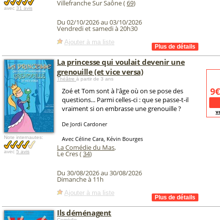
Villefranche Sur Saône (
69
)
avec
31 avis
Du 02/10/2026 au 03/10/2026
Vendredi et samedi à 20h30
Ajouter à ma liste
La princesse qui voulait devenir une
grenouille (et vice versa)
Théâtre
à partir de 3 ans
9€
Zoé et Tom sont à l'âge où on se pose des
questions... Parmi celles-ci : que se passe-t-il
vraiment si on embrasse une grenouille ?
v
De Jordi Cardoner
Note internautes:
Avec Céline Cara, Kévin Bourges
La Comédie du Mas
,
avec
5 avis
Le Cres (
34
)
Du 30/08/2026 au 30/08/2026
Dimanche à 11h
Ajouter à ma liste
Ils déménagent
Comédie