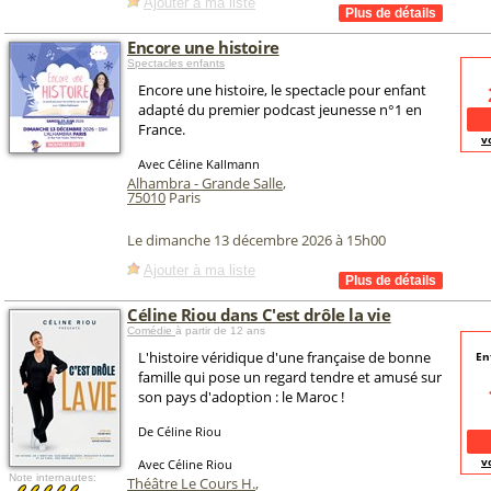
Ajouter à ma liste
Encore une histoire
Spectacles enfants
Encore une histoire, le spectacle pour enfant
adapté du premier podcast jeunesse n°1 en
France.
v
Avec Céline Kallmann
Alhambra - Grande Salle
,
75010
Paris
Le dimanche 13 décembre 2026 à 15h00
Ajouter à ma liste
Céline Riou dans C'est drôle la vie
Comédie
à partir de 12 ans
L'histoire véridique d'une française de bonne
En
famille qui pose un regard tendre et amusé sur
son pays d'adoption : le Maroc !
De Céline Riou
v
Avec Céline Riou
Note internautes:
Théâtre Le Cours H.
,