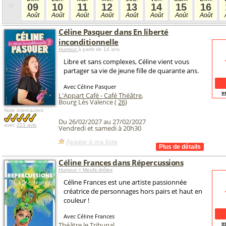
«
09
10
11
12
13
14
15
16
Août
Août
Août
Août
Août
Août
Août
Août
Céline Pasquer dans En liberté
inconditionnelle
Humour
à partir de 14 ans
Libre et sans complexes, Céline vient vous
partager sa vie de jeune fille de quarante ans.
Avec Céline Pasquer
v
L'Appart Café - Café Théâtre
,
Bourg Lès Valence (
26
)
Note internautes:
Du 26/02/2027 au 27/02/2027
avec
221 avis
Vendredi et samedi à 20h30
Ajouter à ma liste
Céline Frances dans Répercussions
Humour > Meufs drôles
Céline Frances est une artiste passionnée
créatrice de personnages hors pairs et haut en
couleur !
Avec Céline Frances
v
Théâtre le Tribunal
,