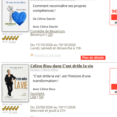
Comment reconnaître ses propres
compétences !
9€
De Céline Davitti
v
Avec Céline Davitti
Comédie de Besançon
,
Besançon (
25
)
Note internautes:
avec
8 avis
Du 17/10/2026 au 19/10/2026
Lundi, samedi et dimanche à 15h
Ajouter à ma liste
Céline Riou dans C'est drôle la vie
Humour > Meufs drôles
"C'est drôle la vie", est l'histoire d'une
transformation !
Avec Céline Riou
v
Spotlight
,
Lille
(
59
)
Note internautes:
Du 23/09/2026 au 19/11/2026
Mercredi et jeudi à 21h
avec
31 avis