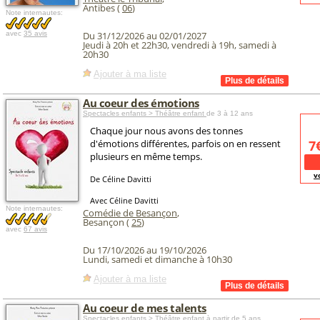
Antibes (
06
)
Note internautes:
avec
35 avis
Du 31/12/2026 au 02/01/2027
Jeudi à 20h et 22h30, vendredi à 19h, samedi à
20h30
Ajouter à ma liste
Au coeur des émotions
Spectacles enfants > Théâtre enfant
de 3 à 12 ans
Chaque jour nous avons des tonnes
d'émotions différentes, parfois on en ressent
7
plusieurs en même temps.
v
De Céline Davitti
Avec Céline Davitti
Note internautes:
Comédie de Besançon
,
Besançon (
25
)
avec
67 avis
Du 17/10/2026 au 19/10/2026
Lundi, samedi et dimanche à 10h30
Ajouter à ma liste
Au coeur de mes talents
Spectacles enfants > Théâtre enfant
à partir de 5 ans