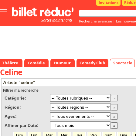
Invitations
Réduc
Bouton
menu
Sortez Maintenant!
principale
Recherche avancée
|
Les nouvea
Théâtre
Comédie
Humour
Comedy Club
Spectacle
Celine
Artiste "celine"
Filtrer ma recherche
Catégorie:
Région:
Ages:
Affiner par Date:
Dim.
Lun.
Mar.
Mer.
Jeu.
Ven.
Sam.
Dim.