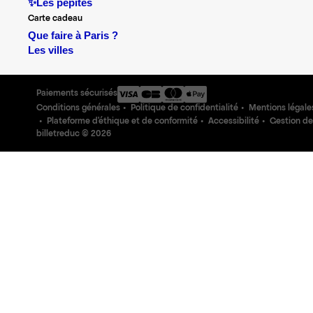
✨Les pépites
Carte cadeau
Que faire à Paris ?
Les villes
Paiements sécurisés
Conditions générales
Politique de confidentialité
Mentions légale
Plateforme d'éthique et de conformité
Accessibilité
Gestion de
billetreduc ©
2026