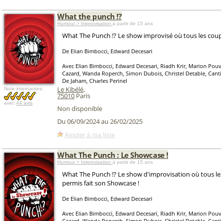
What the punch !?
Humour > Improvisation
à partir de 15 ans
What The Punch !? Le show improvisé où tous les coup
De Elian Bimbocci, Edward Decesari
Avec Elian Bimbocci, Edward Decesari, Riadh Krir, Marion Po
Cazard, Wanda Roperch, Simon Dubois, Christel Detable, Canti
De Jaham, Charles Perinel
Le Kibélé
,
Note internautes:
75010
Paris
avec
44 avis
Non disponible
Du 06/09/2024 au 26/02/2025
Ajouter à ma liste
What The Punch : Le Showcase !
Humour > Improvisation
à partir de 15 ans
What The Punch !? Le show d'improvisation où tous le
permis fait son Showcase !
De Elian Bimbocci, Edward Decesari
Avec Elian Bimbocci, Edward Decesari, Riadh Krir, Marion Po
Cazard, Wanda Roperch, Simon Dubois, Christel Detable, Canti