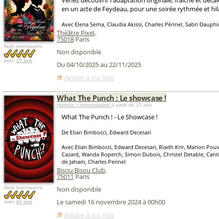
Venez découvrir l'adaptation originale, fraîche et décal
en un acte de Feydeau, pour une soirée rythmée et hil
Avec Elena Serna, Claudia Akissi, Charles Périnel, Sabri Dauphin
Théâtre Pixel
,
75018
Paris
Note internautes:
Non disponible
avec
15 avis
Du 04/10/2025 au 22/11/2025
Ajouter à ma liste
What The Punch : Le showcase !
Humour > Improvisation
à partir de 15 ans
What The Punch ! - Le Showcase !
De Elian Bimbocci, Edward Decesari
Avec Elian Bimbocci, Edward Decesari, Riadh Krir, Marion Po
Cazard, Wanda Roperch, Simon Dubois, Christel Detable, Canti
de Jaham, Charles Perinel
Bisou Bisou Club
,
75011
Paris
Note internautes:
Non disponible
Le samedi 16 novembre 2024 à 00h00
avec
44 avis
Ajouter à ma liste