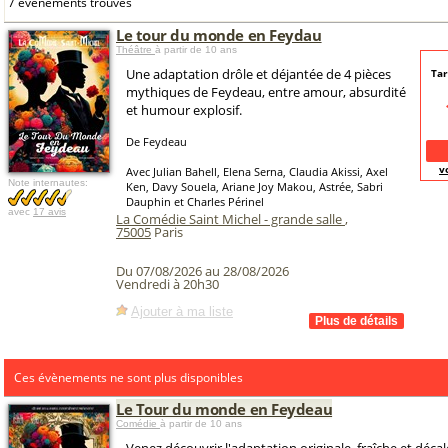
7 événements trouvés
Le tour du monde en Feydau
Théâtre
à partir de 10 ans
Une adaptation drôle et déjantée de 4 pièces
Tar
mythiques de Feydeau, entre amour, absurdité
et humour explosif.
De Feydeau
v
Avec Julian Bahell, Elena Serna, Claudia Akissi, Axel
Note internautes:
Ken, Davy Souela, Ariane Joy Makou, Astrée, Sabri
Dauphin et Charles Périnel
avec
17 avis
La Comédie Saint Michel - grande salle
,
75005
Paris
Du 07/08/2026 au 28/08/2026
Vendredi à 20h30
Ajouter à ma liste
Ces évènements ne sont plus disponibles
Le Tour du monde en Feydeau
Comédie
à partir de 10 ans