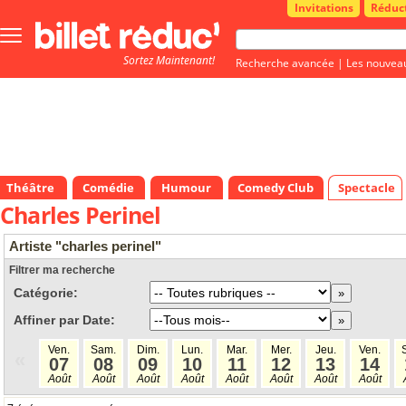
Invitations
Réduc
Bouton
menu
Sortez Maintenant!
principale
Recherche avancée
|
Les nouvea
Théâtre
Comédie
Humour
Comedy Club
Spectacle
Charles Perinel
Artiste "charles perinel"
Filtrer ma recherche
Catégorie:
Affiner par Date:
Ven.
Sam.
Dim.
Lun.
Mar.
Mer.
Jeu.
Ven.
«
07
08
09
10
11
12
13
14
Août
Août
Août
Août
Août
Août
Août
Août