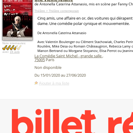
de Antonella Caterina Attanasio, mis en scène par Fanny Ch
Théâtre > Théâtre contemporain
Cinq amis, une affaire en or, des voitures qui dérapent..
dame. Une comédie polar cynique et mouvementée.
De Antonella Caterina Attanasio
Avec Valentin Boulenger ou Clément Stachowiak, Charles Perin
Note internautes:
Roulière, Mike Desa ou Romain Châteaugiron, Rebecca Lamy o
Manon Bertrand ou Morgane Stoyanov, Elisa Perrot ou Jeanin
avec
16 avis
La Comédie Saint Michel - grande salle
,
75005
Paris
Non disponible
Du 15/01/2020 au 27/06/2020
Ajouter à ma liste