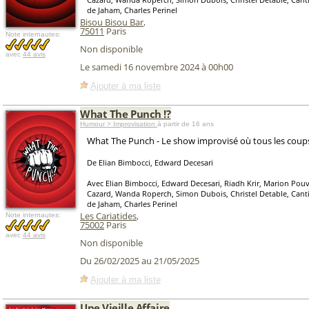
de Jaham, Charles Perinel
Bisou Bisou Bar
,
75011
Paris
Note internautes:
Non disponible
avec
44 avis
Le samedi 16 novembre 2024 à 00h00
Ajouter à ma liste
What The Punch !?
Humour > Improvisation
à partir de 16 ans
What The Punch - Le show improvisé où tous les coups
De Elian Bimbocci, Edward Decesari
Avec Elian Bimbocci, Edward Decesari, Riadh Krir, Marion Po
Cazard, Wanda Roperch, Simon Dubois, Christel Detable, Canti
de Jaham, Charles Perinel
Les Cariatides
,
Note internautes:
75002
Paris
avec
44 avis
Non disponible
Du 26/02/2025 au 21/05/2025
Ajouter à ma liste
Une Vieille Affaire