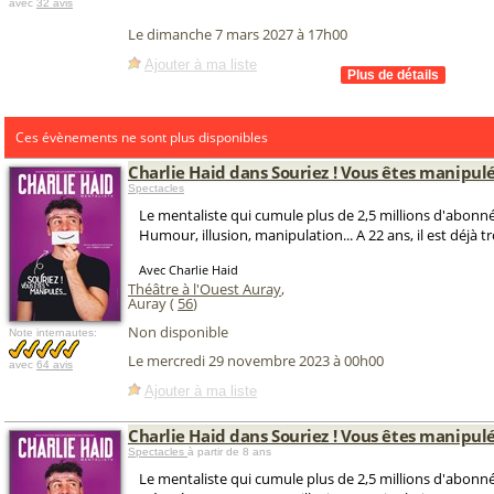
avec
32 avis
Le dimanche 7 mars 2027 à 17h00
Ajouter à ma liste
Ces évènements ne sont plus disponibles
Charlie Haid dans Souriez ! Vous êtes manipulés
Spectacles
Le mentaliste qui cumule plus de 2,5 millions d'abonné
Humour, illusion, manipulation... A 22 ans, il est déjà tr
Avec Charlie Haid
Théâtre à l'Ouest Auray
,
Auray (
56
)
Non disponible
Note internautes:
Le mercredi 29 novembre 2023 à 00h00
avec
64 avis
Ajouter à ma liste
Charlie Haid dans Souriez ! Vous êtes manipulés
Spectacles
à partir de 8 ans
Le mentaliste qui cumule plus de 2,5 millions d'abonné