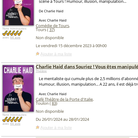
scène à Tours ! Humour, illusion, manipulation...
De Charlie Haid
Avec Charlie Haid
Comédie de Tours
,
Note internautes:
Tours (
37
)
Non disponible
avec
64 avis
Le vendredi 15 décembre 2023 à 00h00
Ajouter à ma liste
Charlie Haid dans Souriez ! Vous êtes manipulés
Théâtre
Le mentaliste qui cumule plus de 2,5 millions d'abonné
Humour, illusion, manipulation... A 22 ans, il est déjà tr
Avec Charlie Haid
Café Théâtre de la Porte d'Italie
,
Toulon (
83
)
Non disponible
Note internautes:
Du 26/01/2024 au 28/01/2024
avec
64 avis
Ajouter à ma liste