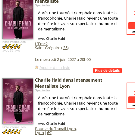
mentaliste
Spectacles
Après une tournée triomphale dans toute la
francophonie, Charlie Haid revient une toute
dernière fois avec son spectacle d'humour et
de mentalisme.
v
Avec Charlie Haid
Note internautes:
L'Emc2
,
Saint Grégoire (
35
)
avec
32 avis
Le mercredi 2 juin 2027 à 20h00
Ajouter à ma liste
Charlie Haid dans Intensement
Mentaliste Lyon
Spectacles
Après une tournée triomphale dans toute la
francophonie, Charlie Haid revient une toute
v
dernière fois avec son spectacle d'humour et
de mentalisme.
Avec Charlie Haid
Note internautes:
Bourse du Travail Lyon
,
Lyon
(
69
)