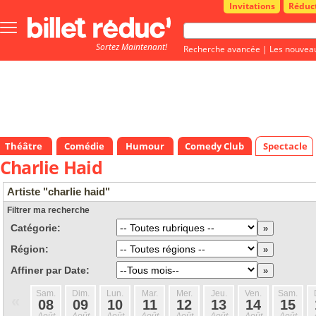
Invitations
Réduc
Bouton
menu
Sortez Maintenant!
principale
Recherche avancée
|
Les nouvea
Théâtre
Comédie
Humour
Comedy Club
Spectacle
Charlie Haid
Artiste "charlie haid"
Filtrer ma recherche
Catégorie:
Région:
Affiner par Date:
Sam.
Dim.
Lun.
Mar.
Mer.
Jeu.
Ven.
Sam.
«
08
09
10
11
12
13
14
15