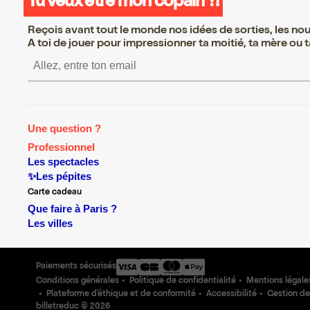
Tu veux être mon copain ?!
Reçois avant tout le monde nos idées de sorties, les nouv
A toi de jouer pour impressionner ta moitié, ta mère ou ta
S’inscrire S’inscrire S’inscrire S’in
Une question ?
Professionnel
Les spectacles
✨Les pépites
Carte cadeau
Que faire à Paris ?
Les villes
Paiements sécurisés
Conditions générales
Politique de confidentialité
Mentions légale
Plateforme d'éthique et de conformité
Accessibilité
Gestion de
billetreduc ©
2026