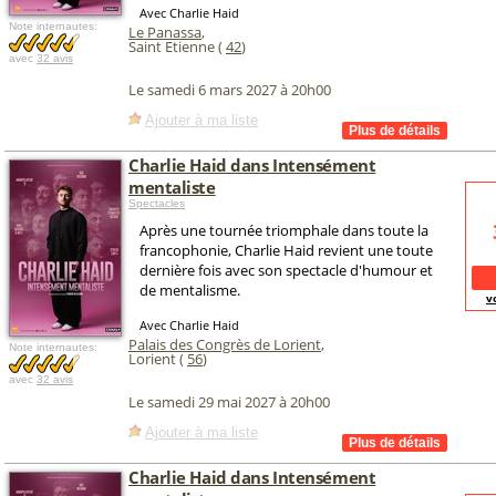
Avec Charlie Haid
Note internautes:
Le Panassa
,
Saint Etienne (
42
)
avec
32 avis
Le samedi 6 mars 2027 à 20h00
Ajouter à ma liste
Charlie Haid dans Intensément
mentaliste
Spectacles
Après une tournée triomphale dans toute la
francophonie, Charlie Haid revient une toute
dernière fois avec son spectacle d'humour et
de mentalisme.
v
Avec Charlie Haid
Palais des Congrès de Lorient
,
Note internautes:
Lorient (
56
)
avec
32 avis
Le samedi 29 mai 2027 à 20h00
Ajouter à ma liste
Charlie Haid dans Intensément