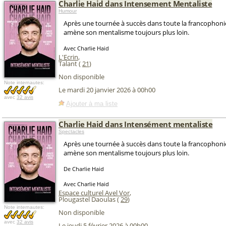
Charlie Haid dans Intensement Mentaliste
Humour
Après une tournée à succès dans toute la francophonie
amène son mentalisme toujours plus loin.
Avec Charlie Haid
L'Ecrin
,
Talant (
21
)
Non disponible
Note internautes:
Le mardi 20 janvier 2026 à 00h00
avec
32 avis
Ajouter à ma liste
Charlie Haid dans Intensément mentaliste
Spectacles
Après une tournée à succès dans toute la francophonie
amène son mentalisme toujours plus loin.
De Charlie Haid
Avec Charlie Haid
Espace culturel Avel Vor
,
Plougastel Daoulas (
29
)
Note internautes:
Non disponible
avec
32 avis
Le jeudi 5 février 2026 à 00h00