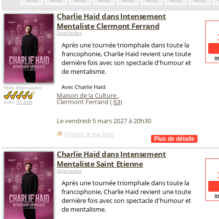
Août
Août
Août
Août
Août
Août
Août
Août
Charlie Haid dans Intensement
Mentaliste Clermont Ferrand
Spectacles
Après une tournée triomphale dans toute la
francophonie, Charlie Haid revient une toute
v
dernière fois avec son spectacle d'humour et
de mentalisme.
Avec Charlie Haid
Note internautes:
Maison de la Culture
,
Clermont Ferrand (
63
)
avec
32 avis
Le vendredi 5 mars 2027 à 20h30
Ajouter à ma liste
Charlie Haid dans Intensement
Mentaliste Saint Etienne
Spectacles
Après une tournée triomphale dans toute la
francophonie, Charlie Haid revient une toute
v
dernière fois avec son spectacle d'humour et
de mentalisme.