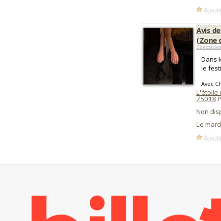
Ajoute
Avis de
(Zone 
Spectacle
Dans l
le fes
Avec Ch
L'étoile
75018
P
Non dis
Le mard
Ajoute