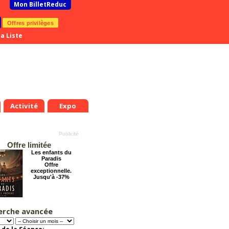
Mon BilletReduc
Offres privilèges
a Liste
Activité
Expo
Offre limitée
Les enfants du
Paradis
Offre
exceptionnelle.
Jusqu'à -37%
erche avancée
La Cité Interdite :
Six siècles de
mystères
Offre