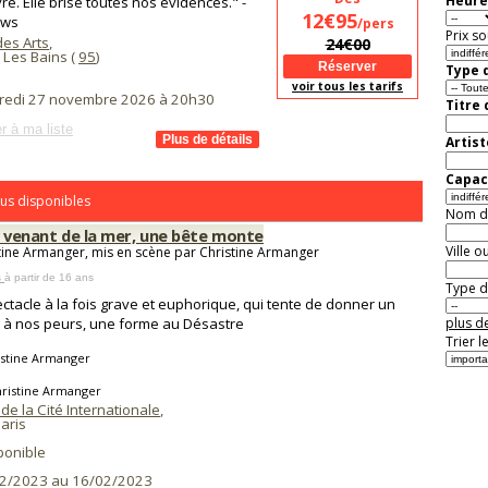
Heure
re. Elle brise toutes nos évidences." -
12€95
ews
/pers
Prix so
des Arts
,
24€00
 Les Bains (
95
)
Type d
voir tous les tarifs
redi 27 novembre 2026 à 20h30
Titre
r à ma liste
Artist
Capaci
us disponibles
Nom de 
, venant de la mer, une bête monte
Ville o
tine Armanger, mis en scène par Christine Armanger
s
à partir de 16 ans
Type de
ctacle à la fois grave et euphorique, qui tente de donner un
 à nos peurs, une forme au Désastre
plus de
Trier l
istine Armanger
hristine Armanger
de la Cité Internationale
,
aris
ponible
2/2023 au 16/02/2023