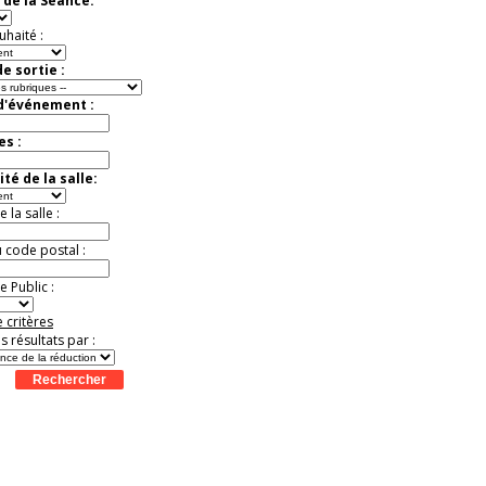
 de la Séance:
exceptionnelle.
Jusqu'à -26%
uhaité :
e sortie :
 d'événement :
es :
té de la salle:
la salle :
u code postal :
 Public :
 critères
es résultats par :