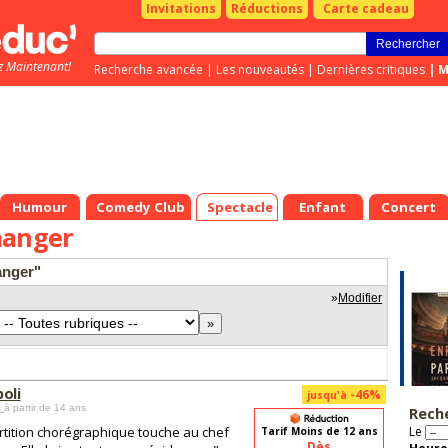
Invitations
Réductions
Carte cadeau
z Maintenant!
Recherche avancée
|
Les nouveautés
|
Dernières critiques
|
M
Humour
Comedy Club
Spectacle
Enfant
Concert
manger
anger"
»
Modifier
oli
-46%
jusqu'à
s
à partir de 14 ans
Rech
rtition chorégraphique touche au chef
Le
Tarif Moins de 12 ans
Dès