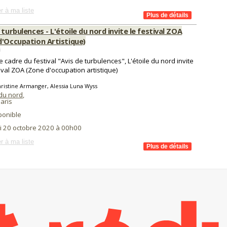
r à ma liste
 turbulences - L'étoile du nord invite le festival ZOA
d'Occupation Artistique)
s
e cadre du festival "Avis de turbulences", L'étoile du nord invite
tival ZOA (Zone d'occupation artistique)
ristine Armanger, Alessia Luna Wyss
 du nord
,
aris
ponible
i 20 octobre 2020 à 00h00
r à ma liste