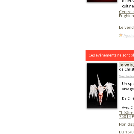
d'oeuv
cult.n
Centre 
Enghien
Le vend
Ajoute
Ces évènements ne sont pl
Je vois
de Chris
Spectacle
Un spe
visage
De Chr
Avec C
Théâtre 
75014
P
Non dis
Du 15/0