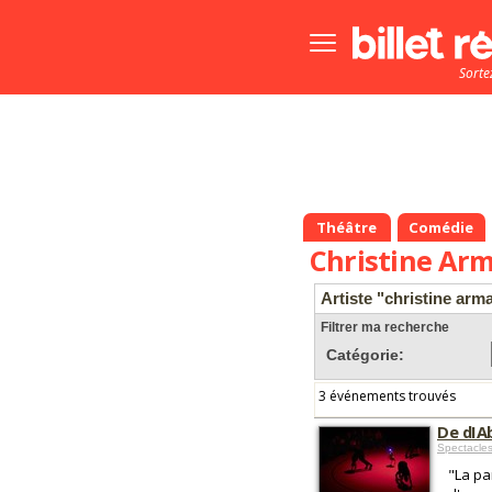
Bouton
menu
Sorte
principale
Théâtre
Comédie
Christine Ar
Artiste "christine arm
Filtrer ma recherche
Catégorie:
3 événements trouvés
De dIAb
Spectacle
"La pa