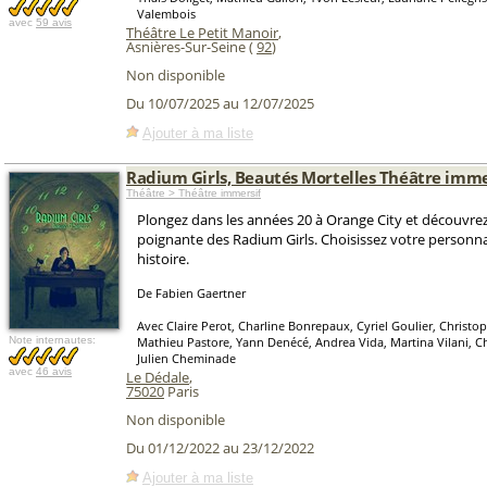
Valembois
avec
59 avis
Théâtre Le Petit Manoir
,
Asnières-Sur-Seine (
92
)
Non disponible
Du 10/07/2025 au 12/07/2025
Ajouter à ma liste
Radium Girls, Beautés Mortelles Théâtre imme
Théâtre > Théâtre immersif
Plongez dans les années 20 à Orange City et découvrez 
poignante des Radium Girls. Choisissez votre personna
histoire.
De Fabien Gaertner
Avec Claire Perot, Charline Bonrepaux, Cyriel Goulier, Christo
Note internautes:
Mathieu Pastore, Yann Denécé, Andrea Vida, Martina Vilani, Cha
Julien Cheminade
avec
46 avis
Le Dédale
,
75020
Paris
Non disponible
Du 01/12/2022 au 23/12/2022
Ajouter à ma liste