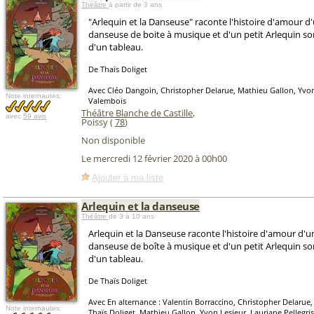
Théâtre
à partir de 3 ans
"Arlequin et la Danseuse" raconte l'histoire d'amour d
danseuse de boite à musique et d'un petit Arlequin sor
d'un tableau.
De Thaïs Doliget
Avec Cléo Dangoin, Christopher Delarue, Mathieu Gallon, Yvo
Note internautes:
Valembois
Théâtre Blanche de Castille
,
avec
59 avis
Poissy (
78
)
Non disponible
Le mercredi 12 février 2020 à 00h00
Ajouter à ma liste
Arlequin et la danseuse
Théâtre
de 3 à 10 ans
Arlequin et la Danseuse raconte l'histoire d'amour d'u
danseuse de boîte à musique et d'un petit Arlequin sor
d'un tableau.
De Thaïs Doliget
Avec En alternance : Valentin Borraccino, Christopher Delarue, 
Note internautes:
Thaïs Doliget, Mathieu Gallon, Yvon Lesieur, Lauriane Pellegri