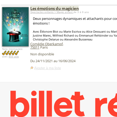
Les émotions du magicien
Spectacles enfants > Magie enfant
de 3 à 9 ans
Deux personnages dynamiques et attachants pour co
émotions !
Avec Éléonore Blot ou Marie Escriva ou Alice Dessuant ou Ma
Justine Marec, Wilfried Richard ou Emmanuel Rehbinder ou Y
Christophe Delarue ou Alexandre Bussereau
Comédie Oberkampf
,
75011
Paris
Note internautes:
Non disponible
avec
855 avis
Du 24/11/2021 au 16/06/2024
Ajouter à ma liste