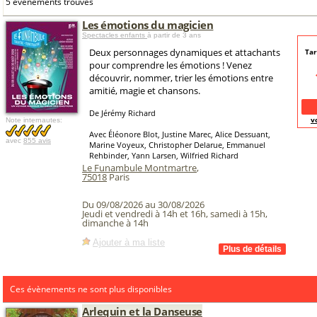
5 événements trouvés
Les émotions du magicien
Spectacles enfants
à partir de 3 ans
Deux personnages dynamiques et attachants
Tar
pour comprendre les émotions ! Venez
découvrir, nommer, trier les émotions entre
amitié, magie et chansons.
De Jérémy Richard
v
Note internautes:
Avec Éléonore Blot, Justine Marec, Alice Dessuant,
avec
855 avis
Marine Voyeux, Christopher Delarue, Emmanuel
Rehbinder, Yann Larsen, Wilfried Richard
Le Funambule Montmartre
,
75018
Paris
Du 09/08/2026 au 30/08/2026
Jeudi et vendredi à 14h et 16h, samedi à 15h,
dimanche à 14h
Ajouter à ma liste
Ces évènements ne sont plus disponibles
Arlequin et la Danseuse