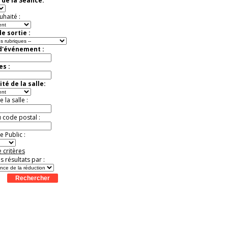
 de la Séance:
virtuelle à la Cité de
l'Histoire
uhaité :
Expérience unique !
Offre
promotionnelle.
e sortie :
Jusqu'à -35%
 d'événement :
es :
té de la salle:
la salle :
u code postal :
 Public :
 critères
es résultats par :