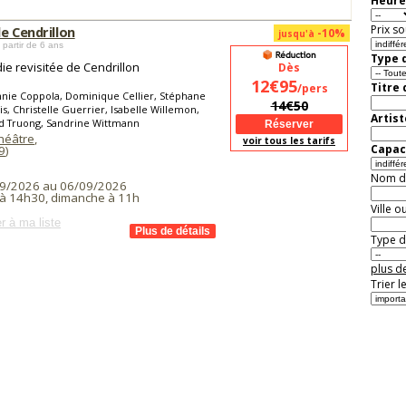
Heure
Prix so
e Cendrillon
-10%
jusqu'à
 partir de 6 ans
Type d
e revisitée de Cendrillon
Dès
12€95
Titre
/pers
nie Coppola, Dominique Cellier, Stéphane
14€50
is, Christelle Guerrier, Isabelle Willemon,
Artist
d Truong, Sandrine Wittmann
Théâtre
,
voir tous les tarifs
Capaci
9
)
Nom de 
9/2026 au 06/09/2026
à 14h30, dimanche à 11h
Ville o
r à ma liste
Type de
plus de
Trier l