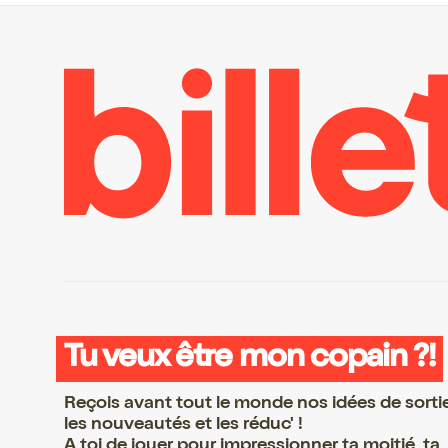
Tu veux être mon copain ?!
Reçois avant tout le monde nos idées de sorti
les nouveautés et les réduc' !
A toi de jouer pour impressionner ta moitié, ta