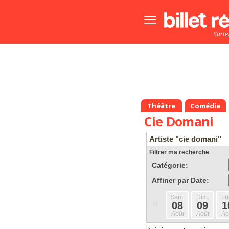
Bouton
menu
Sorte
principale
Théâtre
Comédie
Cie Domani
Artiste "cie domani"
Filtrer ma recherche
Catégorie:
Affiner par Date:
Sam.
Dim.
Lu
«
08
09
1
Août
Août
Ao