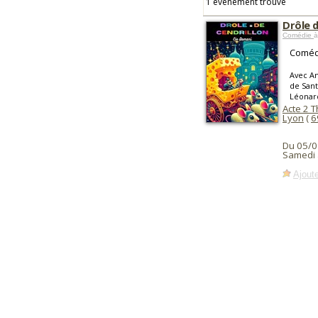
1 événement trouvé
Drôle d
Comédie
à
Comédi
Avec An
de Sant
Léonar
Acte 2 
Lyon
(
6
Du 05/0
Samedi 
Ajoute