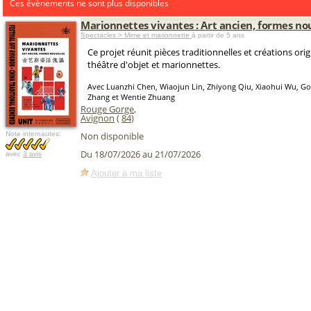
Ces évènements ne sont plus disponibles
Marionnettes vivantes : Art ancien, formes no
Spectacles > Mime et marionnette
à partir de 5 ans
Ce projet réunit pièces traditionnelles et créations origi
théâtre d'objet et marionnettes.
Avec Luanzhi Chen, Wiaojun Lin, Zhiyong Qiu, Xiaohui Wu, G
Zhang et Wentie Zhuang
Rouge Gorge
,
Avignon
(
84
)
Note internautes:
Non disponible
Du 18/07/2026 au 21/07/2026
avec
3 avis
Ajouter à ma liste