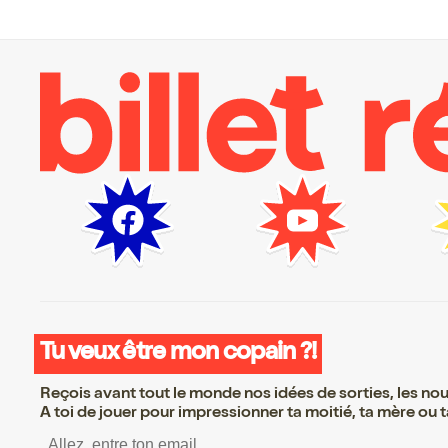
Tu veux être mon copain ?!
Reçois avant tout le monde nos idées de sorties, les nouv
A toi de jouer pour impressionner ta moitié, ta mère ou ta
S’inscrire S’inscrire S’