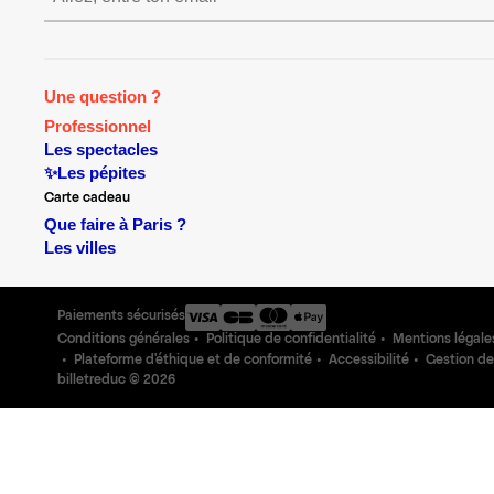
Une question ?
Professionnel
Les spectacles
✨Les pépites
Carte cadeau
Que faire à Paris ?
Les villes
Paiements sécurisés
Conditions générales
Politique de confidentialité
Mentions légale
Plateforme d'éthique et de conformité
Accessibilité
Gestion de
billetreduc ©
2026