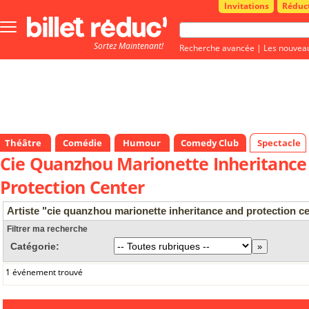
Invitations
Réduc
Bouton
menu
Sortez Maintenant!
principale
Recherche avancée
|
Les nouvea
Théâtre
Comédie
Humour
Comedy Club
Spectacle
Cie Quanzhou Marionette Inheritance
Protection Center
Artiste "cie quanzhou marionette inheritance and protection c
Filtrer ma recherche
Catégorie:
1 événement trouvé