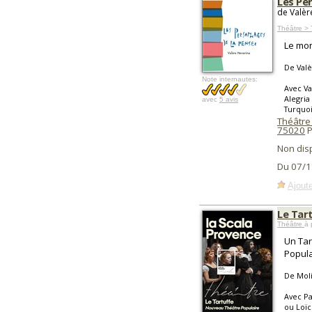
Les Pe
de Valèr
Théâtre > 
Le mon
De Valè
Note internautes:
Avec Va
Alegria
avec
5 avis
Turquoi
Théâtre 
75020
P
Non dis
Du 07/1
Ajoute
Le Tar
Théâtre
à 
Un Tar
Popula
De Mol
Avec Pa
ou Loïc