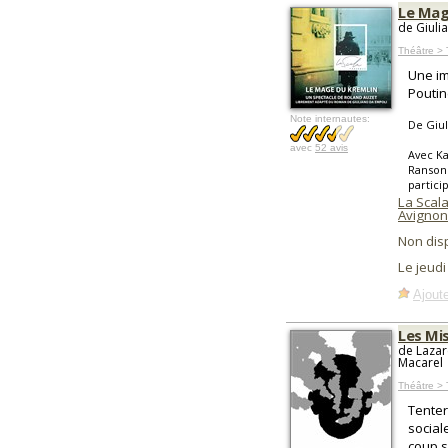
Le Mag
de Giuli
Théâtre > 
Une im
Poutin
Note internautes:
De Giul
avec
52 avis
Avec Ka
Ranson 
partici
La Scala
Avignon
Non dis
Le jeud
Ajoute
Les Mi
de Lazar
Macarel
Théâtre > 
Tenter
social
coup s