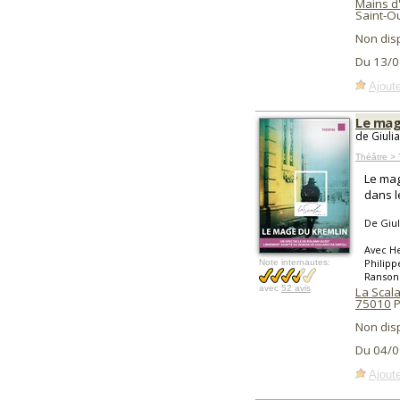
Mains d
Saint-O
Non dis
Du 13/0
Ajoute
Le mag
de Giuli
Théâtre > 
Le mag
dans l
De Giul
Avec He
Philipp
Note internautes:
Ranson
avec
52 avis
La Scala
75010
P
Non dis
Du 04/0
Ajoute