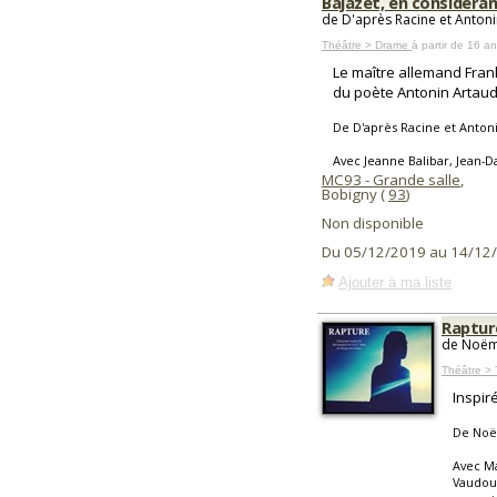
Bajazet, en considéran
de D'après Racine et Antoni
Théâtre > Drame
à partir de 16 a
Le maître allemand Frank
du poète Antonin Artaud
De D'après Racine et Anton
Avec Jeanne Balibar, Jean
MC93 - Grande salle
,
Bobigny (
93
)
Non disponible
Du 05/12/2019 au 14/12
Ajouter à ma liste
Raptur
de Noëmi
Théâtre >
Inspir
De Noë
Avec Ma
Vaudou