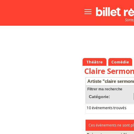
Bouton
menu
Sorte
principale
Théâtre
Comédie
Claire Sermo
Artiste "claire sermon
Filtrer ma recherche
Catégorie:
10 événements trouvés
Ces évènements ne sont pl