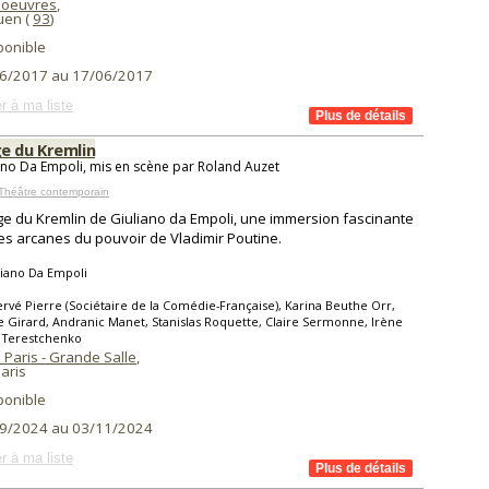
'oeuvres
,
uen (
93
)
ponible
6/2017 au 17/06/2017
r à ma liste
e du Kremlin
ano Da Empoli, mis en scène par Roland Auzet
Théâtre contemporain
e du Kremlin de Giuliano da Empoli, une immersion fascinante
es arcanes du pouvoir de Vladimir Poutine.
iano Da Empoli
rvé Pierre (Sociétaire de la Comédie-Française), Karina Beuthe Orr,
e Girard, Andranic Manet, Stanislas Roquette, Claire Sermonne, Irène
 Terestchenko
 Paris - Grande Salle
,
aris
ponible
9/2024 au 03/11/2024
r à ma liste