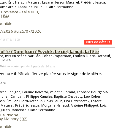
zak, Éric Herson-Macarel, Lazare Herson-Macarel, Frédéric Jessua,
Romelard ou Apolline Taillieu, Claire Sermonne
 Provence - salle 600
,
(
84
)
ponible
7/2026 au 25/07/2026
r à ma liste
uffe / Dom Juan / Psyché : Le ciel, la nuit, la fête
re, mis en scène par Léo Cohen-Paperman, Émilien Diard-Detoeuf,
omelard
 Théâtre contemporain
à partir de 14 ans
enture théâtrale fleuve placée sous le signe de Molière.
ière
rco Benigno, Pauline Bolcatto, Valentin Boraud, Léonard Bourgeois-
 Julien Campani, Philippe Canales, Baptiste Chabauty, Léo Cohen-
n, Émilien Diard-Detoeuf, Clovis Fouin, Elsa Grzeszczak, Lazare
Macarel, Frédéric Jessua, Morgane Nairaud, Antoine Philippot, Loïc
 Julien Romelard, Claire Sermonne
La Piscine
,
y Malabry (
92
)
ponible