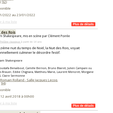
 (
92
)
ponible
1/2022 au 23/01/2022
r à ma liste
 des Rois
am Shakespeare, mis en scène par Clément Poirée
Théâtre classique
à partir de 14 ans
zième nuit du temps de Noël, la Nuit des Rois, voyait
ionnellement culminer le désordre festif.
liam Shakespeare
ustafa Benaïbout, Camille Bernon, Bruno Blairet, Julien Campani ou
s Brauer, Eddie Chignara, Matthieu Marie, Laurent Menoret, Morgane
d, Claire Sermonne
 Romain Rolland - Salle Jacques Lecoq
,
(
94
)
ponible
 12 avril 2018 à 00h00
r à ma liste