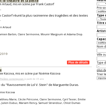
t le théâtre et la peste
Heure
n Artaud, mis en scène par Frank Castorf
Prix so
ns
 Castorf réunit la plus racinienne des tragédies et des textes
Type d
.
Titre
in Artaud
Artist
-Damien Barbin, Claire Sermonne, Mounir Margoum et Adama Diop.
Capaci
Nom de 
/2019
Ville o
Type de
e
plus de
e Ksicova, mis en scène par Noëmie Ksicova
Trier l
 Théâtre contemporain
à partir de 15 ans
é du "Ravissement de Lol V. Stein" de Marguerite Duras.
mie Ksicova
tthieu Marie, Cécile Péricone, Claire Sermonne, Cyril Texier, Emilie
, Julien Dubuc, Mariam Rency, Samuel Sérandour, Chloé Dumas