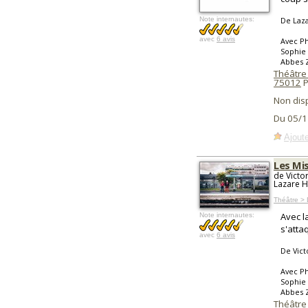
Note internautes:
De Laza
avec
6 avis
Avec Ph
Sophie 
Abbes 
Théâtre
75012
P
Non dis
Du 05/1
Ajoute
Les Mi
de Victo
Lazare 
Théâtre >
Avec l
Note internautes:
s'atta
avec
6 avis
De Vict
Avec Ph
Sophie 
Abbes 
Théâtre