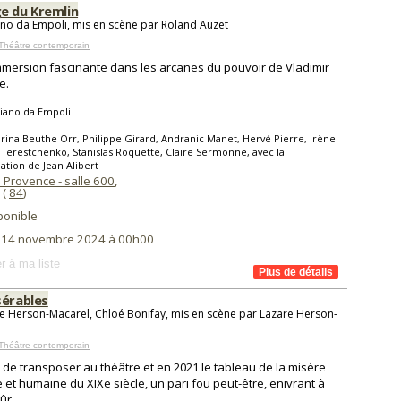
e du Kremlin
ano da Empoli, mis en scène par Roland Auzet
Théâtre contemporain
mersion fascinante dans les arcanes du pouvoir de Vladimir
e.
iano da Empoli
rina Beuthe Orr, Philippe Girard, Andranic Manet, Hervé Pierre, Irène
Terestchenko, Stanislas Roquette, Claire Sermonne, avec la
pation de Jean Alibert
 Provence - salle 600
,
(
84
)
ponible
i 14 novembre 2024 à 00h00
r à ma liste
sérables
e Herson-Macarel, Chloé Bonifay, mis en scène par Lazare Herson-
Théâtre contemporain
 de transposer au théâtre et en 2021 le tableau de la misère
e et humaine du XIXe siècle, un pari fou peut-être, enivrant à
ûr.