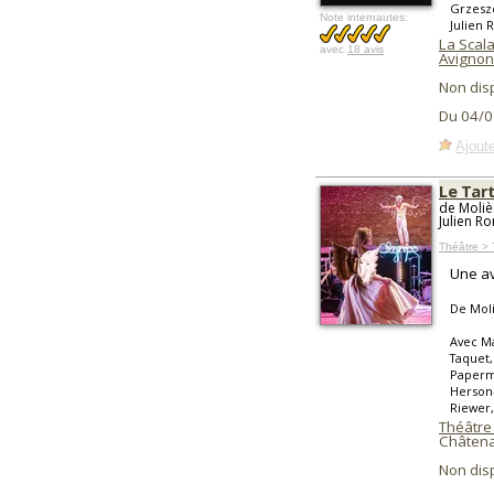
Grzeszc
Note internautes:
Julien 
La Scala
avec
18 avis
Avignon
Non dis
Du 04/0
Ajoute
Le Tart
de Moliè
Julien R
Théâtre >
Une av
De Mol
Avec Ma
Taquet,
Paperma
Herson-
Riewer,
Théâtre 
Châtena
Non dis