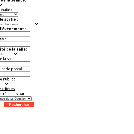
 de la Séance:
Jusqu'à -50%
uhaité :
e sortie :
 d'événement :
es :
té de la salle:
la salle :
u code postal :
 Public :
 critères
es résultats par :