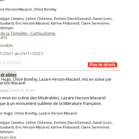
re Herson-Macarel, Chloé Bonifay
ilippe Canales, Céline Chéenne, Émilien Diard-Detoeuf, David Guez,
Guibard, Éric Herson-Macarel, Karine Pédurand, Claire Sermonne,
Zahmani
 de la Tempête - Cartoucherie
,
aris
ponible
1/2021 au 25/11/2021
r à ma liste
sérables
r Hugo, Chloé Bonifay, Lazare Herson-Macarel, mis en scène par
Herson-Macarel
 Drame
à partir de 14 ans
a mise en scène des Misérables, Lazare Herson-Macarel
que à un monument sublime de la littérature française.
or Hugo, Chloé Bonifay, Lazare Herson-Macarel
ilippe Canales, Céline Chéenne, Emilien Diard-Detoeuf, David Guez,
Guibard, Eric Herson-Macarel, Karine Pedurand, Claire Sermonne,
Zahmani
 Jean Arp
,