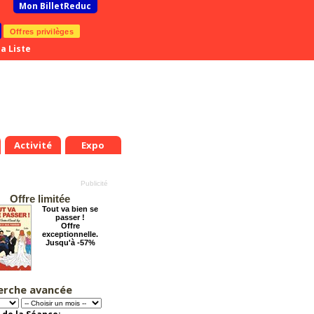
Mon BilletReduc
Offres privilèges
a Liste
Activité
Expo
Offre limitée
Tout va bien se
passer !
Offre
exceptionnelle.
Jusqu'à -57%
erche avancée
Dernier coup de
ciseaux
Offre
exceptionnelle.