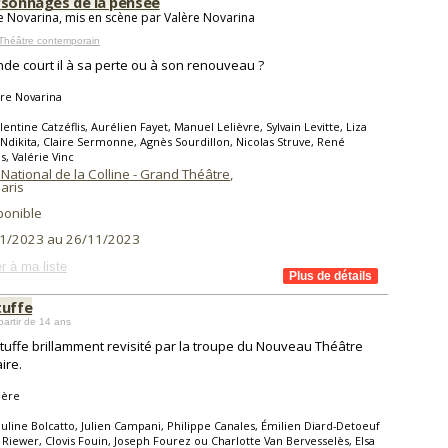
rsonnages de la pensée
e Novarina, mis en scène par Valère Novarina
Théâtre contemporain
de court il à sa perte ou à son renouveau ?
re Novarina
lentine Catzéflis, Aurélien Fayet, Manuel Lelièvre, Sylvain Levitte, Liza
 Ndikita, Claire Sermonne, Agnès Sourdillon, Nicolas Struve, René
s, Valérie Vinc
National de la Colline - Grand Théâtre
,
aris
ponible
1/2023 au 26/11/2023
r à ma liste
tuffe
partir de 14 ans
tuffe brillamment revisité par la troupe du Nouveau Théâtre
ire.
ière
uline Bolcatto, Julien Campani, Philippe Canales, Émilien Diard-Detoeuf
 Riewer, Clovis Fouin, Joseph Fourez ou Charlotte Van Bervesselès, Elsa