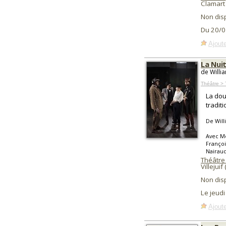
Clamart
Non dis
Du 20/0
Ajoute
La Nuit
de Willi
Théâtre > 
La dou
tradit
De Wil
Avec Mo
Françoi
Nairau
Théâtre
Villejuif 
Non dis
Le jeudi
Ajoute