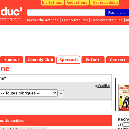
Invitations
Réductions
Carte cadeau
z Maintenant!
Recherche avancée
|
Les nouveautés
|
Dernières critiques
|
M
Humour
Comedy Club
Spectacle
Enfant
Concert
nne
ne"
»
Modifier
Rech
us disponibles
Le