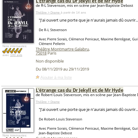
L'Étrange cas du Dr Jekyll et de Mr Hyde
de R-L Stevenson, mis en scène par Jean-Baptiste Debost
Théâtre > Drame
à partir de 14 ans
"J'ai ouvert une porte que je n'aurais jamais dû ouvrir..
De R-L Stevenson
Avec Pierre Sorais, Clémence Penicaut, Maxime Bentégeat, Gu
Clément Pellerin
Note internautes:
Théâtre Montmartre Galabru
,
75018
Paris
avec
100 avis
Non disponible
Du 08/11/2019 au 29/11/2019
Ajouter à ma liste
L'étrange cas du Dr Jekyll et de Mr Hyde
de Robert-Louis Stevenson, mis en scène par Jean-Baptiste
Théâtre > Drame
"J'ai ouvert une porte que je n'aurais jamais dû ouvrir..
De Robert-Louis Stevenson
Avec Pierre Sorais, Clémence Penicaut, Maxime Bentégeat, Gu
Jean-Baptiste Debost
Note internautes: