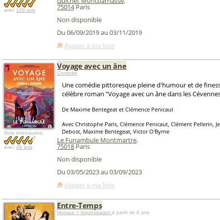
Guichet Montparnasse
,
75014
Paris
avec
100 avis
Non disponible
Du 06/09/2019 au 03/11/2019
Ajouter à ma liste
Voyage avec un âne
Comédie
Une comédie pittoresque pleine d'humour et de fines
célèbre roman "Voyage avec un âne dans les Cévennes
De Maxime Bentegeat et Clémence Penicaut
Avec Christophe Paris, Clémence Penicaut, Clément Pellerin, J
Debost, Maxime Bentegeat, Victor O'Byrne
Note internautes:
Le Funambule Montmartre
,
75018
Paris
avec
46 avis
Non disponible
Du 03/05/2023 au 03/09/2023
Ajouter à ma liste
Entre-Temps
Humour > Improvisation
à partir de 8 ans