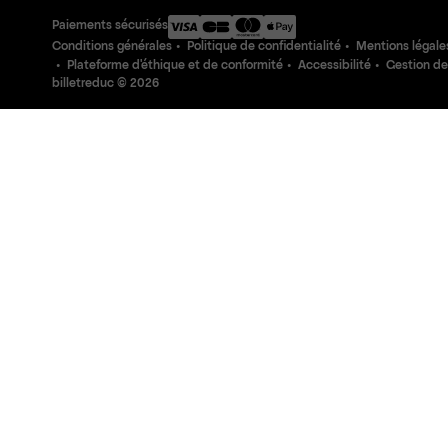
Paiements sécurisés
Conditions générales
Politique de confidentialité
Mentions légale
Plateforme d'éthique et de conformité
Accessibilité
Gestion de
billetreduc ©
2026