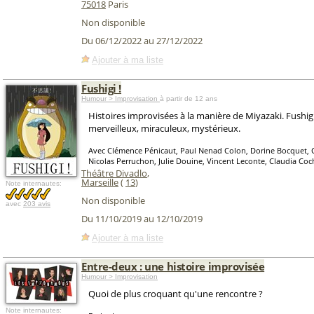
75018
Paris
Non disponible
Du 06/12/2022 au 27/12/2022
Ajouter à ma liste
Fushigi !
Humour > Improvisation
à partir de 12 ans
Histoires improvisées à la manière de Miyazaki. Fushigi (
merveilleux, miraculeux, mystérieux.
Avec Clémence Pénicaut, Paul Nenad Colon, Dorine Bocquet, C
Nicolas Perruchon, Julie Douine, Vincent Leconte, Claudia Coc
Théâtre Divadlo
,
Marseille
(
13
)
Note internautes:
Non disponible
avec
203 avis
Du 11/10/2019 au 12/10/2019
Ajouter à ma liste
Entre-deux : une histoire improvisée
Humour > Improvisation
Quoi de plus croquant qu'une rencontre ?
Note internautes: