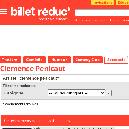
Invitations
Réduc
Bouton
menu
Sortez Maintenant!
principale
Recherche avancée
|
Les nouvea
Théâtre
Comédie
Humour
Comedy Club
Spectacle
Clemence Penicaut
Artiste "clemence penicaut"
Filtrer ma recherche
Catégorie:
7 événements trouvés
Ces évènements ne sont plus disponibles