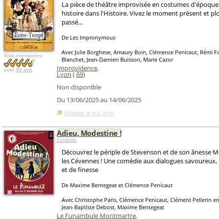
La pièce de théâtre improvisée en costumes d'époque.
histoire dans l'Histoire. Vivez le moment présent et pl
passé...
De Les Impronymous
Avec Julie Borghese, Amaury Boin, Clémence Penicaut, Rémi F
Note internautes:
Blanchet, Jean-Damien Buisson, Marie Cazor
Improvidence
,
avec
85 avis
Lyon
(
69
)
Non disponible
Du 13/06/2025 au 14/06/2025
Ajouter à ma liste
Adieu, Modestine !
Comédie
Découvrez le périple de Stevenson et de son ânesse 
les Cévennes ! Une comédie aux dialogues savoureux,
et de finesse
De Maxime Bentegeat et Clémence Penicaut
Avec Christophe Paris, Clémence Penicaut, Clément Pellerin en
Jean-Baptiste Debost, Maxime Bentegeat
Le Funambule Montmartre
,