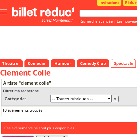
Invitations
Réduc
Bouton
menu
Sortez Maintenant!
principale
Recherche avancée
|
Les nouvea
Théâtre
Comédie
Humour
Comedy Club
Spectacle
Clement Colle
Artiste "clement colle"
Filtrer ma recherche
Catégorie:
10 événements trouvés
Ces évènements ne sont plus disponibles