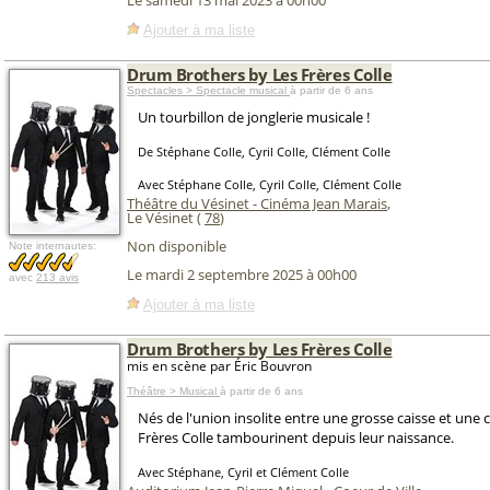
Le samedi 13 mai 2023 à 00h00
Ajouter à ma liste
Drum Brothers by Les Frères Colle
Spectacles > Spectacle musical
à partir de 6 ans
Un tourbillon de jonglerie musicale !
De Stéphane Colle, Cyril Colle, Clément Colle
Avec Stéphane Colle, Cyril Colle, Clément Colle
Théâtre du Vésinet - Cinéma Jean Marais
,
Le Vésinet (
78
)
Non disponible
Note internautes:
Le mardi 2 septembre 2025 à 00h00
avec
213 avis
Ajouter à ma liste
Drum Brothers by Les Frères Colle
mis en scène par Éric Bouvron
Théâtre > Musical
à partir de 6 ans
Nés de l'union insolite entre une grosse caisse et une ca
Frères Colle tambourinent depuis leur naissance.
Avec Stéphane, Cyril et Clément Colle