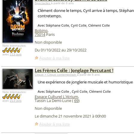
Spectacles
à partir de 6 ans
Clément donne le temps, Cyril arrive à temps, Stéphane,
contretemps.
Avec Stéphane Colle, Cyril Colle, Clément Colle
Bobino
,
75014
Paris
Non disponible
Note internautes:
Du 01/10/2022 au 29/10/2022
avec
213 avis
Ajouter à ma liste
Les Frères Colle : Jonglage Percutant !
Cirque > Cirque contemporain
à partir de 6 ans
Une expérience de jonglerie musicale et humoristique 
Avec Stéphane Colle , Cyril Colle, Clément Colle
Note internautes:
Espace Culturel L'Atrium
,
Tassin La Demi-Lune (
69
)
avec
213 avis
Non disponible
Le dimanche 21 novembre 2021 à 00h00
Ajouter à ma liste