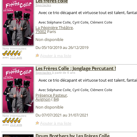
Les frères colle
Spectacles
Avec ce trio décapant et virtuose tout est talent, fantai
Avec Stéphane Colle, Cyril Colle, Clément Colle
La Pépinière Théâtre
,
75002
Paris
Non disponible
Du 05/10/2019 au 26/12/2019
Note internautes:
Ajouter à ma liste
avec
213 avis
Les Frères Colle : Jonglage Percutant !
Spectacles
à partir de 6 ans
Avec ce trio décapant et virtuose tout est talent, fantai
Avec Stéphane Colle, Cyril Colle, Clément Colle
Présence Pasteur
,
Avignon
(
84
)
Non disponible
Du 07/07/2021 au 31/07/2021
Note internautes:
Ajouter à ma liste
avec
213 avis
Drum Brothers by Les Frères Colle