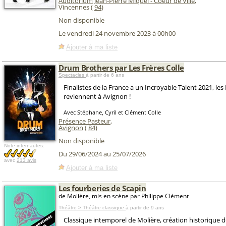
Auditorium Jean-Pierre Miquel - Coeur de Ville
,
Vincennes (
94
)
Non disponible
Le vendredi 24 novembre 2023 à 00h00
Ajouter à ma liste
Drum Brothers par Les Frères Colle
Spectacles
à partir de 6 ans
Finalistes de la France a un Incroyable Talent 2021, les 
reviennent à Avignon !
Avec Stéphane, Cyril et Clément Colle
Présence Pasteur
,
Avignon
(
84
)
Non disponible
Note internautes:
Du 29/06/2024 au 25/07/2026
avec
213 avis
Ajouter à ma liste
Les fourberies de Scapin
de Molière, mis en scène par Philippe Clément
Théâtre > Théâtre classique
à partir de 9 ans
Classique intemporel de Molière, création historique de l