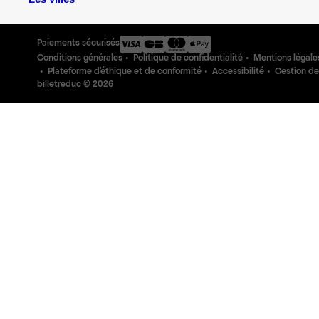
Paiements sécurisés
Conditions générales
Politique de confidentialité
Mentions légale
Plateforme d'éthique et de conformité
Accessibilité
Gestion de
billetreduc ©
2026