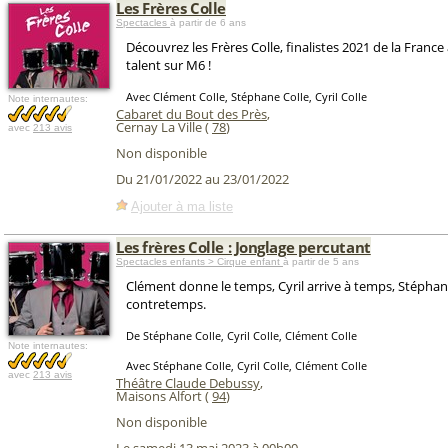
Les Frères Colle
Spectacles
à partir de 6 ans
Découvrez les Frères Colle, finalistes 2021 de la France
talent sur M6 !
Avec Clément Colle, Stéphane Colle, Cyril Colle
Note internautes:
Cabaret du Bout des Près
,
Cernay La Ville (
78
)
avec
213 avis
Non disponible
Du 21/01/2022 au 23/01/2022
Ajouter à ma liste
Les frères Colle : Jonglage percutant
Spectacles enfants > Cirque enfant
à partir de 5 ans
Clément donne le temps, Cyril arrive à temps, Stéphane,
contretemps.
De Stéphane Colle, Cyril Colle, Clément Colle
Note internautes:
Avec Stéphane Colle, Cyril Colle, Clément Colle
avec
213 avis
Théâtre Claude Debussy
,
Maisons Alfort (
94
)
Non disponible