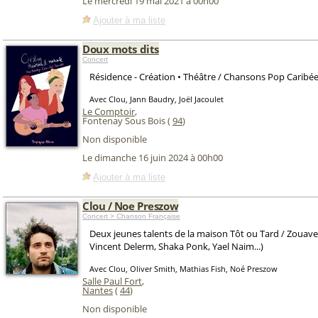
Le mercredi 19 mai 2021 à 00h00
Ajouter à ma liste
Doux mots dits
Concert
Résidence - Création • Théâtre / Chansons Pop Caribé
Avec Clou, Jann Baudry, Joël Jacoulet
Le Comptoir
,
Fontenay Sous Bois (
94
)
Non disponible
Le dimanche 16 juin 2024 à 00h00
Ajouter à ma liste
Clou / Noe Preszow
Concert > Chanson Française
Deux jeunes talents de la maison Tôt ou Tard / Zouave
Vincent Delerm, Shaka Ponk, Yael Naim...)
Avec Clou, Oliver Smith, Mathias Fish, Noé Preszow
Salle Paul Fort
,
Nantes
(
44
)
Non disponible