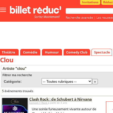
Invitations
Réduc
Bouton
menu
Sortez Maintenant!
principale
Recherche avancée
|
Les nouvea
Théâtre
Comédie
Humour
Comedy Club
Spectacle
Clou
Artiste "clou"
Filtrer ma recherche
Catégorie:
5 événements trouvés
Clash Rock : de Schubert à Nirvana
Concert > Rock
à partir de 4 ans
Une soirée furieusement vivante autour de