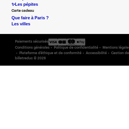
✨Les pépites
Carte cadeau
Que faire à Paris ?
Les villes
Paiements sécurisés
Conditions générales
Politique de confidentialité
Mentions légale
Plateforme d'éthique et de conformité
Accessibilité
Gestion de
billetreduc ©
2026