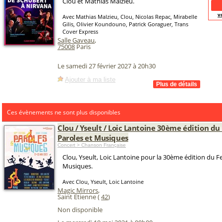
Clou et Mathias Malzieu.
v
Avec Mathias Malzieu, Clou, Nicolas Repac, Mirabelle
Gilis, Olivier Koundouno, Patrick Goraguer, Trans
Cover Express
Salle Gaveau
,
75008
Paris
Le samedi 27 février 2027 à 20h30
Ajouter à ma liste
Ces évènements ne sont plus disponibles
Clou / Yseult / Loic Lantoine 30ème édition du 
Paroles et Musiques
Concert > Chanson Française
Clou, Yseult, Loic Lantoine pour la 30ème édition du Fe
Musiques.
Avec Clou, Yseult, Loic Lantoine
Magic Mirrors
,
Saint Etienne (
42
)
Non disponible