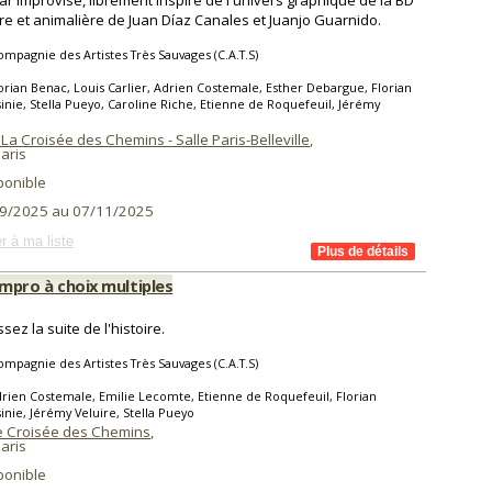
ar improvisé, librement inspiré de l'univers graphique de la BD
ère et animalière de Juan Díaz Canales et Juanjo Guarnido.
ompagnie des Artistes Très Sauvages (C.A.T.S)
orian Benac, Louis Carlier, Adrien Costemale, Esther Debargue, Florian
inie, Stella Pueyo, Caroline Riche, Etienne de Roquefeuil, Jérémy
La Croisée des Chemins - Salle Paris-Belleville
,
aris
ponible
9/2025 au 07/11/2025
r à ma liste
 impro à choix multiples
sez la suite de l'histoire.
ompagnie des Artistes Très Sauvages (C.A.T.S)
rien Costemale, Emilie Lecomte, Etienne de Roquefeuil, Florian
inie, Jérémy Veluire, Stella Pueyo
te Croisée des Chemins
,
aris
ponible