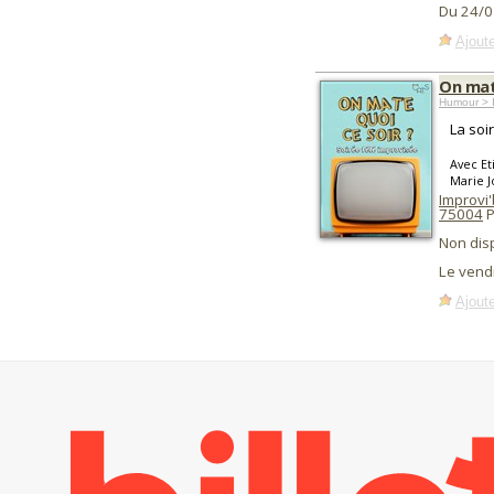
Du 24/0
Ajoute
On mat
Humour > I
La soi
Avec Et
Marie J
Improvi
75004
P
Non dis
Le vend
Ajoute