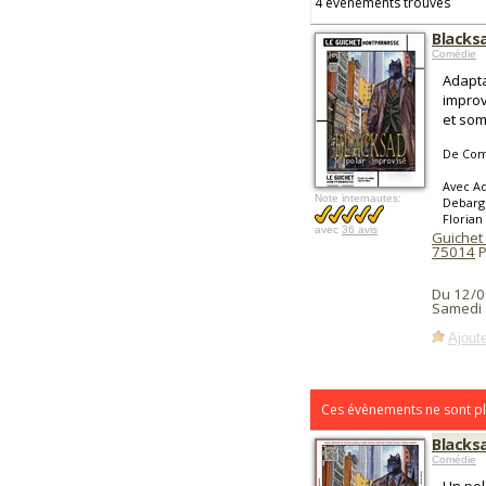
4 événements trouvés
Blacksa
Comédie
Adapta
improv
et som
De Comp
Avec Ad
Note internautes:
Debargu
Florian
avec
36 avis
Guichet
75014
P
Du 12/0
Samedi 
Ajoute
Ces évènements ne sont pl
Blacksa
Comédie