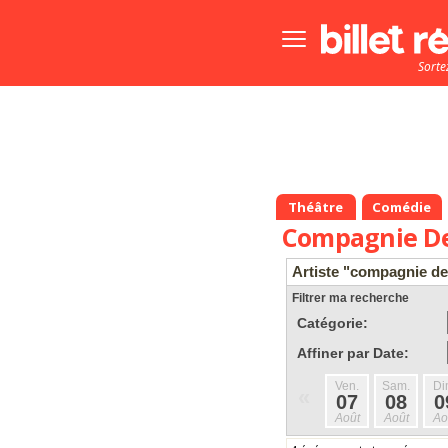
Bouton
menu
Sorte
principale
Théâtre
Comédie
Compagnie De
Artiste "compagnie de
Filtrer ma recherche
Catégorie:
Affiner par Date:
Ven.
Sam.
Di
«
07
08
0
Août
Août
Ao