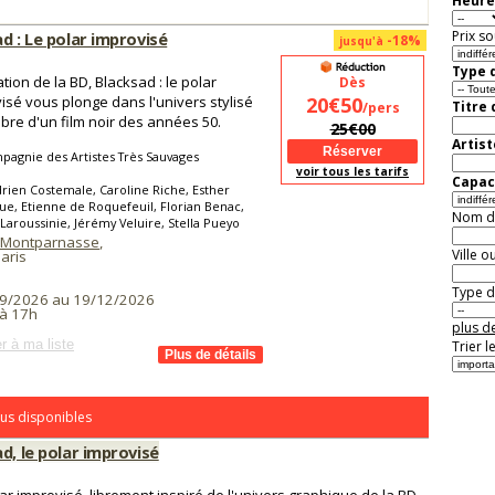
Heure
Prix so
d : Le polar improvisé
-18%
jusqu'à
Type d
tion de la BD, Blacksad : le polar
Dès
isé vous plonge dans l'univers stylisé
20€50
Titre
/pers
bre d'un film noir des années 50.
25€00
Artist
agnie des Artistes Très Sauvages
voir tous les tarifs
Capaci
rien Costemale, Caroline Riche, Esther
e, Etienne de Roquefeuil, Florian Benac,
Nom de 
 Laroussinie, Jérémy Veluire, Stella Pueyo
 Montparnasse
,
Ville o
aris
Type de
9/2026 au 19/12/2026
à 17h
plus de
r à ma liste
Trier l
us disponibles
d, le polar improvisé