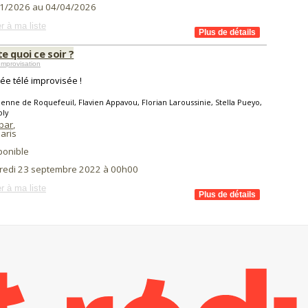
1/2026 au 04/04/2026
r à ma liste
e quoi ce soir ?
mprovisation
rée télé improvisée !
ienne de Roquefeuil, Flavien Appavou, Florian Laroussinie, Stella Pueyo,
oly
'bar
,
aris
ponible
redi 23 septembre 2022 à 00h00
r à ma liste