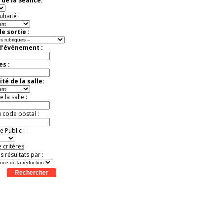
 de la Séance:
virtuelle à la Cité de
l'Histoire
uhaité :
Expérience unique !
Offre
promotionnelle.
e sortie :
Jusqu'à -35%
 d'événement :
es :
té de la salle:
la salle :
u code postal :
 Public :
 critères
es résultats par :