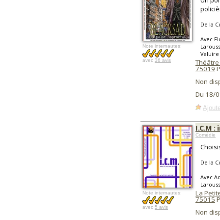
Un pol
polici
De la C
Avec Fl
Larouss
Note internautes:
Veluire
avec
36 avis
Théâtre 
75019
P
Non dis
Du 18/0
Ajoute
I.C.M :
Comédie
Choisis
De la C
Avec Ad
Larouss
La Peti
Note internautes:
75015
P
avec
5 avis
Non dis