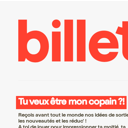
Tu veux être mon copain ?!
Reçois avant tout le monde nos idées de sorti
les nouveautés et les réduc' !
A toi de jouer pour impressionner ta moitié, ta