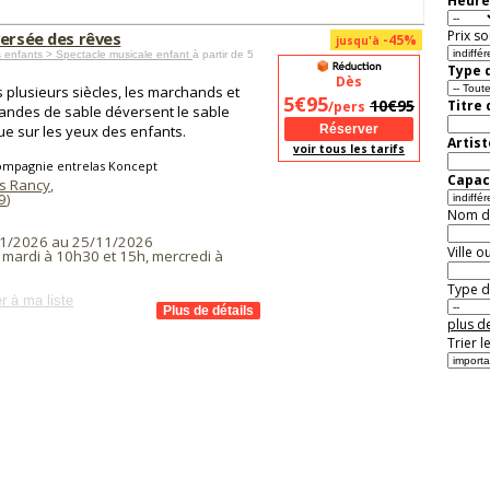
Heure
Prix so
versée des rêves
-45%
jusqu'à
 enfants > Spectacle musicale enfant
à partir de 5
Type d
Dès
 plusieurs siècles, les marchands et
5€95
10€95
Titre
/pers
ndes de sable déversent le sable
e sur les yeux des enfants.
Artist
voir tous les tarifs
ompagnie entrelas Koncept
Capaci
es Rancy
,
9
)
Nom de 
1/2026 au 25/11/2026
Ville o
 mardi à 10h30 et 15h, mercredi à
Type de
r à ma liste
plus de
Trier l