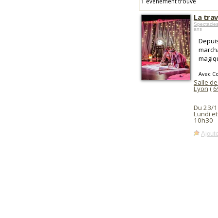
1 événement trouvé
La tra
Spectacles
ans
Depuis
marcha
magiqu
Avec C
Salle d
Lyon
(
6
Du 23/1
Lundi et
10h30
Ajoute