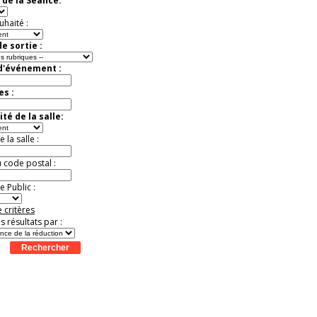
 de la Séance:
exceptionnelle.
Jusqu'à -26%
uhaité :
e sortie :
 d'événement :
es :
té de la salle:
la salle :
u code postal :
 Public :
 critères
es résultats par :