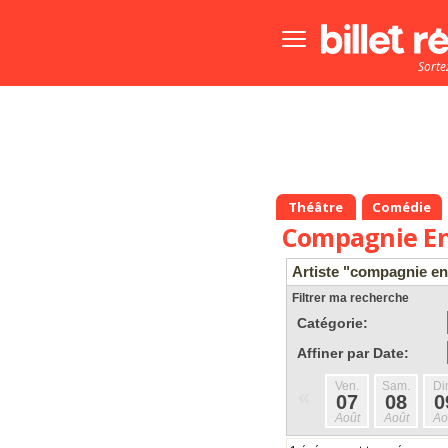
Bouton
menu
Sorte
principale
Théâtre
Comédie
Compagnie En
Artiste "compagnie en
Filtrer ma recherche
Catégorie:
Affiner par Date:
Ven.
Sam.
Di
«
07
08
0
Août
Août
Ao