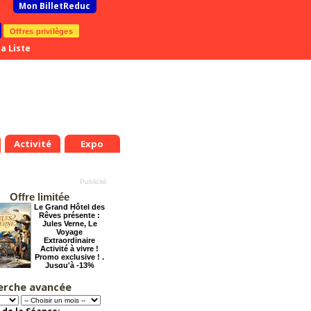
Mon BilletReduc
Offres privilèges
a Liste
Activité
Expo
Offre limitée
Le Grand Hôtel des
Rêves présente :
Jules Verne, Le
Voyage
Extraordinaire
Activité à vivre !
Promo exclusive ! .
Jusqu'à -13%
.
Mer.
Jeu.
Ven.
Sam.
Dim.
Lun.
Mar.
Mer.
Jeu.
8
19
20
21
22
23
24
25
26
27
erche avancée
La Cité Interdite :
t
Août
Août
Août
Août
Août
Août
Août
Août
Août
Six siècles de
mystères
Offre