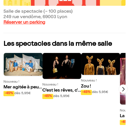
Salle de spectacle (~ 100 places)
249 rue vendôme, 69003 Lyon
Réserver un parking
Les spectacles dans la même salle
Nouveau !
Nouveau !
Nouveau !
Zou !
Mer agitée à peu a
C'est les rêves, c'e
gitée
-45%
dès 5,95€
-45%
dès 5,95€
st les rêves
-45%
dès 5,95€
Nouve
La t
êve
-45