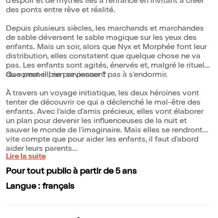
d'espoir et de mythes liés à l'enfance en invitant à créer
des ponts entre rêve et réalité.
Depuis plusieurs siècles, les marchands et marchandes
de sable déversent le sable magique sur les yeux des
enfants. Mais un soir, alors que Nyx et Morphée font leur
distribution, elles constatent que quelque chose ne va
pas. Les enfants sont agités, énervés et, malgré le rituel
du sommeil, ne parviennent pas à s'endormir.
Que peut-il bien se passer ?
À travers un voyage initiatique, les deux héroïnes vont
tenter de découvrir ce qui a déclenché le mal-être des
enfants. Avec l'aide d'amis précieux, elles vont élaborer
un plan pour devenir les influenceuses de la nuit et
sauver le monde de l'imaginaire. Mais elles se rendront
vite compte que pour aider les enfants, il faut d'abord
aider leurs parents...
Lire la suite
Pour tout public à partir de 5 ans
Langue : français