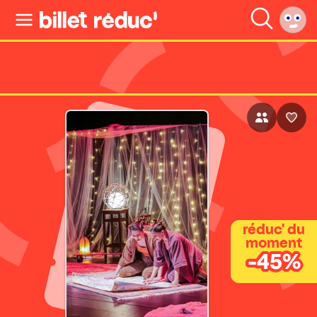
réduc' du
moment
-45%