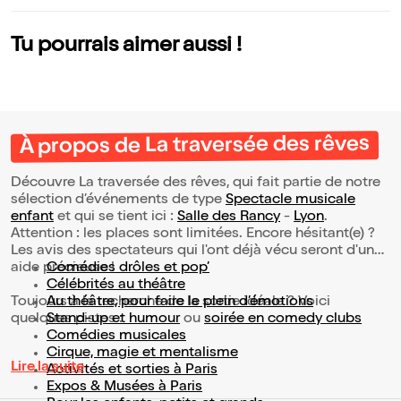
Tu pourrais aimer aussi !
À propos de La traversée des rêves
Découvre La traversée des rêves, qui fait partie de notre
sélection d’événements de type
Spectacle musicale
enfant
et qui se tient ici :
Salle des Rancy
-
Lyon
.
Attention : les places sont limitées. Encore hésitant(e) ?
Les avis des spectateurs qui l'ont déjà vécu seront d'une
aide précieuse !
Comédies drôles et pop’
Célébrités au théâtre
Toujours à la recherche de la sortie idéale ? Voici
Au théâtre, pour faire le plein d’émotions
quelques pistes :
Stand-up et humour
ou
soirée en comedy clubs
Comédies musicales
Cirque, magie et mentalisme
Lire la suite
Activités et sorties à Paris
Expos & Musées à Paris