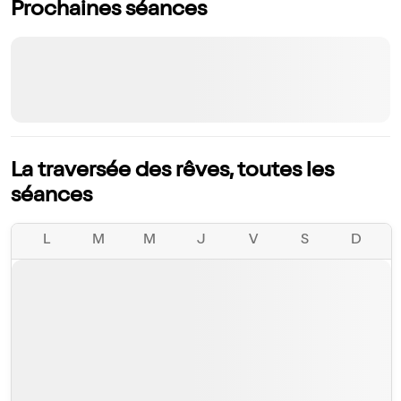
Prochaines séances
La traversée des rêves, toutes les
séances
L
M
M
J
V
S
D